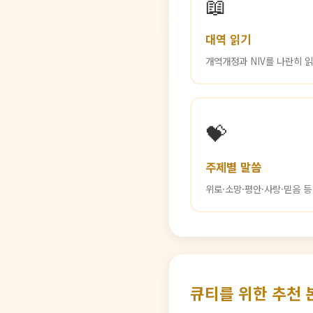
📖
대역 읽기
개역개정과 NIV를 나란히 
💝
주제별 말씀
위로·소망·평안·사랑·믿음 
큐티를 위한 추천 