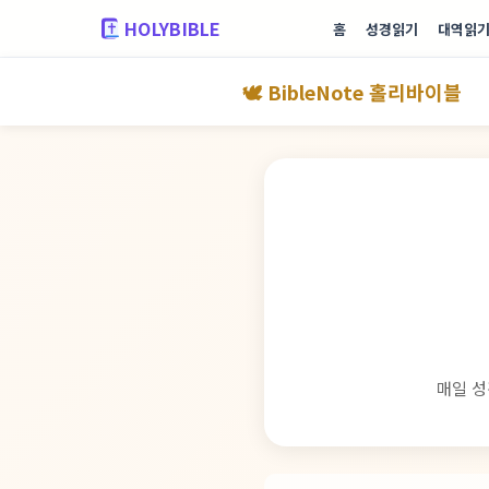
HOLYBIBLE
홈
성경읽기
대역읽
🕊️ BibleNote 홀리바이블
매일 성