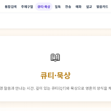
기
통합검색
주제구절
큐티·묵상
일독
찬송
예화
설교
말씀카드
📖
큐티·묵상
경 말씀과 만나는 시간. 깊이 있는 큐티(QT)와 묵상으로 영혼의 양식을 