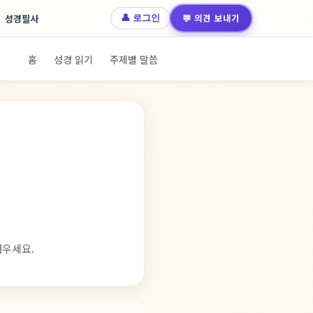
💬 의견 보내기
성경필사
👤 로그인
홈
성경 읽기
주제별 말씀
채우세요.