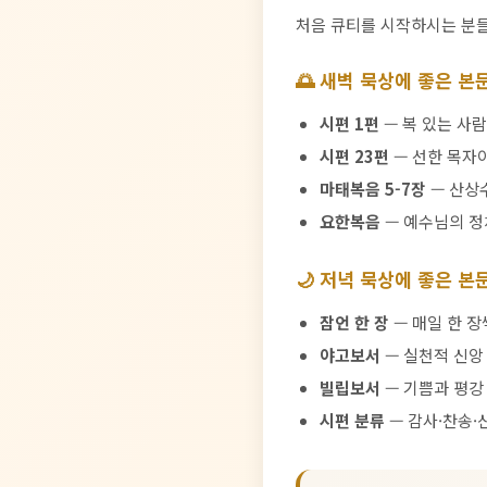
처음 큐티를 시작하시는 분들
🌅 새벽 묵상에 좋은 본
시편 1편
— 복 있는 사람
시편 23편
— 선한 목자
마태복음 5-7장
— 산상수
요한복음
— 예수님의 
🌙 저녁 묵상에 좋은 본
잠언 한 장
— 매일 한 장씩
야고보서
— 실천적 신앙
빌립보서
— 기쁨과 평강
시편 분류
— 감사·찬송·