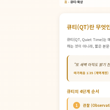
홈
›
큐티·묵상
큐티(QT)란 무엇
큐티(QT, Quiet Tim
하는 것이 아니라, 짧은 본
"또 새벽 아직도 밝기 
마가복음 1:35 (개역개정)
큐티의 4단계 순서
1
관찰 (Observat