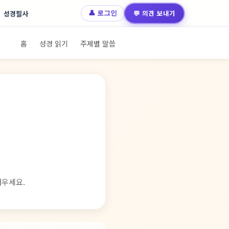
💬 의견 보내기
성경필사
👤 로그인
홈
성경 읽기
주제별 말씀
채우세요.