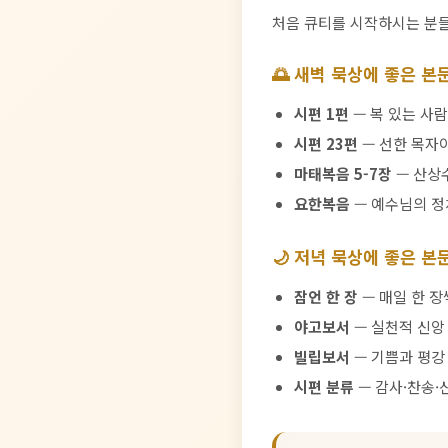
처음 큐티를 시작하시는 분들
🌅 새벽 묵상에 좋은 본
시편 1편
— 복 있는 사람
시편 23편
— 선한 목자
마태복음 5-7장
— 산상수
요한복음
— 예수님의 
🌙 저녁 묵상에 좋은 본
잠언 한 장
— 매일 한 장씩
야고보서
— 실천적 신앙
빌립보서
— 기쁨과 평강
시편 분류
— 감사·찬송·