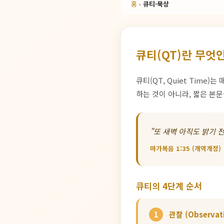
홈
›
큐티·묵상
큐티(QT)란 무엇
큐티(QT, Quiet Tim
하는 것이 아니라, 짧은 본
"또 새벽 아직도 밝기 
마가복음 1:35 (개역개정)
큐티의 4단계 순서
1
관찰 (Observat