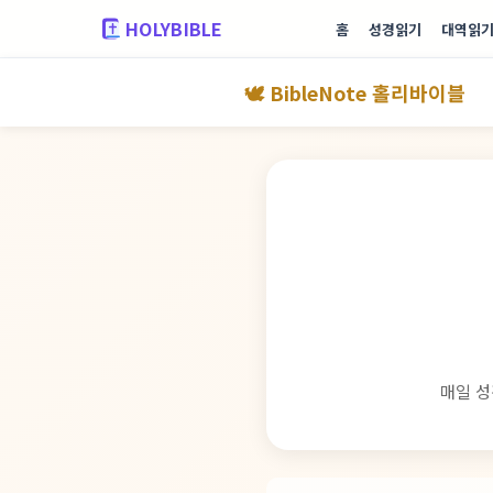
HOLYBIBLE
홈
성경읽기
대역읽
🕊️ BibleNote 홀리바이블
매일 성