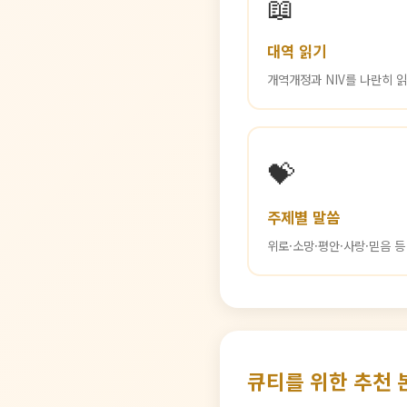
📖
대역 읽기
개역개정과 NIV를 나란히 
💝
주제별 말씀
위로·소망·평안·사랑·믿음 
큐티를 위한 추천 