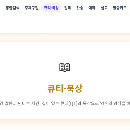
기
통합검색
주제구절
큐티·묵상
일독
찬송
예화
설교
말씀카드
📖
큐티·묵상
경 말씀과 만나는 시간. 깊이 있는 큐티(QT)와 묵상으로 영혼의 양식을 