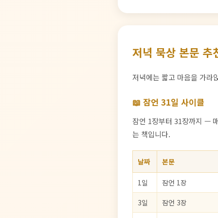
저녁 묵상 본문 추
저녁에는 짧고 마음을 가라
📖 잠언 31일 사이클
잠언 1장부터 31장까지 — 
는 책입니다.
날짜
본문
1일
잠언 1장
3일
잠언 3장