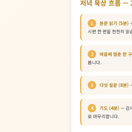
저녁 묵상 흐름 — 
1
본문 읽기 (5분)
—
시편 한 편을 천천히 읽
2
마음에 멈춘 한 구
봅니다.
3
다섯 질문 (8분)
—
4
기도 (4분)
— 감사
로 마무리합니다.