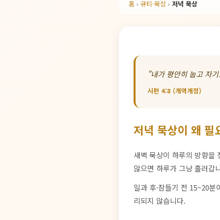
홈
›
큐티·묵상
›
저녁 묵상
"내가 평안히 눕고 자
시편 4:8 (개역개정)
저녁 묵상이 왜 필
새벽 묵상이 하루의 방향을 
않으면 하루가 그냥 흘러갑니
일과 후·잠들기 전 15~20
리되지 않습니다.