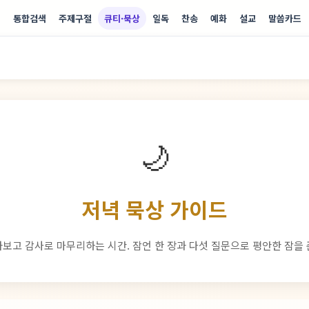
기
통합검색
주제구절
큐티·묵상
일독
찬송
예화
설교
말씀카드
🌙
저녁 묵상 가이드
보고 감사로 마무리하는 시간. 잠언 한 장과 다섯 질문으로 평안한 잠을