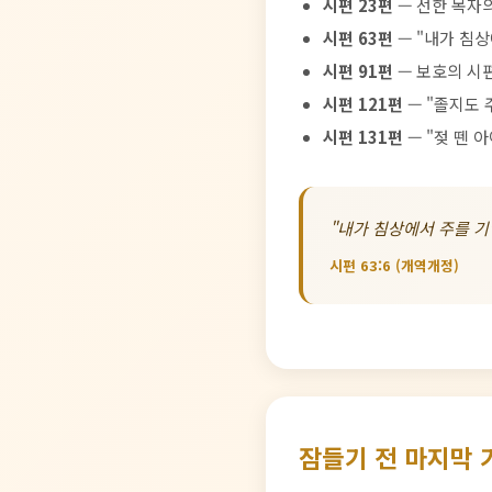
시편 23편
— 선한 목자
시편 63편
— "내가 침
시편 91편
— 보호의 시
시편 121편
— "졸지도
시편 131편
— "젖 뗀 
"내가 침상에서 주를 기
시편 63:6 (개역개정)
잠들기 전 마지막 