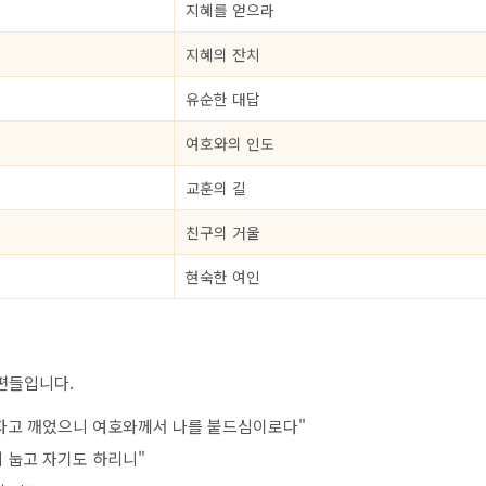
지혜를 얻으라
지혜의 잔치
유순한 대답
여호와의 인도
교훈의 길
친구의 거울
현숙한 여인
편들입니다.
 자고 깨었으니 여호와께서 나를 붙드심이로다"
히 눕고 자기도 하리니"