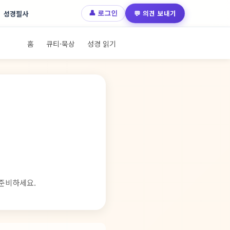
💬 의견 보내기
성경필사
👤 로그인
홈
큐티·묵상
성경 읽기
 준비하세요.