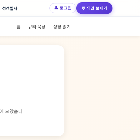
💬 의견 보내기
성경필사
👤 로그인
홈
큐티·묵상
성경 읽기
지에 모았습니