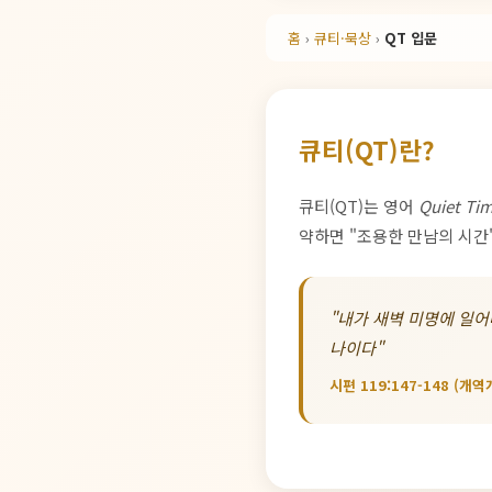
홈
›
큐티·묵상
›
QT 입문
큐티(QT)란?
큐티(QT)는 영어
Quiet Ti
약하면 "조용한 만남의 시간"
"내가 새벽 미명에 일어
나이다"
시편 119:147-148 (개역