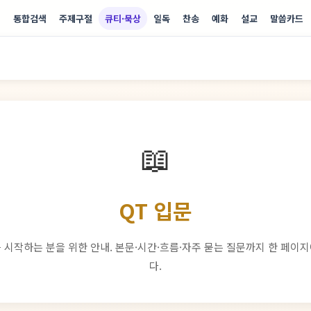
기
통합검색
주제구절
큐티·묵상
일독
찬송
예화
설교
말씀카드
📖
QT 입문
 시작하는 분을 위한 안내. 본문·시간·흐름·자주 묻는 질문까지 한 페이
다.