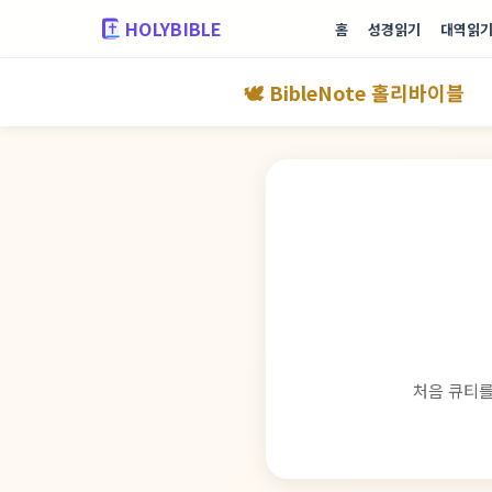
HOLYBIBLE
홈
성경읽기
대역읽
🕊️ BibleNote 홀리바이블
처음 큐티를