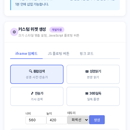
1분 안에 삽입 가능합니다.
커스텀 위젯 생성
개발자용
⚙️
크기·스타일 맞춤 설정, JavaScript 플로팅 버튼
iframe 임베드
JS 플로팅 버튼
링크 코드
🔍 통합검색
📖 성경읽기
성경·사전·찬송가
본문 읽기
🎵 찬송가
📅 365일독
가사 검색
일독 플랜
테두리
너비
높이
생성