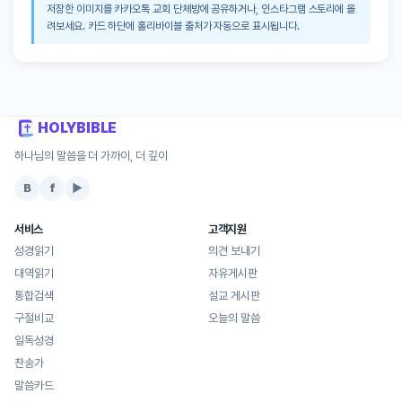
저장한 이미지를 카카오톡 교회 단체방에 공유하거나, 인스타그램 스토리에 올
려보세요. 카드 하단에 홀리바이블 출처가 자동으로 표시됩니다.
HOLYBIBLE
하나님의 말씀을 더 가까이, 더 깊이
B
f
▶
서비스
고객지원
성경읽기
의견 보내기
대역읽기
자유게시판
통합검색
설교 게시판
구절비교
오늘의 말씀
일독성경
찬송가
말씀카드