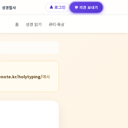
💬 의견 보내기
성경필사
👤 로그인
홈
성경 읽기
큐티·묵상
note.kr/holytyping/
에서