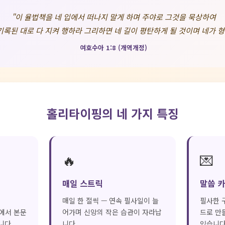
"이 율법책을 네 입에서 떠나지 말게 하며 주야로 그것을 묵상하여
기록된 대로 다 지켜 행하라 그리하면 네 길이 평탄하게 될 것이며 네가 
여호수아 1:8 (개역개정)
홀리타이핑의 네 가지 특징
🔥
💌
매일 스트릭
말씀 카
역
매일 한 절씩 — 연속 필사일이 늘
필사한 
역본에서 본문
어가며 신앙의 작은 습관이 자라납
드로 만
니다.
니다.
있습니다