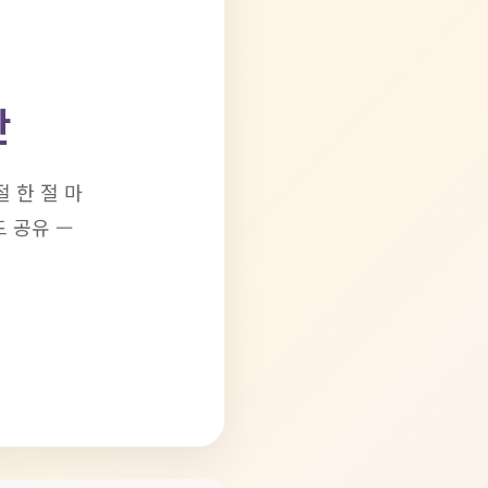
간
절 한 절 마
드 공유 —