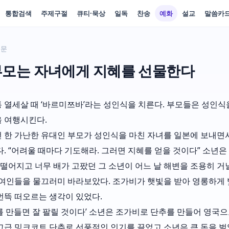
통합검색
주제구절
큐티·묵상
일독
찬송
예화
설교
말씀카
본문
부모는 자녀에게 지혜를 선물한다
 열세살 때 ‘바르미쯔바’라는 성인식을 치른다. 부모들은 성인식
 여행시킨다.
 한 가난한 유대인 부모가 성인식을 마친 자녀를 일본에 보내면
다. “어려울 때마다 기도해라. 그러면 지혜를 얻을 것이다” 소년
 떨어지고 너무 배가 고팠던 그 소년이 어느 날 해변을 조용히 거
 여인들을 물끄러미 바라보았다. 조가비가 햇빛을 받아 영롱하게 
번뜩 떠오르는 생각이 있었다.
를 만들면 잘 팔릴 것이다’ 소년은 조가비로 단추를 만들어 영국으
고급 밍크코트 단추로 선풍적인 인기를 끌었고 소년은 큰 돈을 벌