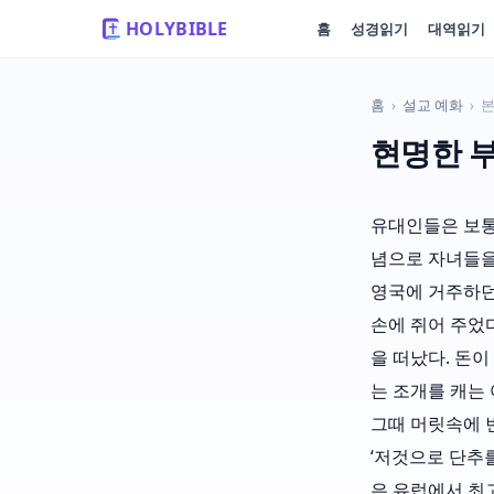
HOLYBIBLE
홈
성경읽기
대역읽기
홈
›
설교 예화
›
현명한 
유대인들은 보통
념으로 자녀들을
영국에 거주하던
손에 쥐어 주었
을 떠났다. 돈이
는 조개를 캐는
그때 머릿속에 
‘저것으로 단추
은 유럽에서 최