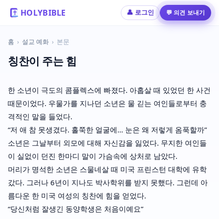
HOLYBIBLE
💬 의견 보내기
👤 로그인
홈
›
설교 예화
›
본문
칭찬이 주는 힘
한 소년이 극도의 콤플렉스에 빠졌다. 아홉살 때 있었던 한 사건
때문이었다. 우물가를 지나던 소년은 물 긷는 여인들로부터 충
격적인 말을 들었다.
“저 애 참 못생겼다. 홀쭉한 얼굴에… 눈은 왜 저렇게 옴푹할까”
소년은 그날부터 외모에 대해 자신감을 잃었다. 무지한 여인들
이 실없이 던진 한마디 말이 가슴속에 상처로 남았다.
머리가 명석한 소년은 스물네살 때 미국 프린스턴 대학에 유학
갔다. 그러나 6년이 지나도 박사학위를 받지 못했다. 그런데 아
름다운 한 미국 여성의 칭찬에 힘을 얻었다.
“당신처럼 잘생긴 동양학생은 처음이예요”