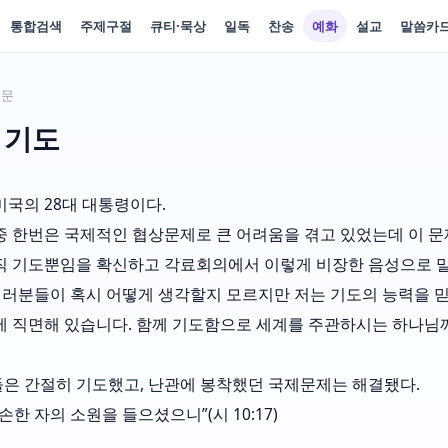
통합검색
주제구절
큐티·묵상
일독
찬송
예화
설교
말씀카
본문
 기도
미국의 28대 대통령이다.
중 한번은 국제적인 협상문제로 큰 어려움을 겪고 있었는데 이 문
직 기도뿐임을 확신하고 각료회의에서 이렇게 비장한 음성으로 말
 여러분들이 혹시 어떻게 생각할지 모르지만 저는 기도의 능력을 믿
에 직면해 있습니다. 함께 기도함으로 세계를 주관하시는 하나님
은 간절히 기도했고, 난관에 봉착했던 국제문제는 해결됐다.
손한 자의 소원을 들으셨으니”(시 10:17)