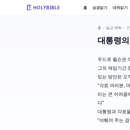
HOLYBIBLE
홈
성경읽기
대역읽기
홈
›
설교 예화
›
대통령의
우드로 윌슨은 
그의 재임기간 
있는 방안은 오
“각료 여러분,
리는 큰 어려움
다”
대통령과 각료들
“야훼여 주는 겸