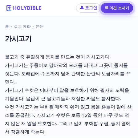
HOLYBIBLE
💬 의견 보내기
👤 로그인
홈
›
설교 예화
›
본문
가시고기
물고기 중 유일하게 둥지를 만드는 것이 가시고기다.
가시고기는 주둥이로 강바닥의 모래를 퍼내고 그곳에 둥지를
짓는다. 모래집에 수초까지 덮어 완벽한 산란의 보금자리를 꾸
민다.
가시고기 수컷은 이때부터 알을 보호하기 위해 필사의 노력을
기울인다. 몸집이 큰 물고기들과 처절한 싸움도 불사한다.
수컷 가시고기는 부화될 때까지 쉬지 않고 몸을 흔들어 알에 산
소를 공급한다. 가시고기 수컷은 보통 15일 동안 아무 것도 먹
지 않은 채 알을 보호한다. 그리고 알이 부화할 무렵, 둥지 옆에
서 장렬하게 죽는다.