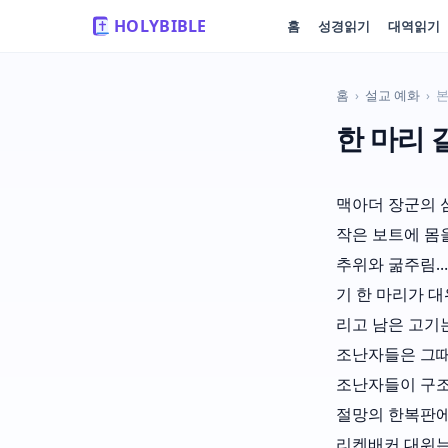
HOLYBIBLE
홈
성경읽기
대역읽기
홈
›
설교 예화
›
한 마리 
맥아더 장군의 
작은 보트에 몸
추위와 굶주림…
기 한 마리가 대
리고 남은 고기
조난자들은 그때
조난자들이 구조
절망의 한복판에
리켄배커 대위는