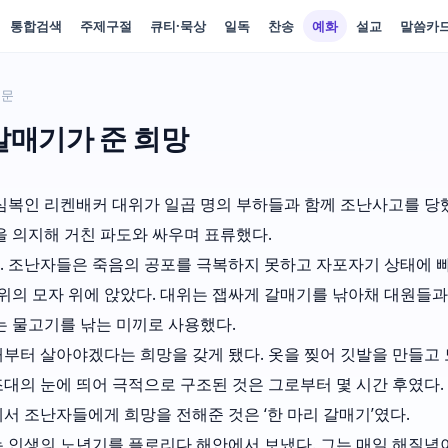
통합검색
주제구절
큐티·묵상
일독
찬송
예화
설교
말씀카
본문
갈매기가 준 희망
심복인 리켄배커 대위가 일곱 명의 부하들과 함께 조난사고를 당
을 의지해 거친 파도와 싸우며 표류했다.
. 조난자들은 죽음의 공포를 극복하지 못하고 자포자기 상태에 빠
위의 모자 위에 앉았다. 대위는 잽싸게 갈매기를 낚아채 대원들과 
는 물고기를 낚는 미끼로 사용했다.
부터 살아야겠다는 희망을 갖게 됐다. 옷을 찢어 깃발을 만들고 
대의 눈에 띄어 극적으로 구조된 것은 그로부터 몇 시간 후였다.
서 조난자들에게 희망을 전해준 것은 ‘한 마리 갈매기’였다.
 인생의 노년기를 플로리다 해안에서 보냈다. 그는 매일 해질녘