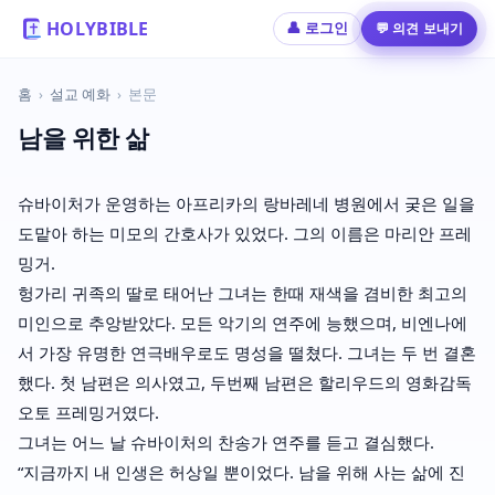
HOLYBIBLE
💬 의견 보내기
👤 로그인
홈
›
설교 예화
›
본문
남을 위한 삶
슈바이처가 운영하는 아프리카의 랑바레네 병원에서 궂은 일을
도맡아 하는 미모의 간호사가 있었다. 그의 이름은 마리안 프레
밍거.
헝가리 귀족의 딸로 태어난 그녀는 한때 재색을 겸비한 최고의
미인으로 추앙받았다. 모든 악기의 연주에 능했으며, 비엔나에
서 가장 유명한 연극배우로도 명성을 떨쳤다. 그녀는 두 번 결혼
했다. 첫 남편은 의사였고, 두번째 남편은 할리우드의 영화감독
오토 프레밍거였다.
그녀는 어느 날 슈바이처의 찬송가 연주를 듣고 결심했다.
“지금까지 내 인생은 허상일 뿐이었다. 남을 위해 사는 삶에 진