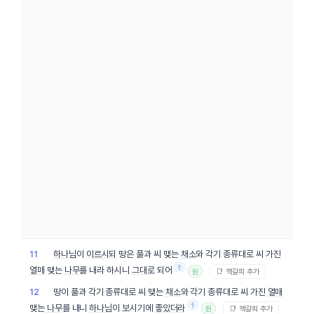
하나님
이
이르시되
땅은 풀과 씨 맺는
채소
와 각기 종류대로 씨 가진
11
†
열매
맺는
나무
를 내라 하시니
그대로
되어
📑 책갈피 추가
원
땅이 풀과 각기 종류대로 씨 맺는
채소
와 각기 종류대로 씨 가진
열매
12
†
맺는
나무
를 내니
하나님
이 보시기에
좋았더라
📑 책갈피 추가
원