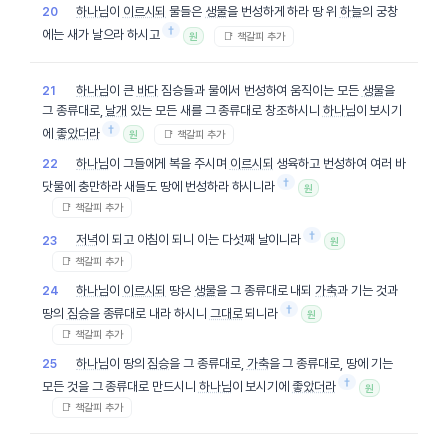
하나님
이
이르시되
물들은
생물
을 번성하게 하라 땅 위
하늘
의 궁창
20
†
에는 새가 날으라 하시고
📑 책갈피 추가
원
하나님
이 큰
바다
짐승들과 물에서 번성하여 움직이는 모든
생물
을
21
그 종류대로,
날개
있는 모든 새를 그 종류대로 창조하시니
하나님
이 보시기
†
에
좋았더라
📑 책갈피 추가
원
하나님
이 그들에게 복을 주시며
이르시되
생육하고 번성하여 여러 바
22
†
닷물에 충만하라 새들도 땅에 번성하라 하시니라
원
📑 책갈피 추가
†
저녁
이 되고 아침이 되니 이는 다섯째 날이니라
23
원
📑 책갈피 추가
하나님
이
이르시되
땅은
생물
을 그 종류대로 내되
가축
과 기는 것과
24
†
땅의
짐승
을 종류대로 내라 하시니
그대로
되니라
원
📑 책갈피 추가
하나님
이 땅의
짐승
을 그 종류대로,
가축
을 그 종류대로, 땅에 기는
25
†
모든 것을 그 종류대로 만드시니
하나님
이 보시기에
좋았더라
원
📑 책갈피 추가