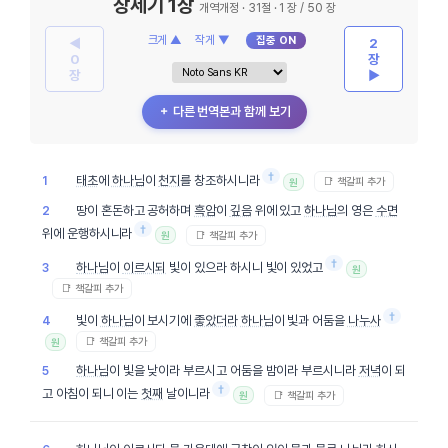
창세기 1장
개역개정 · 31절 · 1 장 / 50 장
크게 ▲
작게 ▼
집중 ON
◀
2
0
장
장
▶
＋ 다른 번역본과 함께 보기
†
태초
에
하나님
이
천지
를 창조하시니라
1
📑 책갈피 추가
원
땅이 혼돈하고 공허하며
흑암
이
깊음
위에 있고
하나님
의 영은
수면
2
†
위에 운행하시니라
📑 책갈피 추가
원
†
하나님
이
이르시되
빛이 있으라 하시니 빛이 있었고
3
원
📑 책갈피 추가
†
빛이
하나님
이 보시기에
좋았더라
하나님
이 빛과 어둠을
나누사
4
📑 책갈피 추가
원
하나님
이 빛을 낮이라 부르시고 어둠을 밤이라 부르시니라
저녁
이 되
5
†
고 아침이 되니 이는
첫째
날이니라
📑 책갈피 추가
원