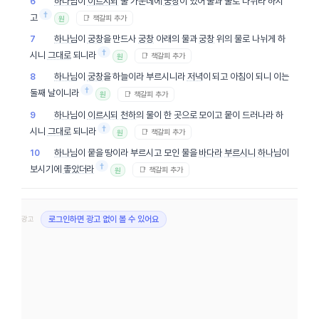
하나님
이
이르시되
물 가운데에
궁창
이 있어 물과 물로 나뉘라 하시
6
†
고
📑 책갈피 추가
원
하나님
이
궁창
을 만드사
궁창
아래의 물과
궁창
위의 물로 나뉘게 하
7
†
시니
그대로
되니라
📑 책갈피 추가
원
하나님
이
궁창
을 하늘이라 부르시니라
저녁
이 되고 아침이 되니 이는
8
†
둘째 날이니라
📑 책갈피 추가
원
하나님
이
이르시되
천하
의 물이 한 곳으로 모이고 뭍이 드러나라 하
9
†
시니
그대로
되니라
📑 책갈피 추가
원
하나님
이 뭍을 땅이라 부르시고 모인 물을
바다라
부르시니
하나님
이
10
†
보시기에
좋았더라
📑 책갈피 추가
원
광고
로그인하면 광고 없이 볼 수 있어요