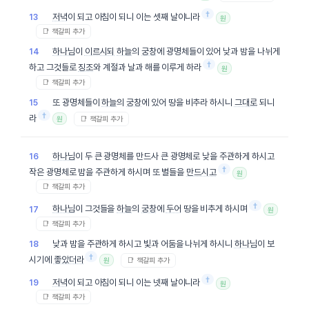
†
저녁
이 되고 아침이 되니 이는 셋째 날이니라
13
원
📑 책갈피 추가
하나님
이
이르시되
하늘
의
궁창
에 광명체들이 있어 낮과 밤을 나뉘게
14
†
하고 그것들로
징조
와 계절과 날과 해를 이루게 하라
원
📑 책갈피 추가
또 광명체들이
하늘
의
궁창
에 있어 땅을 비추라 하시니
그대로
되니
15
†
라
📑 책갈피 추가
원
하나님
이 두 큰 광명체를 만드사 큰 광명체로 낮을 주관하게 하시고
16
†
작은 광명체로 밤을 주관하게 하시며 또 별들을
만드시고
원
📑 책갈피 추가
†
하나님
이 그것들을
하늘
의
궁창
에
두어
땅을 비추게 하시며
17
원
📑 책갈피 추가
낮과 밤을 주관하게 하시고 빛과 어둠을 나뉘게 하시니
하나님
이 보
18
†
시기에
좋았더라
📑 책갈피 추가
원
†
저녁
이 되고 아침이 되니 이는 넷째 날이니라
19
원
📑 책갈피 추가