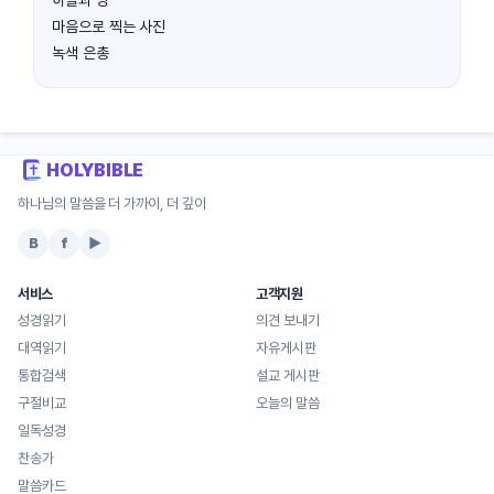
하늘과 땅
마음으로 찍는 사진
녹색 은총
HOLYBIBLE
하나님의 말씀을 더 가까이, 더 깊이
B
f
▶
서비스
고객지원
성경읽기
의견 보내기
대역읽기
자유게시판
통합검색
설교 게시판
구절비교
오늘의 말씀
일독성경
찬송가
말씀카드