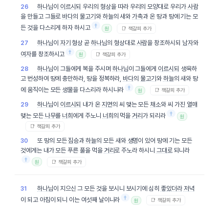
하나님
이
이르시되
우리의
형상
을 따라 우리의 모양대로 우리가
사람
26
을 만들고 그들로
바다
의
물고기
와
하늘
의 새와
가축
과 온 땅과 땅에 기는 모
†
든 것을 다스리게 하자 하시고
📑 책갈피 추가
원
하나님
이
자기
형상
곧
하나님
의
형상
대로
사람
을 창조하시되
남자
와
27
†
여자
를 창조하시고
📑 책갈피 추가
원
하나님
이 그들에게 복을 주시며
하나님
이 그들에게
이르시되
생육하
28
고 번성하여 땅에 충만하라, 땅을 정복하라,
바다
의
물고기
와
하늘
의 새와 땅
†
에 움직이는 모든
생물
을 다스리라 하시니라
📑 책갈피 추가
원
하나님
이
이르시되
내가 온
지면
의 씨 맺는 모든
채소
와 씨 가진
열매
29
†
맺는 모든
나무
를
너희
에게 주노니
너희
의 먹을
거리
가 되리라
원
📑 책갈피 추가
또 땅의 모든
짐승
과
하늘
의 모든 새와
생명
이 있어 땅에 기는 모든
30
것에게는 내가 모든 푸른 풀을 먹을
거리
로 주노라 하시니
그대로
되니라
†
📑 책갈피 추가
원
하나님
이 지으신 그 모든 것을 보시니 보시기에 심히
좋았더라
저녁
31
†
이 되고 아침이 되니 이는 여섯째 날이니라
📑 책갈피 추가
원