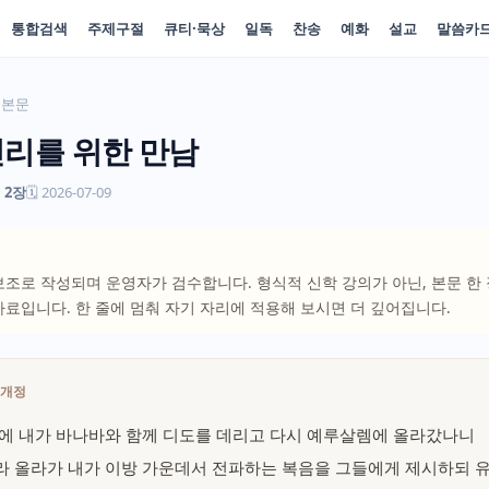
통합검색
주제구절
큐티·묵상
일독
찬송
예화
설교
말씀카
본문
진리를 위한 만남
 2장
🗓 2026-07-09
 보조로 작성되며 운영자가 검수합니다. 형식적 신학 강의가 아닌, 본문 한
자료입니다. 한 줄에 멈춰 자기 자리에 적용해 보시면 더 깊어집니다.
역개정
 후에 내가 바나바와 함께 디도를 데리고 다시 예루살렘에 올라갔나니
따라 올라가 내가 이방 가운데서 전파하는 복음을 그들에게 제시하되 