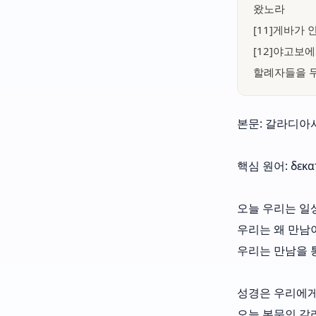
왔노라
[11]게바가
[12]야고보
할례자들을 
본문: 갈라디아서 
핵심 원어: δεκ
오늘 우리는 일
우리는 왜 만남
우리는 만남을 
성경은 우리에게
오늘 본문인 갈