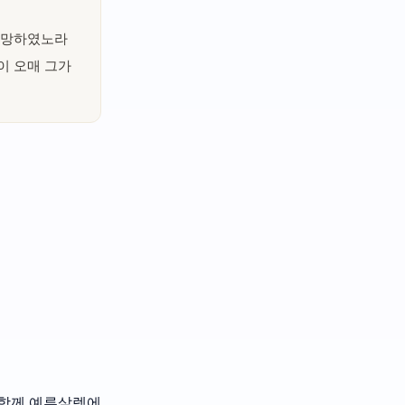
 책망하였노라
이 오매 그가
 함께 예루살렘에