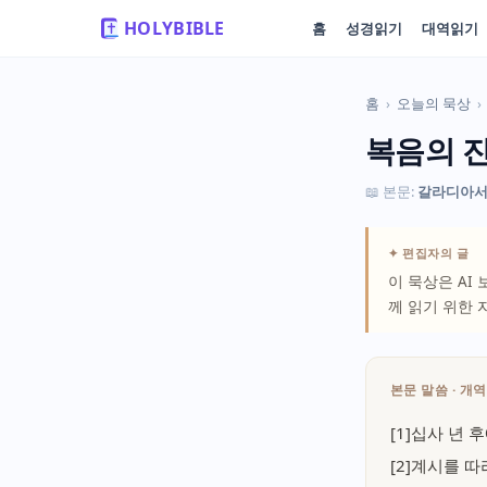
HOLYBIBLE
홈
성경읽기
대역읽기
홈
›
오늘의 묵상
›
복음의 
📖 본문:
갈라디아서
✦ 편집자의 글
이 묵상은 AI
께 읽기 위한 
본문 말씀 · 개
[1]십사 년
[2]계시를 