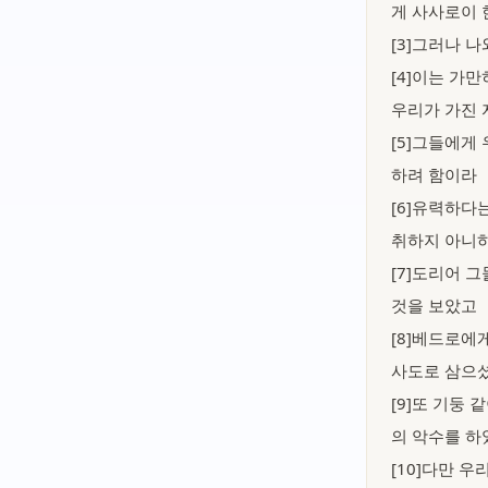
게 사사로이 
[3]그러나 
[4]이는 가
우리가 가진 
[5]그들에게
하려 함이라
[6]유력하다
취하지 아니하
[7]도리어 
것을 보았고
[8]베드로에
사도로 삼으
[9]또 기둥
의 악수를 하
[10]다만 