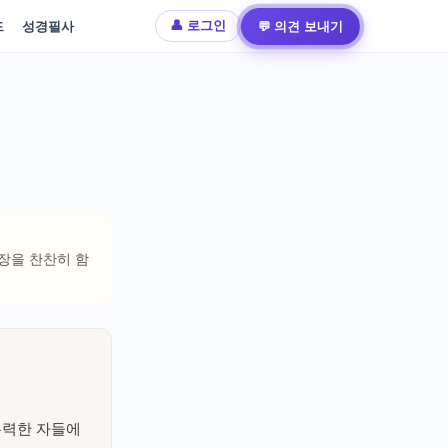
드
성경필사
💬 의견 보내기
👤 로그인
 장을 찬찬히 함
유력한 자들에