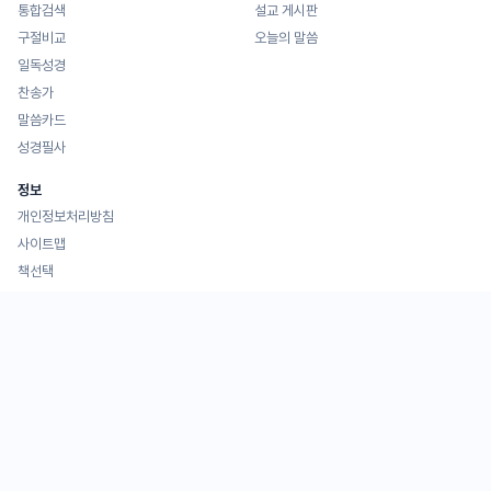
통합검색
설교 게시판
구절비교
오늘의 말씀
일독성경
찬송가
말씀카드
성경필사
정보
개인정보처리방침
사이트맵
책선택
여호와는 나의 빛이요
나의 구원이시니
시편 27:1
본 사이트에 사용한 「성경전서 개역개정판」/「성경전서 개역한글판」의 저작권은 재단법인 대한성서
공회의 소유이며, 홀리넷 간 약정에 의해 사용 허락을 받았습니다. 저작권자의 요청에 따라 모바일앱에