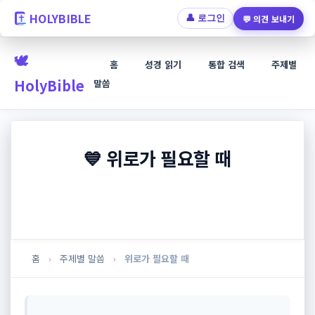
HOLYBIBLE
💬 의견 보내기
👤 로그인
🕊️
홈
성경 읽기
통합 검색
주제별
HolyBible
말씀
💙 위로가 필요할 때
힘들고 지치신가요? 하나님의 위로와 평안의 말씀이 여
러분과 함께합니다.
홈
›
주제별 말씀
›
위로가 필요할 때