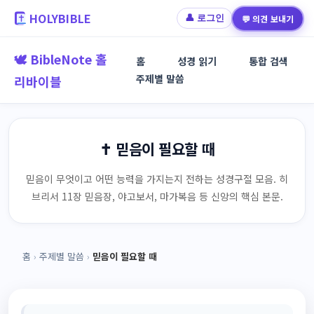
HOLYBIBLE
💬 의견 보내기
👤 로그인
🕊️ BibleNote 홀
홈
성경 읽기
통합 검색
주제별 말씀
리바이블
✝️ 믿음이 필요할 때
믿음이 무엇이고 어떤 능력을 가지는지 전하는 성경구절 모음. 히
브리서 11장 믿음장, 야고보서, 마가복음 등 신앙의 핵심 본문.
홈
›
주제별 말씀
›
믿음이 필요할 때