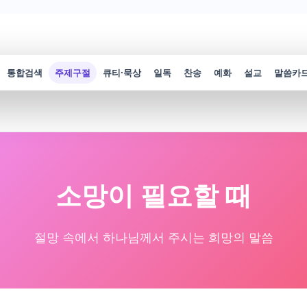
통합검색
주제구절
큐티·묵상
일독
찬송
예화
설교
말씀카
소망이 필요할 때
절망 속에서 하나님께서 주시는 희망의 말씀