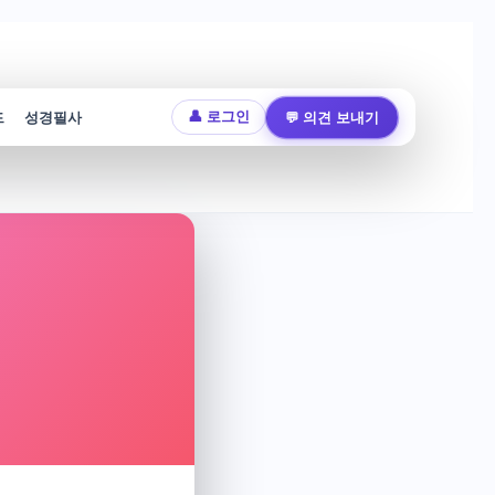
드
성경필사
💬 의견 보내기
👤 로그인