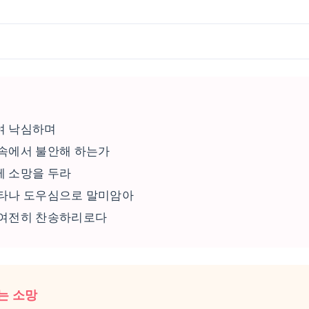
여 낙심하며
 속에서 불안해 하는가
께 소망을 두라
나타나 도우심으로 말미암아
 여전히 찬송하리로다
는 소망