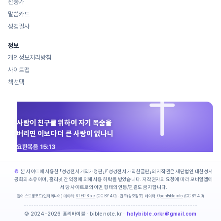
찬송가
말씀카드
성경필사
정보
개인정보처리방침
사이트맵
책선택
사람이 친구를 위하여 자기 목숨을
버리면 이보다 더 큰 사랑이 없나니
요한복음 15:13
본 사이트에 사용한 「성경전서 개역개정판」/「성경전서 개역한글판」의 저작권은 재단법인 대한성서
공회의 소유이며, 홀리넷 간 약정에 의해 사용 허락을 받았습니다. 저작권자의 요청에 따라 모바일앱에
서 당 사이트로의 어떤 형태의 연동/연결도 금지합니다.
원어·스트롱코드(인터리니어) 데이터:
STEP Bible
(CC BY 4.0) · 관주(상호참조) 데이터:
OpenBible.info
(CC BY 4.0)
© 2024–2026 홀리바이블 · biblenote.kr ·
holybible.orkr@gmail.com