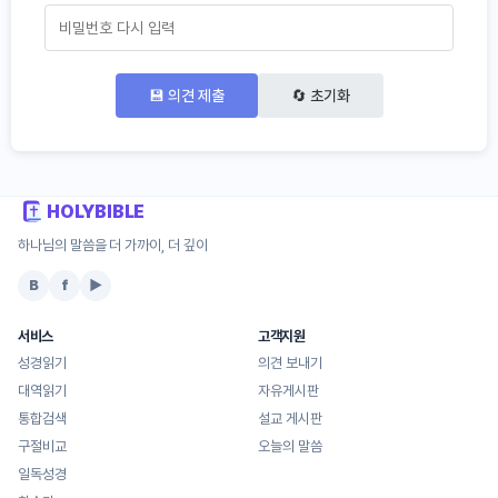
💾 의견 제출
🔄 초기화
HOLYBIBLE
하나님의 말씀을 더 가까이, 더 깊이
B
f
▶
서비스
고객지원
성경읽기
의견 보내기
대역읽기
자유게시판
통합검색
설교 게시판
구절비교
오늘의 말씀
일독성경