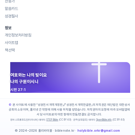
찬송가
말씀카드
성경필사
정보
개인정보처리방침
사이트맵
책선택
여호와는 나의 빛이요
나의 구원이시니
시편 27:1
본 사이트에 사용한 「성경전서 개역개정판」/「성경전서 개역한글판」의 저작권은 재단법인 대한성서
공회의 소유이며, 홀리넷 간 약정에 의해 사용 허락을 받았습니다. 저작권자의 요청에 따라 모바일앱에
서 당 사이트로의 어떤 형태의 연동/연결도 금지합니다.
원어·스트롱코드(인터리니어) 데이터:
STEP Bible
(CC BY 4.0) · 관주(상호참조) 데이터:
OpenBible.info
(CC BY 4.0)
© 2024–2026 홀리바이블 · biblenote.kr ·
holybible.orkr@gmail.com