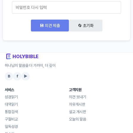
💾 의견 제출
🔄 초기화
HOLYBIBLE
하나님의 말씀을 더 가까이, 더 깊이
B
f
▶
서비스
고객지원
성경읽기
의견 보내기
대역읽기
자유게시판
통합검색
설교 게시판
구절비교
오늘의 말씀
일독성경