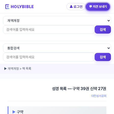
HOLYBIBLE
👤 로그인
💬 의견 보내기
검색
기본검색
|
상세검색
검색
▶ 개역개정 > 책 목록
성경 목록 — 구약 39권 신약 27권
대한성서공회
구약