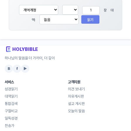
장
대
읽기
역:
HOLYBIBLE
하나님의 말씀을 더 가까이, 더 깊이
B
f
▶
서비스
고객지원
성경읽기
의견 보내기
대역읽기
자유게시판
통합검색
설교 게시판
구절비교
오늘의 말씀
일독성경
찬송가