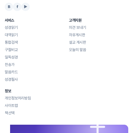
B
f
▶
서비스
고객지원
성경읽기
의견 보내기
대역읽기
자유게시판
통합검색
설교 게시판
구절비교
오늘의 말씀
일독성경
찬송가
말씀카드
성경필사
정보
개인정보처리방침
사이트맵
책선택