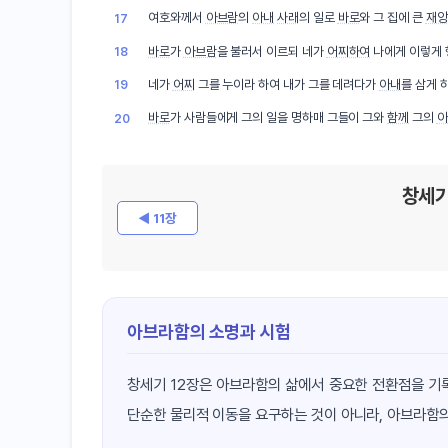
여호와께서
아브람
의
아내
사래
의 일로
바로
와 그 집에 큰
재앙
17
바로
가
아브람
을 불러서 이르되 네가
어찌하여
나에게 이렇게
18
네가
어찌
그를 누이라 하여 내가 그를 데려다가
아내
를 삼게 
19
바로
가 사람들에게 그의 일을 명하매 그들이 그와
함께
그의
아
20
창세기
◀ 11장
아브라함의 소명과 시험
창세기 12장은 아브라함의 삶에서 중요한 전환점을 기
단순한 물리적 이동을 요구하는 것이 아니라, 아브라함의