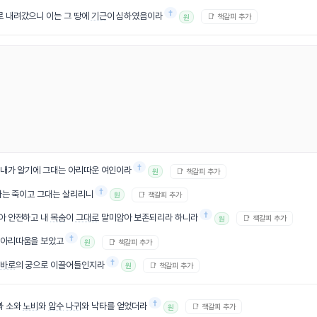
†
로 내려갔으니 이는 그 땅에
기근
이 심하였음이라
📑 책갈피 추가
원
†
 내가 알기에 그대는 아리따운 여인이라
📑 책갈피 추가
원
†
 나는 죽이고 그대는 살리리니
📑 책갈피 추가
원
†
아 안전하고 내
목숨
이
그대로
말미암아 보존되리라 하니라
📑 책갈피 추가
원
†
 아리따움을 보았고
📑 책갈피 추가
원
†
바로
의 궁으로 이끌어들인지라
📑 책갈피 추가
원
†
과 소와
노비
와
암수
나귀
와 낙타를 얻었더라
📑 책갈피 추가
원