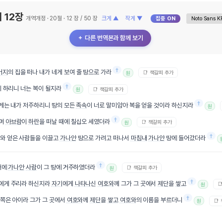
 12장
개역개정 · 20절 · 12 장 / 50 장
크게 ▲
작게 ▼
집중 ON
＋ 다른 번역본과 함께 보기
†
버지
의 집을 떠나 내가 네게 보여 줄 땅으로 가라
📑 책갈피 추가
원
†
게 하리니 너는 복이 될지라
📑 책갈피 추가
원
†
게는 내가 저주하리니 땅의 모든
족속
이 너로 말미암아 복을 얻을 것이라 하신지라
원
†
며
아브람
이
하란
을 떠날 때에 칠십오 세였더라
📑 책갈피 추가
원
†
와 얻은 사람들을 이끌고
가나안
땅으로 가려고 떠나서
마침내
가나안
땅에 들어갔더라
†
때에
가나안
사람
이 그 땅에 거주하였더라
📑 책갈피 추가
원
†
에게 주리라 하신지라
자기
에게
나타나
신
여호와
께 그가 그 곳에서
제단
을
쌓고

원
†
쪽은 아이라 그가 그 곳에서
여호와
께
제단
을
쌓고
여호와
의 이름을 부르더니
📑
원