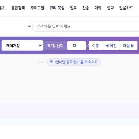
읽기
통합검색
주제구절
큐티·묵상
일독
찬송
예화
설교
말씀카드
17개 번역본 온라인 성경
책/장 선택
이동
◀ 이전
다음 ▶
장
광고
로그인하면 광고 없이 볼 수 있어요