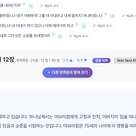
†
을 내리신지라
📑 책갈피 추가
원
†
 행하였느냐 네가
어찌하여
그를 네
아내
라고 내게 말하지 아니하였느냐
📑 책갈피
원
†
하였느냐 네
아내
가 여기 있으니 이제 데려가라 하고
📑 책갈피 추가
원
†
내
와 그의 모든
소유
를 보내었더라
📑 책갈피 추가
원
 12장
개역개정 · 20절 · 12 장 / 50 장
크게 ▲
작게 ▼
집중 ON
＋ 다른 번역본과 함께 보기
록하고 있습니다. 하나님께서는 아브라함에게 고향과 친척, 아버지의 집을 떠나
 믿음과 순종을 시험하는 것입니다. 아브라함은 75세의 나이에 이 명령을 따