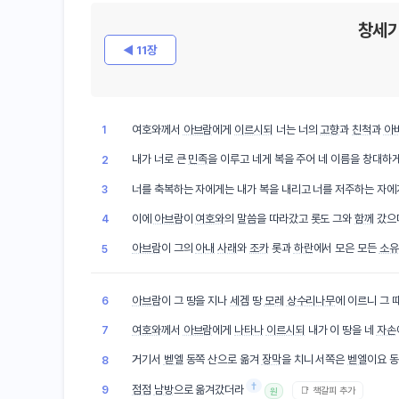
창세기
◀ 11장
여호와께서
아브람
에게
이르시되
너는 너의
고향
과
친척
과
아
1
내가 너로 큰
민족
을 이루고 네게 복을 주어 네 이름을 창대하
2
너를 축복하는 자에게는 내가 복을 내리고 너를 저주하는 자에
3
이에
아브람
이
여호와
의
말씀
을 따라갔고 롯도 그와
함께
갔으
4
아브람
이 그의
아내
사래
와
조카
롯과
하란
에서 모은 모든
소유
5
아브람
이 그 땅을 지나
세겜
땅
모레
상수리나무
에 이르니 그 
6
여호와
께서
아브람
에게
나타나
이르시되
내가 이 땅을 네
자손
7
거기서
벧엘
동쪽 산으로 옮겨
장막
을 치니 서쪽은
벧엘
이요 동
8
†
점점
남방
으로 옮겨갔더라
9
📑 책갈피 추가
원