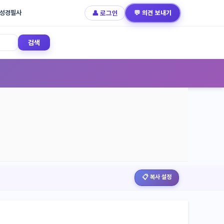
성경필사
👤 로그인
💬 의견 보내기
검색
📋 복사 설정