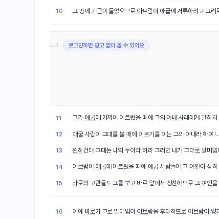
그 땅에
기근
이 들었으므로
아브람
이
애굽
에 거류하려고 그리
10
광고
로그인하면 광고 없이 볼 수 있어요
그가
애굽
에 가까이 이르렀을 때에 그의
아내
사래
에게 말하되
11
애굽
사람
이 그대를 볼 때에 이르기를 이는 그의 아내라 하여
12
원하건대
그대는 나의 누이라 하라 그러면 내가
그대로
말미암
13
아브람
이
애굽
에 이르렀을 때에
애굽
사람들이 그
여인
이 심히
14
바로
의 고관들도 그를
보고
바로
앞에서 칭찬하므로 그
여인
을
15
이에
바로
가 그로 말미암아
아브람
을 후대하므로
아브람
이 양
16