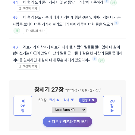
†
네 형의
노가
풀리기까지 몇 날
동안
그와
함께
거주하라
44
원
📑 책갈피 추가
네 형의 분노가 풀려 네가
자기
에게 행한 것을 잊어버리거든 내가 곧
45
†
사람
을 보내어 너를 거기서 불러오리라
어찌
하루
에
너희
둘을 잃으랴
📑 책갈피 추가
원
리브가
가
이삭
에게 이르되 내가 헷
사람
의 딸들로 말미암아 내 삶이
46
싫어졌거늘
야곱
이
만일
이 땅의 딸들 곧 그들과 같은 헷
사람
의 딸들 중에서
†
아내
를 맞이하면 내 삶이 내게
무슨
재미
가 있으리이까
원
📑 책갈피 추가
창세기 27장
개역개정 · 46절 · 27 장 /
50 장
크게 ▲
작게 ▼
집중 ON
◀
28
26
장
장
▶
＋ 다른 번역본과 함께 보기