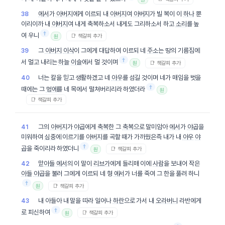
에서
가
아버지
에게 이르되 내
아버지
여
아버지
가 빌 복이 이
하나
뿐
38
이리이까 내
아버지
여 내게 축복하소서 내게도 그리하소서 하고
소리
를 높
†
여 우니
📑 책갈피 추가
원
그
아버지
이삭
이 그에게 대답하여 이르되 네
주소
는 땅의 기름짐에
39
†
서 멀고 내리는
하늘
이슬
에서 멀 것이며
📑 책갈피 추가
원
너는 칼을 믿고 생활하겠고 네
아우
를 섬길 것이며 네가 매임을 벗을
40
†
때에는 그
멍에
를 네 목에서 떨쳐버리리라 하였더라
원
📑 책갈피 추가
그의
아버지
가
야곱
에게
축복
한 그
축복
으로 말미암아
에서
가
야곱
을
41
미워하여
심중
에 이르기를
아버지
를 곡할 때가 가까웠은즉 내가 내
아우
야
†
곱
을 죽이리라 하였더니
📑 책갈피 추가
원
맏아들
에서
의 이 말이
리브가
에게 들리매 이에
사람
을 보내어 작은
42
아들
야곱
을 불러 그에게 이르되 네 형
에서
가 너를 죽여 그 한을 풀려 하니
†
📑 책갈피 추가
원
내 아들아 내 말을 따라 일어나
하란
으로 가서 내
오라버니
라반에게
43
†
로 피신하여
📑 책갈피 추가
원