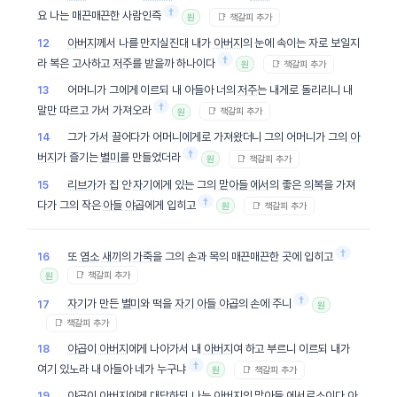
†
요 나는 매끈매끈한 사람인즉
📑 책갈피 추가
원
아버지
께서 나를 만지실진대 내가
아버지
의 눈에 속이는 자로 보일지
12
†
라 복은 고사하고
저주
를 받을까 하나이다
📑 책갈피 추가
원
어머니가 그에게 이르되 내 아들아 너의
저주
는 내게로 돌리리니 내
13
†
말만 따르고 가서 가져오라
📑 책갈피 추가
원
그가 가서 끌어다가 어머니에게로 가져왔더니 그의 어머니가 그의
아
14
†
버지
가 즐기는
별미
를 만들었더라
📑 책갈피 추가
원
리브가
가 집 안
자기
에게 있는 그의
맏아들
에서
의 좋은
의복
을 가져
15
†
다가 그의 작은
아들
야곱
에게 입히고
📑 책갈피 추가
원
†
또
염소
새끼
의
가죽
을 그의 손과 목의 매끈매끈한 곳에 입히고
16
📑 책갈피 추가
원
†
자기
가 만든
별미
와 떡을
자기
아들
야곱
의 손에 주니
17
원
📑 책갈피 추가
야곱
이
아버지
에게 나아가서 내
아버지
여 하고 부르니 이르되 내가
18
†
여기 있노라 내 아들아 네가 누구냐
📑 책갈피 추가
원
야곱
이
아버지
에게 대답하되 나는
아버지
의
맏아들
에서로소이다
아
19