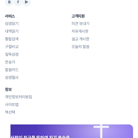
B
f
▶
서비스
고객지원
성경읽기
의견 보내기
대역읽기
자유게시판
통합검색
설교 게시판
구절비교
오늘의 말씀
일독성경
찬송가
말씀카드
성경필사
정보
개인정보처리방침
사이트맵
책선택
사람이 친구를 위하여 자기 목숨을