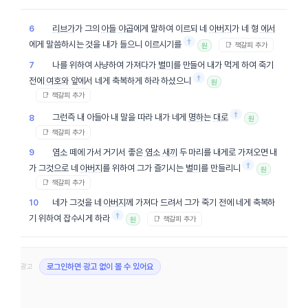
리브가
가 그의
아들
야곱
에게 말하여 이르되 네
아버지
가 네 형
에서
6
†
에게 말씀하시는 것을 내가 들으니 이르시기를
📑 책갈피 추가
원
나를 위하여 사냥하여 가져다가
별미
를 만들어 내가 먹게 하여 죽기
7
†
전에
여호와
앞에서 네게 축복하게 하라 하셨으니
원
📑 책갈피 추가
†
그런즉 내 아들아 내 말을 따라 내가 네게
명하
는
대로
8
원
📑 책갈피 추가
염소
떼에 가서 거기서 좋은
염소
새끼
두 마리를 내게로 가져오면 내
9
†
가 그것으로 네
아버지
를 위하여 그가 즐기시는
별미
를 만들리니
원
📑 책갈피 추가
네가 그것을 네
아버지
께 가져다 드려서 그가 죽기 전에 네게 축복하
10
†
기 위하여 잡수시게 하라
📑 책갈피 추가
원
광고
로그인하면 광고 없이 볼 수 있어요