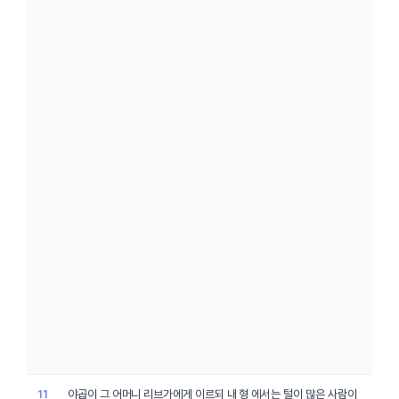
야곱
이 그 어머니
리브가
에게 이르되 내 형
에서
는 털이 많은 사람이
11