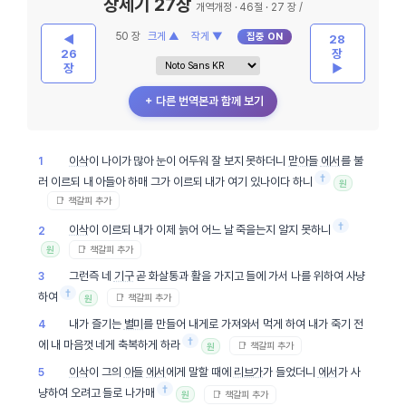
창세기 27장
개역개정 · 46절 · 27 장 /
50 장
크게 ▲
작게 ▼
집중 ON
◀
28
26
장
장
▶
＋ 다른 번역본과 함께 보기
이삭
이 나이가 많아 눈이 어두워 잘 보지 못하더니
맏아들
에서
를 불
1
†
러 이르되 내 아들아 하매 그가 이르되 내가 여기 있나이다 하니
원
📑 책갈피 추가
†
이삭
이 이르되 내가 이제 늙어 어느 날 죽을는지 알지 못하니
2
📑 책갈피 추가
원
그런즉 네
기구
곧 화살통과 활을 가지고 들에 가서 나를 위하여 사냥
3
†
하여
📑 책갈피 추가
원
내가 즐기는
별미
를 만들어 내게로 가져와서 먹게 하여 내가 죽기 전
4
†
에 내 마음껏 네게 축복하게 하라
📑 책갈피 추가
원
이삭
이 그의
아들
에서
에게 말할 때에
리브가
가 들었더니
에서
가 사
5
†
냥하여 오려고 들로 나가매
📑 책갈피 추가
원