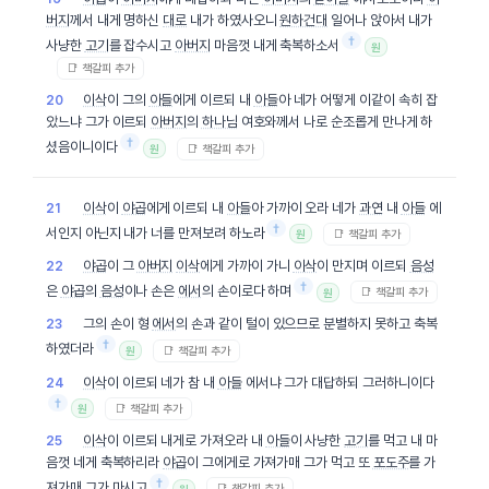
버지
께서 내게 명하신
대로
내가 하였사오니
원하건대
일어나 앉아서 내가
†
사냥한
고기
를 잡수시고
아버지
마음껏 내게 축복하소서
원
📑 책갈피 추가
이삭
이 그의
아들
에게 이르되 내
아들
아 네가 어떻게 이같이 속히 잡
20
았느냐 그가 이르되
아버지
의
하나님
여호와께서 나로 순조롭게 만나게 하
†
셨음이니이다
📑 책갈피 추가
원
이삭
이
야곱
에게 이르되 내
아들
아 가까이 오라 네가
과연
내
아들
에
21
†
서인지 아닌지 내가 너를 만져보려 하노라
📑 책갈피 추가
원
야곱
이 그
아버지
이삭
에게 가까이 가니
이삭
이 만지며 이르되
음성
22
†
은
야곱
의
음성
이나 손은
에서
의 손이로다 하며
📑 책갈피 추가
원
그의 손이 형
에서
의 손과 같이 털이 있으므로 분별하지 못하고 축복
23
†
하였더라
📑 책갈피 추가
원
이삭
이 이르되 네가 참 내
아들
에서냐 그가 대답하되 그러하니이다
24
†
📑 책갈피 추가
원
이삭
이 이르되 내게로 가져오라 내
아들
이 사냥한
고기
를 먹고 내 마
25
음껏 네게 축복하리라
야곱
이 그에게로 가져가매 그가 먹고 또
포도주
를 가
†
져가매 그가 마시고
📑 책갈피 추가
원