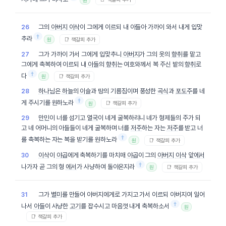
그의
아버지
이삭
이 그에게 이르되 내 아들아 가까이 와서 내게 입맞
26
†
추라
📑 책갈피 추가
원
그가 가까이 가서 그에게 입맞추니
아버지
가 그의 옷의
향취
를 맡고
27
그에게 축복하여 이르되 내
아들
의
향취
는 여호와께서 복 주신 밭의
향취
로
†
다
📑 책갈피 추가
원
하나님
은
하늘
의
이슬
과 땅의 기름짐이며 풍성한
곡식
과
포도주
를 네
28
†
게 주시기를 원하노라
📑 책갈피 추가
원
만민
이 너를 섬기고
열국
이 네게 굴복하리니 네가 형제들의 주가 되
29
고 네 어머니의 아들들이 네게 굴복하며 너를
저주
하는 자는
저주
를 받고 너
†
를 축복하는 자는 복을 받기를 원하노라
📑 책갈피 추가
원
이삭
이
야곱
에게 축복하기를 마치매
야곱
이 그의
아버지
이삭
앞
에서
30
†
나가자 곧 그의 형
에서
가 사냥하여 돌아온지라
📑 책갈피 추가
원
그가
별미
를 만들어 아버지에게로 가지고 가서 이르되 아버지여 일어
31
†
나서
아들
이 사냥한
고기
를 잡수시고 마음껏 내게 축복하소서
원
📑 책갈피 추가