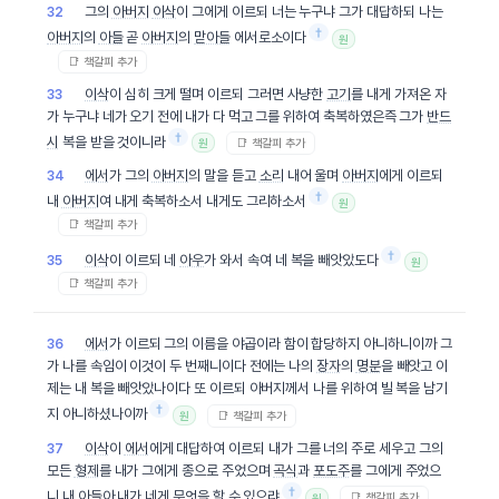
그의
아버지
이삭
이 그에게 이르되 너는 누구냐 그가 대답하되 나는
32
†
아버지
의
아들
곧
아버지
의
맏아들
에서로소이다
원
📑 책갈피 추가
이삭
이 심히 크게 떨며 이르되 그러면 사냥한
고기
를 내게 가져온 자
33
가 누구냐 네가 오기 전에 내가 다 먹고 그를 위하여 축복하였은즉 그가
반드
†
시
복을 받을 것이니라
📑 책갈피 추가
원
에서
가 그의
아버지
의 말을 듣고
소리
내어 울며
아버지
에게 이르되
34
†
내
아버지
여 내게 축복하소서 내게도 그리하소서
원
📑 책갈피 추가
†
이삭
이 이르되 네
아우
가 와서 속여 네 복을 빼앗았도다
35
원
📑 책갈피 추가
에서
가 이르되 그의 이름을 야곱이라 함이 합당하지 아니하니이까 그
36
가 나를 속임이 이것이 두 번째니이다 전에는 나의
장자
의
명분
을 빼앗고 이
제는 내 복을 빼앗았나이다 또 이르되 아버지께서 나를 위하여 빌 복을 남기
†
지 아니하셨나이까
📑 책갈피 추가
원
이삭
이
에서
에게 대답하여 이르되 내가 그를 너의 주로 세우고 그의
37
모든
형제
를 내가 그에게 종으로 주었으며
곡식
과
포도주
를 그에게 주었으
†
니 내 아들아 내가 네게 무엇을 할 수 있으랴
📑 책갈피 추가
원