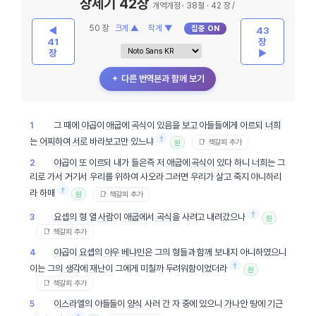
창세기 42장
개역개정 · 38절 · 42 장 /
50 장
크게 ▲
작게 ▼
집중 ON
◀
43
41
장
장
▶
＋ 다른 번역본과 함께 보기
그 때에
야곱
이
애굽
에
곡식
이 있음을
보고
아들들에게 이르되
너희
1
†
는
어찌하여
서로
바라
보고
만 있느냐
📑 책갈피 추가
원
야곱
이 또 이르되 내가 들은즉 저
애굽
에
곡식
이 있다 하니
너희
는 그
2
리로 가서 거기서 우리를 위하여 사오라 그러면 우리가 살고 죽지 아니하리
†
라 하매
📑 책갈피 추가
원
†
요셉
의 형 열
사람
이
애굽
에서
곡식
을 사려고 내려갔으나
3
원
📑 책갈피 추가
야곱
이
요셉
의
아우
베냐민
은 그의 형들과
함께
보내지 아니하였으니
4
†
이는 그의
생각
에
재난
이 그에게 미칠까 두려워함이었더라
원
📑 책갈피 추가
이스라엘
의 아들들이
양식
사러 간 자 중에 있으니
가나안
땅에
기근
5