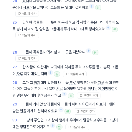
요셉
이 그들을 떠나가서 울고 다시 돌아와서 그들과 말하다가 그들
24
†
중에서
시므온
을 끌어내어 그들의 눈 앞에서 결박하고
원
📑 책갈피 추가
명하여
곡물
을 그
그릇
에 채우게 하고 각
사람
의 돈은 그의
자루
에
도
25
†
로
넣게 하고 또 길
양식
을 그들에게 주게 하니
그대로
행하였더라
원
📑 책갈피 추가
†
그들이
곡식
을
나귀
에 싣고 그 곳을 떠났더니
26
원
📑 책갈피 추가
한
사람
이 여관에서
나귀
에게
먹이
를 주려고
자루
를 풀고 본즉 그 돈
27
†
이
자루
아귀에 있는지라
📑 책갈피 추가
원
그가 그
형제
에게 말하되 내 돈을
도로
넣었도다 보라
자루
속에 있도
28
다 이에 그들이 혼이 나서 떨며
서로
돌아보며 말하되
하나님
이
어찌하여
이
†
런 일을 우리에게 행하셨는가 하고
📑 책갈피 추가
원
그들이
가나안
땅에 돌아와 그들의
아버지
야곱
에게 이르러 그들이
29
†
당한 일을 자세히 알리어
아뢰되
📑 책갈피 추가
원
그 땅의 주인인 그
사람
이 엄하게 우리에게 말씀하고 우리를 그 땅에
30
†
대한 정탐꾼으로 여기기로
📑 책갈피 추가
원