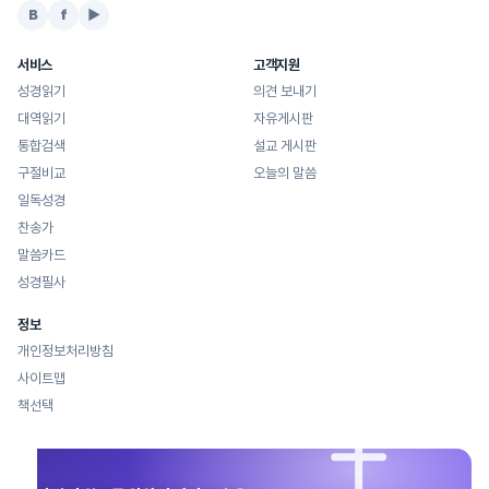
B
f
▶
서비스
고객지원
성경읽기
의견 보내기
대역읽기
자유게시판
통합검색
설교 게시판
구절비교
오늘의 말씀
일독성경
찬송가
말씀카드
성경필사
정보
개인정보처리방침
사이트맵
책선택