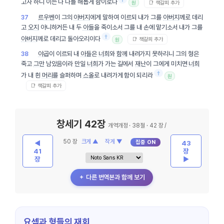
고자 하니 이는 다 나를 해롭게 함이로다
📑 책갈피 추가
원
르우벤
이 그의
아버지
에게 말하여 이르되 내가 그를
아버지
께로 데리
37
고
오지
아니하거든 내 두
아들
을 죽이소서 그를 내 손에 맡기소서 내가 그를
†
아버지
께로 데리고 돌아오리이다
📑 책갈피 추가
원
야곱
이 이르되 내
아들
은
너희
와
함께
내려가지 못하리니 그의 형은
38
죽고
그만
남았음이라
만일
너희
가 가는 길에서
재난
이 그에게 미치면
너희
†
가 내 흰
머리
를 슬퍼하며
스올
로 내려가게 함이 되리라
원
📑 책갈피 추가
창세기 42장
개역개정 · 38절 · 42 장 /
50 장
크게 ▲
작게 ▼
집중 ON
◀
43
41
장
장
▶
＋ 다른 번역본과 함께 보기
요셉과 형들의 재회