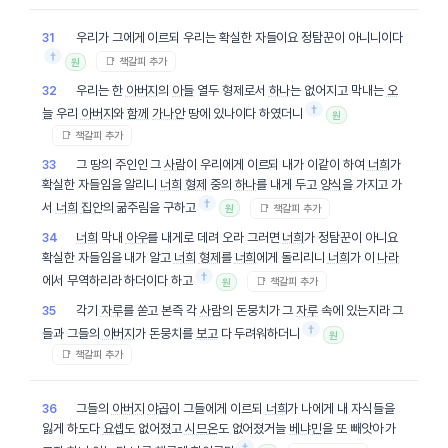
우리가 그에게 이르되 우리는 확실한 자들이요 정탐꾼이 아니니이다
31
†
📑 책갈피 추가
원
우리는 한
아버지
의
아들
열두 형제로서
하나
는 없어지고 막내는
오
32
†
늘
우리
아버지
와
함께
가나안
땅에 있나이다 하였더니
원
📑 책갈피 추가
그 땅의 주인인 그
사람
이 우리에게 이르되 내가 이같이 하여
너희
가
33
확실한 자들임을 알리니
너희
형제
중의
하나
를 내게 두고
양식
을 가지고 가
†
서
너희
집안
의 굶주림을 구하고
📑 책갈피 추가
원
너희
막내
아우
를 내게로 데려 오라 그러면
너희
가 정탐꾼이 아니요
34
확실한 자들임을 내가 알고
너희
형제
를
너희
에게 돌리리니
너희
가 이
나라
†
에서 무역하리라 하더이다 하고
📑 책갈피 추가
원
각기
자루
를 쏟고 본즉 각
사람
의 돈뭉치가 그
자루
속에 있는지라 그
35
†
들과 그들의
아버지
가 돈뭉치를
보고
다 두려워하더니
원
📑 책갈피 추가
그들의
아버지
야곱
이 그들에게 이르되
너희
가 나에게 내 자식들을
36
잃게 하도다
요셉
도 없어졌고
시므온
도 없어졌거늘
베냐민
을 또 빼앗아 가
†