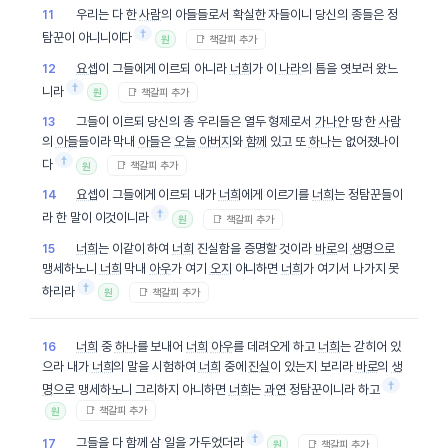
우리는 다 한
사람
의 아들들로서 확실한 자들이니 당신의 종들은 정
11
†
탐꾼이 아니니이다
📑 책갈피 추가
원
요셉
이 그들에게 이르되 아니라
너희
가 이
나라
의 틈을 엿보러 왔느
12
†
니라
📑 책갈피 추가
원
그들이 이르되 당신의 종 우리들은 열두 형제로서
가나안
땅 한
사람
13
의
아들
들이라 막내
아들
은
오늘
아버지
와
함께
있고 또
하나
는 없어졌나이
†
다
📑 책갈피 추가
원
요셉
이 그들에게 이르되 내가
너희
에게 이르기를
너희
는 정탐꾼들이
14
†
라 한 말이 이것이니라
📑 책갈피 추가
원
너희
는 이같이 하여
너희
진실함을 증명할 것이라
바로
의
생명
으로
15
맹세하노니
너희
막내
아우
가 여기
오지
아니하면
너희
가 여기서 나가지 못
†
하리라
📑 책갈피 추가
원
너희
중
하나
를 보내어
너희
아우
를 데려오게 하고
너희
는 갇히어 있
16
으라 내가
너희
의 말을 시험하여
너희
중에
진실
이 있는지 보리라
바로
의
생
†
명
으로 맹세하노니 그리하지 아니하면
너희
는
과연
정탐꾼이니라 하고
📑 책갈피 추가
원
†
그들을 다
함께
삼 일을 가두었더라
17
📑 책갈피 추가
원