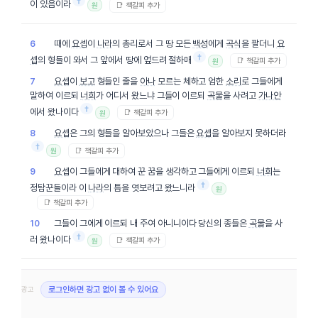
†
이 있음이라
📑 책갈피 추가
원
때에
요셉
이
나라
의 총리로서 그 땅 모든
백성
에게
곡식
을 팔더니
요
6
†
셉
의 형들이 와서 그 앞에서 땅에 엎드려 절하매
📑 책갈피 추가
원
요셉
이
보고
형들인 줄을
아나
모르는 체하고 엄한
소리
로 그들에게
7
말하여 이르되
너희
가 어디서 왔느냐 그들이 이르되
곡물
을 사려고
가나안
†
에서 왔나이다
📑 책갈피 추가
원
요셉
은 그의 형들을 알아보았으나 그들은
요셉
을 알아보지 못하더라
8
†
📑 책갈피 추가
원
요셉
이 그들에게 대하여 꾼 꿈을 생각하고 그들에게 이르되
너희
는
9
†
정탐꾼들이라 이
나라
의 틈을 엿보려고 왔느니라
원
📑 책갈피 추가
그들이 그에게 이르되 내 주여 아니니이다 당신의 종들은
곡물
을 사
10
†
러 왔나이다
📑 책갈피 추가
원
광고
로그인하면 광고 없이 볼 수 있어요