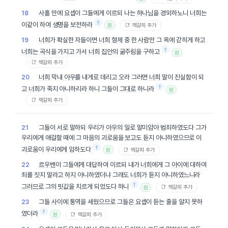
사흘
만에
요셉
이 그들에게 이르되 나는
하나님
을 경외하노니
너희
는
18
†
이같이 하여
생명
을 보전하라
📑 책갈피 추가
원
너희
가 확실한 자들이면
너희
형제
중 한
사람
만 그 옥에 갇히게 하고
19
†
너희
는
곡식
을 가지고 가서
너희
집안
의 굶주림을 구하고
원
📑 책갈피 추가
너희
막내
아우
를 내게로 데리고 오라 그러면
너희
말이 진실함이 되
20
†
고
너희
가 죽지 아니하리라 하니 그들이
그대로
하니라
원
📑 책갈피 추가
그들이
서로
말하되 우리가
아우
의 일로 말미암아 범죄하였도다 그가
21
우리에게 애걸할 때에 그 마음의 괴로움을
보고
도 듣지 아니하였으므로 이
†
괴로움이 우리에게 임하도다
📑 책갈피 추가
원
르우벤
이 그들에게 대답하여 이르되 내가
너희
에게 그
아이
에 대하여
22
죄를 짓지 말라고
하지
아니하였더냐 그래도
너희
가 듣지 아니하였느니라
†
그러므로
그의 핏값을 치르게 되었도다 하니
📑 책갈피 추가
원
그들
사이
에
통역
을 세웠으므로 그들은
요셉
이 듣는 줄을 알지 못하
23
†
였더라
📑 책갈피 추가
원