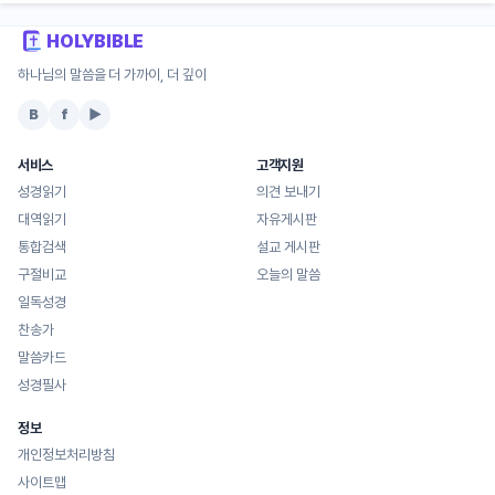
HOLYBIBLE
하나님의 말씀을 더 가까이, 더 깊이
B
f
▶
서비스
고객지원
성경읽기
의견 보내기
대역읽기
자유게시판
통합검색
설교 게시판
구절비교
오늘의 말씀
일독성경
찬송가
말씀카드
성경필사
정보
개인정보처리방침
사이트맵