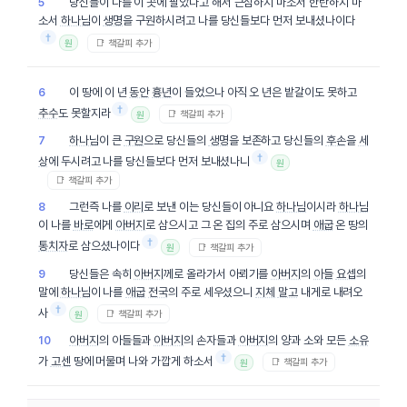
당신들이 나를 이 곳에 팔았다고 해서 근심하지 마소서 한탄하지 마
5
소서
하나님
이
생명
을 구원하시려고 나를 당신들보다 먼저 보내셨나이다
†
📑 책갈피 추가
원
이 땅에 이 년
동안
흉년
이 들었으나 아직 오 년은 밭갈이도 못하고
6
†
추수
도 못할지라
📑 책갈피 추가
원
하나님
이 큰
구원
으로 당신들의
생명
을 보존하고 당신들의
후손
을
세
7
†
상
에 두시려고 나를 당신들보다 먼저 보내셨나니
원
📑 책갈피 추가
그런즉 나를
이리
로 보낸 이는 당신들이 아니요
하나님
이시라
하나님
8
이 나를
바로
에게
아버지
로 삼으시고 그 온 집의 주로 삼으시며
애굽
온 땅의
†
통치자
로 삼으셨나이다
📑 책갈피 추가
원
당신들은 속히
아버지
께로 올라가서 아뢰기를
아버지
의
아들
요셉
의
9
말에
하나님
이 나를
애굽
전국
의 주로 세우셨으니
지체
말고
내게로 내려오
†
사
📑 책갈피 추가
원
아버지
의 아들들과
아버지
의 손자들과
아버지
의 양과 소와 모든
소유
10
†
가
고센
땅에 머물며 나와 가깝게 하소서
📑 책갈피 추가
원