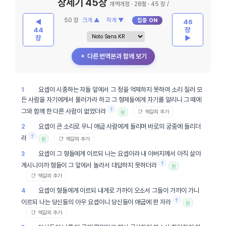
창세기 45장
개역개정 · 28절 · 45 장 /
50 장
크게 ▲
작게 ▼
집중 ON
◀
46
44
장
장
▶
＋ 다른 번역본과 함께 보기
요셉
이 시종하는 자들 앞에서 그 정을 억제하지 못하여
소리
질러 모
1
든
사람
을
자기
에게서 물러가라 하고 그 형제들에게
자기
를 알리니 그 때에
†
그와
함께
한 다른
사람
이 없었더라
📑 책갈피 추가
원
요셉
이 큰
소리
로 우니
애굽
사람
에게 들리며
바로
의
궁중
에 들리더
2
†
라
📑 책갈피 추가
원
요셉
이 그 형들에게 이르되 나는
요셉
이라 내 아버지께서 아직 살아
3
†
계시니이까 형들이 그 앞에서 놀라서 대답하지 못하더라
원
📑 책갈피 추가
요셉
이 형들에게 이르되 내게로 가까이 오소서 그들이 가까이 가니
4
†
이르되 나는 당신들의
아우
요셉
이니 당신들이
애굽
에 판 자라
원
📑 책갈피 추가