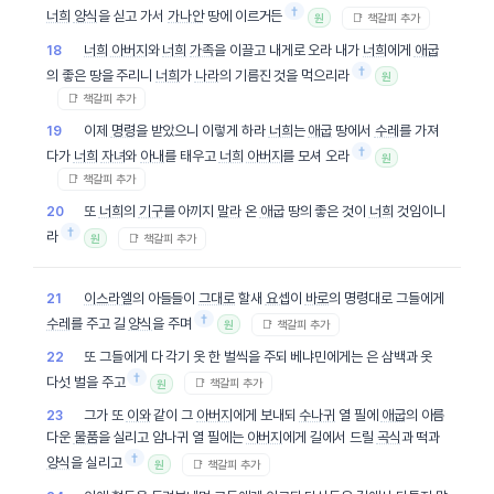
†
너희
양식
을 싣고 가서
가나안
땅에 이르거든
📑 책갈피 추가
원
너희
아버지
와
너희
가족
을 이끌고 내게로 오라 내가
너희
에게
애굽
18
†
의 좋은 땅을 주리니
너희
가
나라
의 기름진 것을 먹으리라
원
📑 책갈피 추가
이제
명령
을 받았으니 이렇게 하라
너희
는
애굽
땅에서
수레
를 가져
19
†
다가
너희
자녀
와
아내
를 태우고
너희
아버지
를 모셔 오라
원
📑 책갈피 추가
또
너희
의
기구
를 아끼지
말라
온
애굽
땅의 좋은 것이
너희
것임이니
20
†
라
📑 책갈피 추가
원
이스라엘
의 아들들이
그대로
할새
요셉
이
바로
의 명령대로 그들에게
21
†
수레
를 주고 길
양식
을 주며
📑 책갈피 추가
원
또 그들에게 다 각기 옷 한 벌씩을 주되 베냐민에게는 은 삼백과 옷
22
†
다섯 벌을 주고
📑 책갈피 추가
원
그가 또
이와
같이 그
아버지
에게 보내되
수나귀
열 필에
애굽
의 아름
23
다운
물품
을 실리고 암나귀 열 필에는
아버지
에게 길에서 드릴
곡식
과 떡과
†
양식
을 실리고
📑 책갈피 추가
원