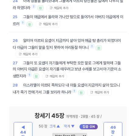
이에 형들을 돌려보내며 그들에게 이르되 당신들은 길에서 다투지
말
24
†
라
하였더라
📑 책갈피 추가
원
그들이
애굽
에서 올라와
가나안
땅으로 들어가서
아버지
야곱
에게 이
25
†
르러
📑 책갈피 추가
원
알리어 이르되
요셉
이
지금
까지 살아 있어
애굽
땅
총리
가 되었더이
26
†
다
야곱
이 그들의 말을 믿지 못하여 어리둥절 하더니
원
📑 책갈피 추가
그들이 또
요셉
이
자기
들에게 부탁한 모든 말로 그에게 말하매 그들
27
의
아버지
야곱
은
요셉
이
자기
를 태우려고 보낸
수레
를 보고서야
기운
이 소
†
생한지라
📑 책갈피 추가
원
이스라엘
이 이르되 족하도다 내
아들
요셉
이
지금
까지 살아 있으니
28
†
내가 죽기 전에 가서 그를 보리라 하니라
📑 책갈피 추가
원
창세기 45장
개역개정 · 28절 · 45 장 /
50 장
크게 ▲
작게 ▼
집중 ON
◀
46
44
장