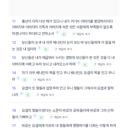
흉년
이 아직 다섯 해가 있으니 내가 거기서
아버지
를 봉양하리이다
11
아버지
와
아버지
의
가족
과
아버지
께 속한 모든
사람
에게 부족함이 없도록
†
하겠나이다 하더라고 전하소서
📑 책갈피 추가
원
당신들의 눈과 내
아우
베냐민
의 눈이 보는 바 당신들에게 이 말을 하
12
†
는 것은 내 입이라
📑 책갈피 추가
원
당신들은 내가
애굽
에서 누리는
영화
와 당신들이 본 모든 것을 다 내
13
†
아버지
께 아뢰고 속히 모시고 내려오소서 하며
📑 책갈피 추가
원
자기
아우
베냐민
의 목을 안고 우니
베냐민
도
요셉
의 목을 안고 우니
14
†
라
📑 책갈피 추가
원
요셉
이 또 형들과 입맞추며 안고 우니 형들이 그제서야
요셉
과 말하
15
†
니라
📑 책갈피 추가
원
요셉
의 형들이 왔다는
소문
이
바로
의 궁에 들리매
바로
와 그의 신하
16
†
들이 기뻐하고
📑 책갈피 추가
원
바로
는
요셉
에게 이르되 네 형들에게 명령하기를
너희
는 이렇게 하여
17