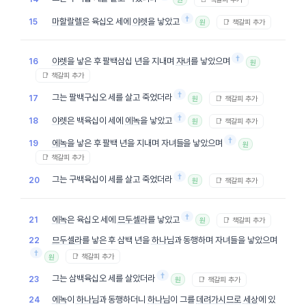
†
마할랄렐
은 육십오 세에
야렛
을 낳았고
15
📑 책갈피 추가
원
†
야렛
을 낳은 후 팔백삼십 년을 지내며
자녀
를 낳았으며
16
원
📑 책갈피 추가
†
그는 팔백구십오 세를 살고 죽었더라
17
📑 책갈피 추가
원
†
야렛
은 백육십이 세에
에녹
을 낳았고
18
📑 책갈피 추가
원
†
에녹
을 낳은 후 팔백 년을 지내며 자녀들을 낳았으며
19
원
📑 책갈피 추가
†
그는 구백육십이 세를 살고 죽었더라
20
📑 책갈피 추가
원
†
에녹
은 육십오 세에
므두셀라
를 낳았고
21
📑 책갈피 추가
원
므두셀라
를 낳은 후 삼백 년을
하나님
과 동행하며 자녀들을 낳았으며
22
†
📑 책갈피 추가
원
†
그는 삼백육십오 세를 살았더라
23
📑 책갈피 추가
원
에녹
이
하나님
과 동행하더니
하나님
이 그를
데려가시므로
세상
에 있
24