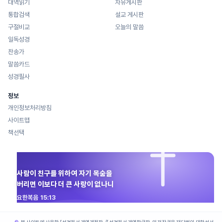
대역읽기
자유게시판
통합검색
설교 게시판
구절비교
오늘의 말씀
일독성경
찬송가
말씀카드
성경필사
정보
개인정보처리방침
사이트맵
책선택
사람이 친구를 위하여 자기 목숨을
버리면 이보다 더 큰 사랑이 없나니
요한복음 15:13
본 사이트에 사용한 「성경전서 개역개정판」/「성경전서 개역한글판」의 저작권은 재단법인 대한성서