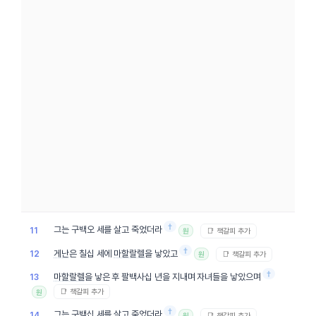
†
그는 구백오 세를 살고 죽었더라
11
📑 책갈피 추가
원
†
게난
은 칠십 세에
마할랄렐
을 낳았고
12
📑 책갈피 추가
원
†
마할랄렐
을 낳은 후 팔백사십 년을 지내며 자녀들을 낳았으며
13
📑 책갈피 추가
원
†
그는 구백십 세를 살고 죽었더라
14
📑 책갈피 추가
원