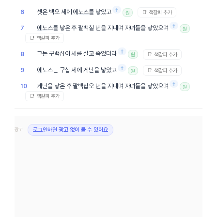
†
셋은 백오 세에
에노스
를 낳았고
6
📑 책갈피 추가
원
†
에노스
를 낳은 후 팔백칠 년을 지내며 자녀들을 낳았으며
7
원
📑 책갈피 추가
†
그는 구백십이 세를 살고 죽었더라
8
📑 책갈피 추가
원
†
에노스
는 구십 세에
게난
을 낳았고
9
📑 책갈피 추가
원
†
게난
을 낳은 후 팔백십오 년을 지내며 자녀들을 낳았으며
10
원
📑 책갈피 추가
광고
로그인하면 광고 없이 볼 수 있어요