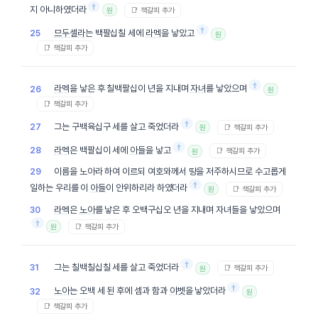
†
지 아니하였더라
📑 책갈피 추가
원
†
므두셀라
는 백팔십칠 세에
라멕
을 낳았고
25
원
📑 책갈피 추가
†
라멕
을 낳은 후 칠백팔십이 년을 지내며
자녀
를 낳았으며
26
원
📑 책갈피 추가
†
그는 구백육십구 세를 살고 죽었더라
27
📑 책갈피 추가
원
†
라멕
은 백팔십이 세에
아들
을 낳고
28
📑 책갈피 추가
원
이름을 노아라 하여 이르되 여호와께서 땅을 저주하시므로 수고롭게
29
†
일하는 우리를 이
아들
이 안위하리라 하였더라
📑 책갈피 추가
원
라멕
은
노아
를 낳은 후 오백구십오 년을 지내며 자녀들을 낳았으며
30
†
📑 책갈피 추가
원
†
그는 칠백칠십칠 세를 살고 죽었더라
31
📑 책갈피 추가
원
†
노아
는 오백 세 된 후에 셈과 함과
야벳
을 낳았더라
32
원
📑 책갈피 추가