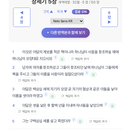
창세기 5장
개역개정 · 32절 · 5 장 / 50 장
크게 ▲
작게 ▼
집중 ON
◀
6
4
장
장
▶
＋ 다른 번역본과 함께 보기
이것은
아담
의
계보
를 적은 책이니라
하나님
이
사람
을 창조하실 때에
1
†
하나님
의 모양대로
지으시되
📑 책갈피 추가
원
남자
와
여자
를 창조하셨고 그들이 창조되던 날에
하나님
이 그들에게
2
†
복을 주시고 그들의 이름을 사람이라 일컬으셨더라
원
📑 책갈피 추가
아담
은 백삼십 세에
자기
의
모양
곧
자기
의
형상
과 같은
아들
을 낳아
3
†
이름을 셋이라 하였고
📑 책갈피 추가
원
†
아담
은 셋을 낳은 후 팔백 년을 지내며 자녀들을 낳았으며
4
원
📑 책갈피 추가
†
그는 구백삼십 세를 살고 죽었더라
5
📑 책갈피 추가
원