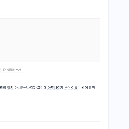
📑 책갈피 추가
으리라
하지
아니하셨나이까 그런데
아도니야
가
무슨
이유
로 왕이 되었