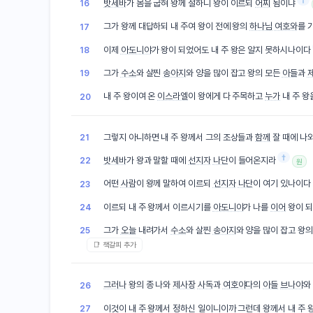
밧세바
가 몸을 굽혀 왕께 절하니 왕이 이르되
어찌
됨이냐
16
그가 왕께 대답하되 내 주여 왕이 전에 왕의
하나님
여호와
를 
17
이제
아도니야
가 왕이 되었어도 내 주 왕은 알지 못하시나이다
18
그가
수소
와 살찐
송아지
와 양을 많이 잡고 왕의 모든
아들
과
19
내 주 왕이여 온
이스라엘
이 왕에게 다 주목하고
누가
내 주 왕
20
그렇지 아니하면 내 주 왕께서 그의 조상들과
함께
잘 때에 나
21
†
밧세바
가 왕과 말할 때에
선지자
나단
이 들어온지라
22
원
어떤
사람
이 왕께 말하여 이르되
선지자
나단
이 여기 있나이다
23
이르되 내 주 왕께서 이르시기를
아도니야
가 나를
이어
왕이 되
24
그가
오늘
내려가서
수소
와 살찐
송아지
와 양을 많이 잡고 왕
25
📑 책갈피 추가
그러나
왕의 종 나와
제사장
사독
과
여호야다
의
아들
브나야
와
26
이것이 내 주 왕께서 정하신 일이니이까 그런데 왕께서 내 주 
27