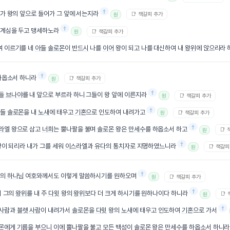
†
그가 왕의 앞으로 들어가 그 앞에 서는지라
📑 책갈피 추가
원
†
 계심을 두고 맹세하노라
📑 책갈피 추가
원
여 이르기를 네
아들
솔로몬
이
반드시
나를
이어
왕이 되고 나를 대신하여 내
왕위
에 앉으리라 
†
하옵소서 하니라
📑 책갈피 추가
원
†
들
브나야
를 내 앞으로 부르라 하니 그들이 왕 앞에 이른지라
📑 책갈피 추가
원
†
들
솔로몬
을 내
노새
에 태우고
기혼
으로 인도하여 내려가고
📑 책갈피 추가
원
†
라엘
왕으로 삼고
너희
는 뿔나팔을 불며
솔로몬
왕은
만세수
를 하옵소서 하고
📑
원
†
왕이 되리라 내가 그를 세워
이스라엘
과
유다
의
통치자
로 지명하였느니라
📑 책갈피
원
†
왕의
하나님
여호와께서도 이렇게 말씀하시기를 원하오며
📑 책갈피 추가
원
†
 그의
왕위
를 내 주
다윗
왕의
왕위
보다 더 크게 하시기를 원하나이다 하니라
📑
원
†
사람
과
블렛
사람
이 내려가서
솔로몬
을
다윗
왕의
노새
에 태우고 인도하여
기혼
으로 가서
몬
에게
기름
을 부으니 이에 뿔나팔을 불고 모든
백성
이
솔로몬
왕은
만세수
를 하옵소서 하니라