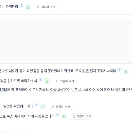
†
 아니하였더라
📑 책갈피 추가
원
†
들
아도니야
가 왕이 되었음을 듣지 못하였나이까 우리 주
다윗
은 알지 못하시나이다
원
†
책
을 말하도록 허락하소서
📑 책갈피 추가
원
이
여종
에게 맹세하여 이르시기를 네
아들
솔로몬
이
반드시
나를
이어
왕이 되어 내
왕위
에 앉
†
신의
말씀
을 확증하리이다
📑 책갈피 추가
원
†
으므로
수넴
여자
아비삭
이 시중들었더라
📑 책갈피 추가
원