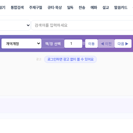
읽기
통합검색
주제구절
큐티·묵상
일독
찬송
예화
설교
말씀카드
17개 번역본 온라인 성경
책/장 선택
이동
◀ 이전
다음 ▶
장
광고
로그인하면 광고 없이 볼 수 있어요