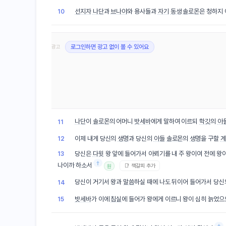
선지자
나단
과
브나야
와 용사들과
자기
동생
솔로몬
은 청하지
10
광고
로그인하면 광고 없이 볼 수 있어요
나단
이
솔로몬
의 어머니
밧세바
에게 말하여 이르되
학깃
의
아
11
이제 내게 당신의
생명
과 당신의
아들
솔로몬
의
생명
을 구할
계
12
당신은
다윗
왕 앞에 들어가서 아뢰기를 내 주 왕이여 전에 왕
13
†
나이까 하소서
📑 책갈피 추가
원
당신이 거기서 왕과
말씀
하실 때에 나도 뒤이어 들어가서 당
14
밧세바
가 이에
침실
에 들어가 왕에게 이르니 왕이 심히 늙었
15
†