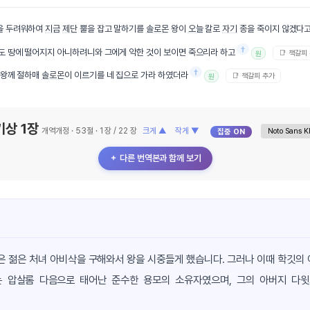
을 두려워하여
지금
제단
뿔을 잡고 말하기를
솔로몬
왕이
오늘
칼로
자기
종을 죽이지 않겠다고
†
도 땅에 떨어지지 아니하려니와 그에게 악한 것이 보이면 죽으리라 하고
📑 책갈피
원
†
왕께 절하매
솔로몬
이 이르기를 네 집으로 가라 하였더라
📑 책갈피 추가
원
기상 1장
개역개정 · 53절 · 1 장 / 22 장
크게 ▲
작게 ▼
집중 ON
＋ 다른 번역본과 함께 보기
은 젊은 처녀 아비삭을 구해와서 왕을 시중들게 했습니다. 그러나 이때 학깃의
는 압살롬 다음으로 태어난 준수한 용모의 소유자였으며, 그의 아버지 다윗