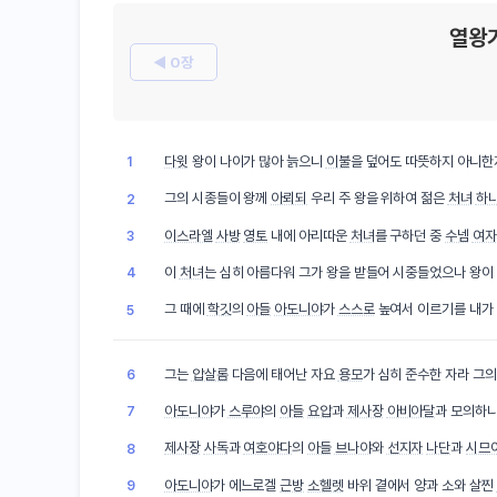
열왕
◀ 0장
다윗
왕이 나이가 많아 늙으니
이불
을 덮어도 따뜻하지 아니한
1
그의 시종들이 왕께
아뢰되
우리 주 왕을 위하여 젊은
처녀
하
2
이스라엘
사방
영토
내에 아리따운
처녀
를 구하던 중
수넴
여자
3
이
처녀
는 심히 아름다워 그가 왕을 받들어 시중들었으나 왕이
4
그 때에
학깃
의
아들
아도니야
가
스스로
높여서 이르기를 내가
5
그는
압살롬
다음에 태어난 자요
용모
가 심히 준수한 자라 그
6
아도니야
가
스루야
의
아들
요압
과
제사장
아비아달
과 모의하
7
제사장
사독
과
여호야다
의
아들
브나야
와
선지자
나단
과
시므
8
아도니야
가 에느로겔
근방
소헬렛
바위 곁에서 양과 소와 살찐
9