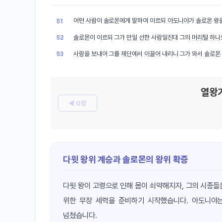
어떤
사람
이
솔로몬
에게 말하여 이르되
아도니야
가
솔로몬
왕
51
솔로몬
이 이르되 그가
만일
선한 사람일진대 그의
머리털
하나
52
사람
을 보내어 그를
제단
에서
이끌어
내리니 그가 와서
솔로몬
53
열왕
◀ 0장
다윗 왕위 계승과 솔로몬의 왕위 확증
다윗 왕이 고령으로 인해 몸이 쇠약해지자, 그의 시종들
위한 무장 세력을 준비하기 시작했습니다. 아도니야
넘쳤습니다.