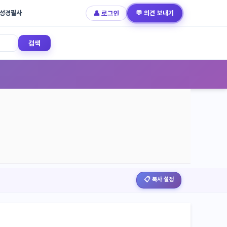
성경필사
👤 로그인
💬 의견 보내기
검색
📋 복사 설정