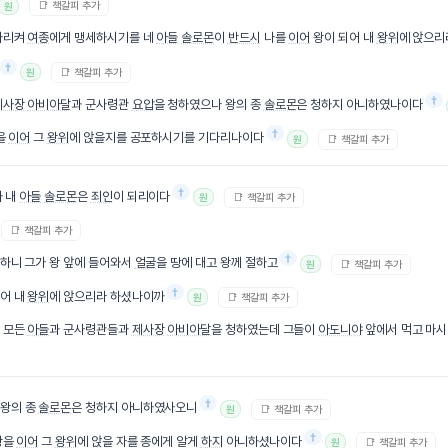
📑 책갈피 추가
원
가리켜
여종
에게 맹세하시기를 네
아들
솔로몬
이
반드시
나를
이어
왕이 되어 내
왕위
에 앉으리
†
📑 책갈피 추가
원
†
제사장
아비아달
과 군사령관
요압
을 청하였으나 왕의 종
솔로몬
은 청하지 아니하였나이다
†
을
이어
그
왕위
에 앉을지를 공포하시기를 기다리나이다
📑 책갈피 추가
원
†
와 내
아들
솔로몬
은
죄인
이 되리이다
📑 책갈피 추가
원
📑 책갈피 추가
†
 하니 그가 왕 앞에 들어와서
얼굴
을 땅에 대고 왕께 절하고
📑 책갈피 추가
원
†
어 내
왕위
에 앉으리라 하셨나이까
📑 책갈피 추가
원
의 모든
아들
과 군사령관들과
제사장
아비아달
을 청하였는데 그들이
아도니야
앞에서 먹고 마
†
 왕의 종
솔로몬
은 청하지 아니하였사오니
📑 책갈피 추가
원
†
왕을
이어
그
왕위
에 앉을 자를 종에게 알게
하지
아니하셨나이다
📑 책갈피 추가
원