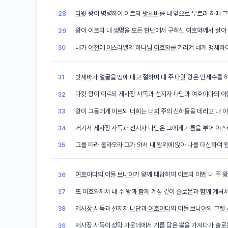
다윗
왕이 명령하여 이르되
밧세바
를 내 앞으로 부르라 하매 
28
왕이 이르되 내
생명
을 모든
환난
에서 구하신 여호와께서 살아
29
내가
이전
에
이스라엘
의
하나님
여호와
를 가리켜 네게 맹세하
30
밧세바
가
얼굴
을 땅에 대고 절하며 내 주
다윗
왕은
만세수
를 
31
다윗
왕이 이르되
제사장
사독
과
선지자
나단
과
여호야다
의
아
32
왕이 그들에게 이르되
너희
는
너희
주의
신하들을 데리고 내
아
33
거기서
제사장
사독
과
선지자
나단
은 그에게
기름
을 부어
이스
34
그를 따라 올라오라 그가 와서 내
왕위
에 앉아 나를 대신하여 
35
여호야다
의
아들
브나야
가 왕께 대답하여 이르되
아멘
내 주 
36
또 여호와께서 내 주 왕과
함께
계심 같이
솔로몬
과
함께
계셔서
37
제사장
사독
과
선지자
나단
과
여호야다
의
아들
브나야
와
그렛
38
제사장
사독
이
성막
가운데에서
기름
담은 뿔을 가져다가
솔로
39