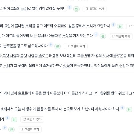
†
로 땅이 그들의
소리
로 말미암아 갈라질 듯하니
📑 책갈피 추가
원
†
지라
요압
이 뿔나팔
소리
를 듣고 이르되
어찌하여
성읍
중에서
소리
가 요란하냐
📑
원
†
야
가 이르되 들어오라 너는 용사라 아름다운
소식
을 가져오는도다
📑 책갈피 추가
원
†
이
솔로몬
을 왕으로 삼으셨나이다
📑 책갈피 추가
원
와
그렛
사람
과
블렛
사람
을
솔로몬
과
함께
보내셨는데 그들
무리
가 왕의
노새
에
솔로몬
을 태
삼고
무리
가 그 곳에서 올라오며 즐거워하므로
성읍
이 진동하였나니 당신들에게 들린
소리
가 
왕의
하나님
이
솔로몬
의 이름을 왕의 이름보다 더 아름답게 하시고 그의
왕위
를 왕의 위보다 크
†
여호와
께서
오늘
내
왕위
에 앉을 자를 주사 내 눈으로 보게 하셨도다 하셨나이다 하니
원
†
지라
📑 책갈피 추가
원
†
니
📑 책갈피 추가
원