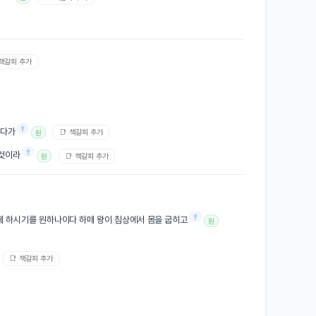
 책갈피 추가
†
워다가
📑 책갈피 추가
원
†
이것이라
📑 책갈피 추가
원
†
게 하시기를 원하나이다 하매 왕이
침상
에서 몸을 굽히고
원
📑 책갈피 추가