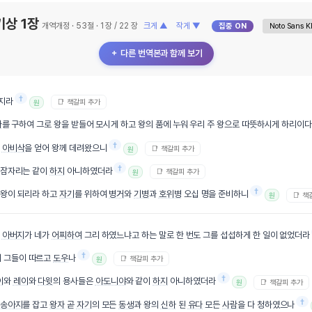
기상 1장
개역개정 · 53절 · 1 장 / 22 장
크게 ▲
작게 ▼
집중 ON
＋ 다른 번역본과 함께 보기
†
지라
📑 책갈피 추가
원
나
를 구하여 그로 왕을 받들어 모시게 하고 왕의 품에 누워 우리 주 왕으로 따뜻하시게 하리이다
†
아비삭
을 얻어 왕께 데려왔으니
📑 책갈피 추가
원
†
 잠자리는 같이
하지
아니하였더라
📑 책갈피 추가
원
†
 왕이 되리라 하고
자기
를 위하여
병거
와
기병
과
호위병
오십 명을 준비하니
📑 책
원
의
아버지
가 네가
어찌하여
그리 하였느냐고 하는 말로 한 번도 그를 섭섭하게 한 일이 없었더라
†
니 그들이 따르고
도우
나
📑 책갈피 추가
원
†
이
와
레이
와
다윗
의 용사들은
아도니야
와 같이
하지
아니하였더라
📑 책갈피 추가
원
†
송아지
를 잡고
왕자
곧
자기
의 모든
동생
과 왕의
신하
된
유다
모든
사람
을 다 청하였으나