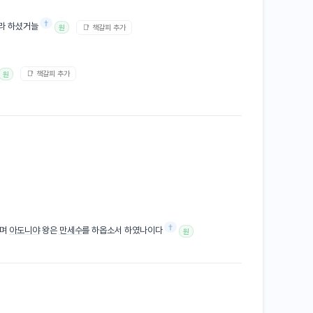
†
라 하셨거늘
📑 책갈피 추가
원
📑 책갈피 추가
원
†
시며
아도니야
왕은
만세수
를 하옵소서 하였나이다
원