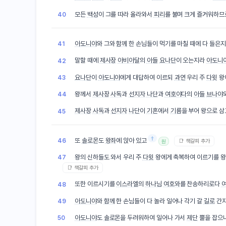
모든
백성
이 그를 따라 올라와서
피리
를 불며 크게 즐거워하므
40
아도니야
와 그와
함께
한 손님들이 먹기를 마칠 때에 다 들은
41
말할 때에
제사장
아비아달
의
아들
요나단
이 오는지라
아도니
42
요나단
이
아도니야
에게 대답하여 이르되
과연
우리 주
다윗
왕
43
왕께서
제사장
사독
과
선지자
나단
과
여호야다
의
아들
브나야
44
제사장
사독
과
선지자
나단
이
기혼
에서
기름
을 부어 왕으로 
45
†
또
솔로몬
도
왕좌
에 앉아 있고
46
📑 책갈피 추가
원
왕의 신하들도 와서 우리 주
다윗
왕에게 축복하여 이르기를 
47
📑 책갈피 추가
또한 이르시기를
이스라엘
의
하나님
여호와
를 찬송하리로다
48
아도니야
와
함께
한 손님들이 다 놀라 일어나 각기 갈
길로
간
49
아도니야
도
솔로몬
을 두려워하여 일어나 가서
제단
뿔을 잡으
50