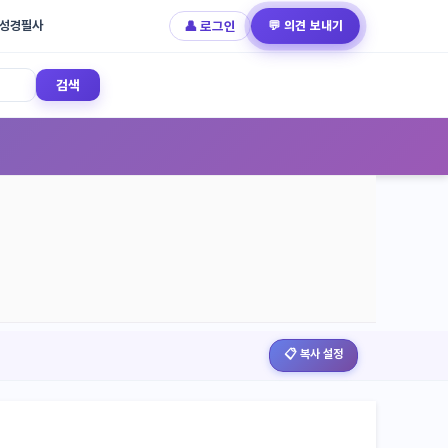
성경필사
👤 로그인
💬 의견 보내기
검색
📋 복사 설정