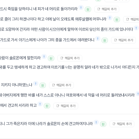
†
드시
죽임을 당하리니 네 피가 네
머리
로 돌아가리라
📑 책갈피 추가
원
†
대로
종이
그리 하겠나이다 하고 이에 날이 오래도록
예루살렘
에 머무니라
📑 책갈피
원
†
로 도망하여 간지라 어떤
사람
이
시므이
에게 말하여 이르되 당신의
종이
가드
에 있나이다
†
가드
로 가서
아기스
에게 나아가 그의 종을
가드
에서 데려왔더니
📑 책갈피 추가
원
†
사람
이
솔로몬
에게 말한지라
📑 책갈피 추가
원
와
를 두고 맹세하게 하고 경고하여 이르기를 너는 분명히 알라 네가 밖으로 나가서 어디든지 
†
 지키지 아니하였느냐
📑 책갈피 추가
원
내
아버지
에게 행한 바를 네가
스스로
아나니
여호와께서 네 악을 네
머리
로 돌려보내시리라
†
에서 견고히 서리라 하고
📑 책갈피 추가
원
†
치니 그가 죽은지라 이에
나라
가
솔로몬
의 손에 견고하여지니라
📑 책갈피 추가
원