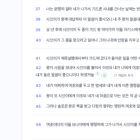
너는 분명히 알라 네가 나가서
기드론
시내
를 건너는 날에는
반
37
시므이
가 왕께 대답하되 이
말씀
이 좋사오니 내 주 왕의
말씀
38
삼 년 후에
시므이
의 두
종이
가드
왕
마아가
의
아들
아기스에게
39
시므이
가 그 종을 찾으려고 일어나 그의
나귀
에
안장
을 지우고
40
시므이
가 예루살렘에서부터
가드
에 갔다가 돌아온 일을 어떤
41
왕이
사람
을 보내어
시므이
를 불러서 이르되 내가 너에게
여호
42
†
내가 들은
말씀
이 좋으니이다 하였거늘
📑 책갈피 추가
원
네가
어찌하여
여호와
를 두고 한
맹세
와 내가 네게 이른
명령
을
43
왕이 또
시므이
에게 이르되 네가 네 마음으로 아는 모든 악 곧 
44
그러나
솔로몬
왕은 복을 받고
다윗
의
왕위
는 영원히
여호와
앞
45
여호야다
의
아들
브나야
에게 명령하매 그가 나가서
시므이
를 
46