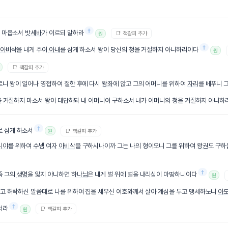
†
지 마옵소서
밧세바
가 이르되 말하라
📑 책갈피 추가
원
†
아비삭
을 내게 주어
아내
를 삼게 하소서 왕이 당신의 청을 거절하지 아니하리이다
원
📑 책갈피 추가
니 왕이 일어나 영접하여 절한 후에 다시
왕좌
에 앉고 그의 어머니를 위하여
자리
를 베푸니 
을 거절하지 마소서 왕이 대답하되 내 어머니여 구하소서 내가 어머니의 청을 거절하지 아니하
†
로 삼게 하소서
📑 책갈피 추가
원
니야
를 위하여
수넴
여자
아비삭
을 구하시나이까 그는 나의 형이오니 그를 위하여
왕권
도 구하
†
즉 그의
생명
을 잃지 아니하면
하나님
은 내게 벌 위에 벌을 내리심이 마땅하니이다
원
시고 허락하신 말씀대로 나를 위하여 집을 세우신 여호와께서 살아 계심을 두고 맹세하노니
아
†
더라
📑 책갈피 추가
원