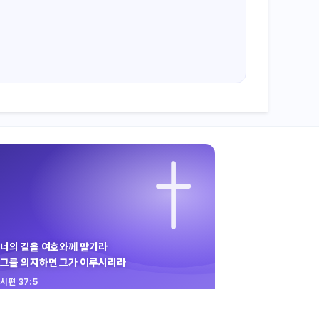
너의 길을 여호와께 맡기라
그를 의지하면 그가 이루시리라
시편 37:5