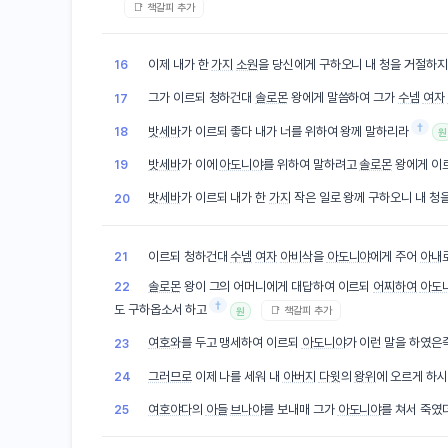
📑 책갈피 추가
이제 내가 한
가지
소원
을 당신에게 구하오니 내 청을 거절하
16
그가 이르되 청하건대
솔로몬
왕에게 말씀하여 그가
수넴
여자
17
†
밧세바
가 이르되 좋다 내가 너를 위하여 왕께 말하리라
18
원
밧세바
가 이에
아도니야
를 위하여 말하려고
솔로몬
왕에게 이르
19
밧세바
가 이르되 내가 한
가지
작은 일로 왕께 구하오니 내 청
20
이르되 청하건대
수넴
여자
아비삭
을
아도니야
에게 주어
아내
21
솔로몬
왕이 그의 어머니에게 대답하여 이르되
어찌하여
아도
22
†
도 구하옵소서 하고
📑 책갈피 추가
원
여호와
를 두고 맹세하여 이르되
아도니야
가 이런 말을 하였은
23
그러므로
이제 나를 세워 내
아버지
다윗
의
왕위
에 오르게 하
24
여호야다
의
아들
브나야
를 보내매 그가
아도니야
를 쳐서 죽였
25