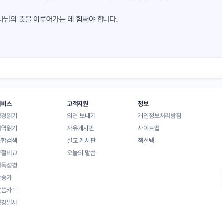
나님의 뜻을 이루어가는 데 힘써야 합니다.
서비스
고객지원
정보
성경읽기
의견 보내기
개인정보처리방침
대역읽기
자유게시판
사이트맵
통합검색
설교 게시판
책선택
구절비교
오늘의 말씀
일독성경
찬송가
말씀카드
성경필사