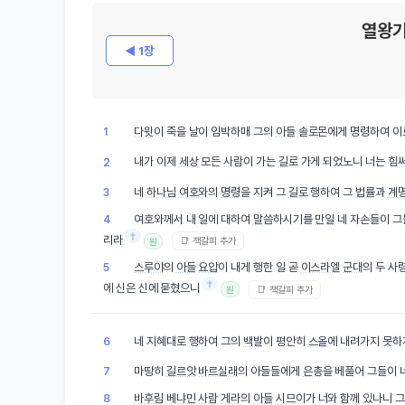
열왕기
◀ 1장
다윗
이 죽을 날이 임박하매 그의
아들
솔로몬
에게 명령하여 이
1
내가 이제
세상
모든
사람
이 가는
길로
가게 되었노니 너는 힘
2
네
하나님
여호와
의
명령
을 지켜 그
길로
행하여 그
법률
과
계
3
여호와께서 내 일에 대하여
말씀
하시기를
만일
네 자손들이 그
4
†
리라
📑 책갈피 추가
원
스루야
의
아들
요압
이 내게 행한 일 곧
이스라엘
군대
의 두 사
5
†
에 신은 신에 묻혔으니
📑 책갈피 추가
원
네 지혜대로 행하여 그의
백발
이 평안히
스올
에 내려가지 못하
6
마땅히
길르앗
바르실래
의 아들들에게
은총
을 베풀어 그들이 
7
바후림
베냐민
사람
게라
의
아들
시므이
가 너와
함께
있나니 그
8