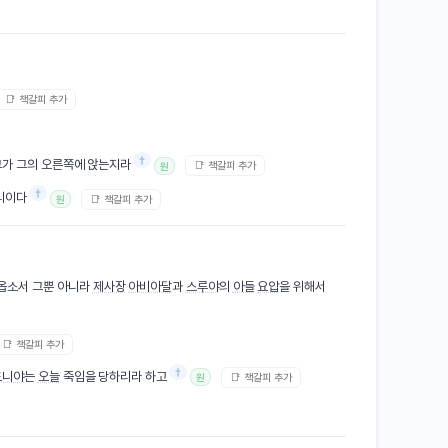
📑 책갈피 추가
†
그가 그의 오른쪽에 앉는지라
📑 책갈피 추가
원
†
리이다
📑 책갈피 추가
원
옵소서 그뿐 아니라
제사장
아비아달
과
스루야
의
아들
요압
을 위해서
📑 책갈피 추가
†
도니야
는
오늘
죽임을 당하리라 하고
📑 책갈피 추가
원