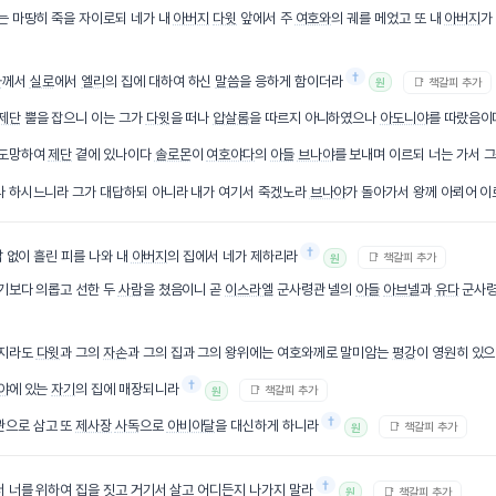
는 마땅히 죽을 자이로되 네가 내
아버지
다윗
앞에서 주
여호와
의 궤를 메었고 또 내
아버지
가
†
와
께서
실로
에서
엘리
의 집에 대하여 하신
말씀
을 응하게 함이더라
📑 책갈피 추가
원
제단
뿔을 잡으니 이는 그가
다윗
을 떠나
압살롬
을 따르지 아니하였으나
아도니야
를 따랐음이
 도망하여
제단
곁에 있나이다
솔로몬
이
여호야다
의
아들
브나야
를 보내며 이르되 너는 가서 
라 하시느니라 그가 대답하되 아니라 내가 여기서 죽겠노라
브나야
가 돌아가서 왕께 아뢰어 
†
닭 없이 흘린 피를 나와 내
아버지
의 집에서 네가 제하리라
📑 책갈피 추가
원
기보다 의롭고 선한 두
사람
을 쳤음이니 곧
이스라엘
군사령관 넬의
아들
아브넬
과
유다
군사
갈지라도
다윗
과 그의
자손
과 그의 집과 그의 왕위에는 여호와께로 말미암는
평강
이 영원히 있
†
야
에 있는
자기
의 집에 매장되니라
📑 책갈피 추가
원
†
관으로 삼고 또
제사장
사독
으로
아비아달
을 대신하게 하니라
📑 책갈피 추가
원
†
서 너를 위하여 집을 짓고 거기서 살고 어디든지 나가지
말라
📑 책갈피 추가
원