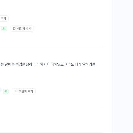
 추가
📑 책갈피 추가
원
가는 날에는 죽임을 당하리라
하지
아니하였느냐 너도 내게 말하기를
†
📑 책갈피 추가
원