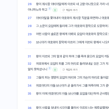
왕이
제사장
아비아달
에게 이르되 네
고향
아나돗
으로 가라 너
26
†
아니하노라 하고
📑 책갈피 추가
원
아비아달
을 쫓아내어
여호와
의
제사장
직분
을 파면하니
여호
27
그
소문
이
요압
에게 들리매 그가
여호와
의
장막
으로 도망하여
28
어떤
사람
이
솔로몬
왕에게
아뢰되
요압
이
여호와
의
장막
으로
29
브나야
가
여호와
의
장막
에 이르러 그에게 이르되 왕께서 나오
30
왕이 이르되 그의 말과 같이 하여 그를 죽여 묻으라
요압
이 까
31
여호와께서
요압
의 피를 그의
머리
로 돌려보내실 것은 그가 자
32
†
알지 못하셨나니
📑 책갈피 추가
원
그들의 피는 영영히
요압
의
머리
와 그의
자손
의
머리
로 돌아
33
여호야다
의
아들
브나야
가 곧 올라가서 그를 쳐죽이매 그가
광
34
왕이 이에
여호야다
의
아들
브나야
를
요압
을 대신하여 군사령
35
왕이
사람
을 보내어
시므이
를 불러서 이르되 너는
예루살렘
에
36