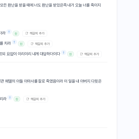
 모든
환난
을 받을 때에 너도
환난
을 받았은즉 내가
오늘
너를 죽이지
†
더라
📑 책갈피 추가
원
†
그를 치라
📑 책갈피 추가
원
†
이르되
요압
이 이리이리 내게 대답하더이다
📑 책갈피 추가
원
령관
예델
의
아들
아마사
를 칼로 죽였음이라 이 일을 내
아버지
다윗
은
†
으리라
📑 책갈피 추가
원