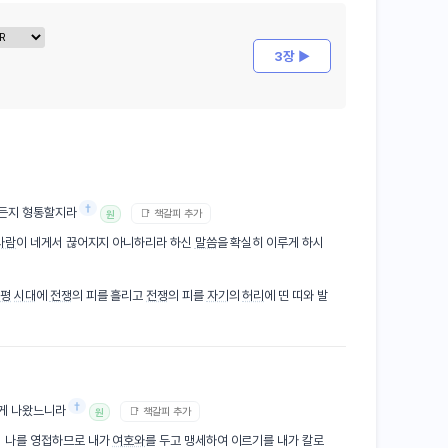
3장 ▶
†
가든지 형통할지라
📑 책갈피 추가
원
사람
이 네게서 끊어지지 아니하리라 하신
말씀
을 확실히 이루게 하시
태평
시대
에
전쟁
의 피를 흘리고
전쟁
의 피를
자기
의
허리
에 띤 띠와 발
†
내게 나왔느니라
📑 책갈피 추가
원
서 나를 영접하므로 내가
여호와
를 두고 맹세하여 이르기를 내가 칼로