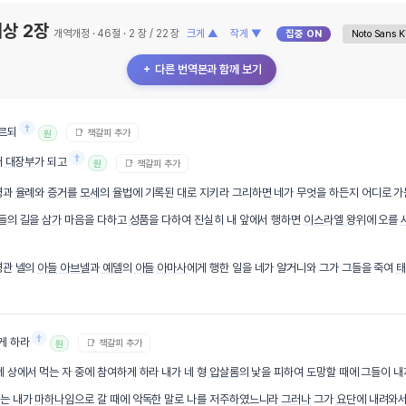
상 2장
개역개정 · 46절 · 2 장 / 22 장
크게 ▲
작게 ▼
집중 ON
＋ 다른 번역본과 함께 보기
†
르되
📑 책갈피 추가
원
†
써
대장부
가 되고
📑 책갈피 추가
원
명
과
율례
와
증거
를
모세
의
율법
에 기록된
대로
지키라 그리하면 네가 무엇을 하든지 어디로 
들의 길을
삼가
마음을 다하고
성품
을 다하여 진실히 내 앞에서 행하면
이스라엘
왕위
에 오를
령관 넬의
아들
아브넬
과
예델
의
아들
아마사
에게 행한 일을 네가 알거니와 그가 그들을 죽여
†
게 하라
📑 책갈피 추가
원
네 상에서 먹는 자 중에 참여하게 하라 내가 네 형
압살롬
의 낯을 피하여 도망할 때에 그들이 
는 내가
마하나임
으로 갈 때에 악독한 말로 나를 저주하였느니라
그러나
그가
요단
에 내려와