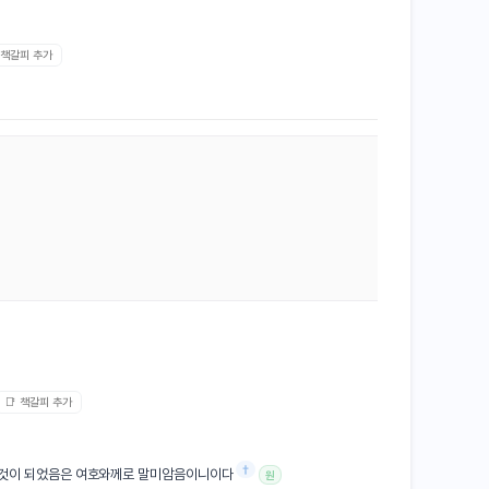
 책갈피 추가
📑 책갈피 추가
†
 것이 되었음은 여호와께로 말미암음이니이다
원