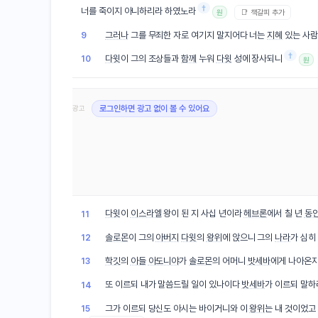
†
너를 죽이지 아니하리라 하였노라
📑 책갈피 추가
원
그러나
그를 무죄한 자로 여기지 말지어다 너는
지혜
있는 사람
9
†
다윗
이 그의 조상들과
함께
누워
다윗
성에 장사되니
10
원
광고
로그인하면 광고 없이 볼 수 있어요
다윗
이
이스라엘
왕이 된 지 사십 년이라
헤브론
에서 칠 년
동
11
솔로몬
이 그의
아버지
다윗
의
왕위
에 앉으니 그의
나라
가 심히
12
학깃
의
아들
아도니야
가
솔로몬
의 어머니
밧세바
에게 나아온
13
또 이르되 내가 말씀드릴 일이 있나이다
밧세바
가 이르되 말하
14
그가 이르되 당신도 아시는 바이거니와 이
왕위
는 내 것이었고
15