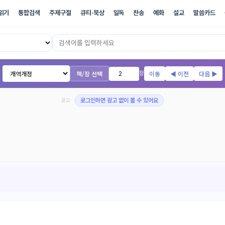
읽기
통합검색
주제구절
큐티·묵상
일독
찬송
예화
설교
말씀카드
17개 번역본 온라인 성경
책/장 선택
이동
◀ 이전
다음 ▶
장
광고
로그인하면 광고 없이 볼 수 있어요