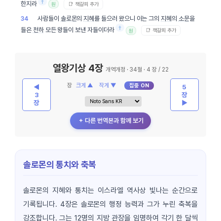
†
한지라
📑 책갈피 추가
원
사람들이
솔로몬
의
지혜
를 들으러 왔으니 이는 그의
지혜
의
소문
을
34
†
들은
천하
모든 왕들이 보낸 자들이더라
📑 책갈피 추가
원
열왕기상 4장
개역개정 · 34절 · 4 장 / 22
장
크게 ▲
작게 ▼
집중 ON
◀
5
3
장
장
▶
＋ 다른 번역본과 함께 보기
솔로몬의 통치와 축복
솔로몬의 지혜와 통치는 이스라엘 역사상 빛나는 순간으로
기록됩니다. 4장은 솔로몬의 행정 능력과 그가 누린 축복을
강조합니다. 그는 12명의 지방 관장을 임명하여 각기 한 달씩