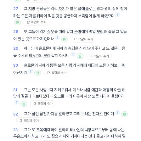
그
지방
관장들은 각각
자기
가 맡은 달에
솔로몬
왕과 왕의 상에 참여
27
†
하는 모든 자를 위하여 먹을 것을 공급하여 부족함이 없게 하였으며
📑 책갈피 추가
원
또 그들이 각기
직무
를 따라 말과
준마
에게 먹일
보리
와 꼴을 그 말들
28
†
이 있는 곳으로 가져왔더라
📑 책갈피 추가
원
하나님
이
솔로몬
에게
지혜
와
총명
을 심히 많이 주시고 또 넓은 마음
29
†
을 주시되
바닷가
의
모래
같이 하시니
📑 책갈피 추가
원
솔로몬
의
지혜
가 동쪽 모든
사람
의
지혜
와
애굽
의 모든
지혜
보다 뛰
30
†
어난지라
📑 책갈피 추가
원
그는 모든
사람
보다 지혜로워서 예스라
사람
에단
과
마홀
의
아들
헤
31
만
과
갈골
과 다르다보다 나으므로 그의 이름이
사방
모든
나라
에 들렸더라
†
📑 책갈피 추가
원
†
그가
잠언
삼천
가지
를 말하였고 그의
노래
는 천다섯 편이며
32
원
📑 책갈피 추가
그가 또
초목
에 대하여 말하되
레바논
의 백향목으로부터 담에 나는
33
우슬초
까지 하고 그가 또
짐승
과 새와 기어다니는 것과
물고기
에 대하여 말