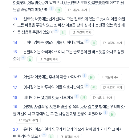
아힐룻
의
아들
바아나
가 맡았으니
벧스안
에서부터
아벨므홀라
에 이르고
욕
†
느암
바깥까지 미쳤으며
📑 책갈피 추가
원
길르앗
라못에는 벤게벨이니 그는
길르앗
에 있는
므낫세
의
아들
야일
13
의 모든 마을을 주관하였고 또
바산
아르곱
땅의
성벽
과
놋빗장
있는 육십
개
†
의
큰
성읍
을 주관하였으며
📑 책갈피 추가
원
†
마하나임에는
잇도
의
아들
아히나답이요
14
📑 책갈피 추가
원
납달리에는 아히마아스이니 그는
솔로몬
의 딸
바스맛
을
아내
로 삼았
15
†
으며
📑 책갈피 추가
원
†
아셀
과 아롯에는
후새
의
아들
바아나요
16
📑 책갈피 추가
원
†
잇사갈에는 바루아의
아들
여호사밧이요
17
📑 책갈피 추가
원
†
베냐민에는
엘라
의
아들
시므이요
18
📑 책갈피 추가
원
아모리
사람
의 왕
시혼
과
바산
왕 옥의
나라
길르앗
땅에는 우리의
아
19
†
들
게벨이니 그 땅에서는 그 한
사람
만
지방
관장
이 되었더라
원
📑 책갈피 추가
유다
와
이스라엘
의
인구
가
바닷가
의
모래
같이 많게 되매 먹고 마시
20
†
며 즐거워하였으며
📑 책갈피 추가
원