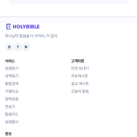
HOLYBIBLE
하나님의 말씀을 더 가까이, 더 깊이
B
f
▶
서비스
고객지원
성경읽기
의견 보내기
대역읽기
자유게시판
통합검색
설교 게시판
구절비교
오늘의 말씀
일독성경
찬송가
말씀카드
성경필사
정보