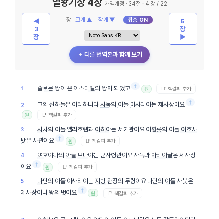
열왕기상 4장
개역개정 · 34절 · 4 장 / 22
장
크게 ▲
작게 ▼
집중 ON
◀
5
3
장
장
▶
＋ 다른 번역본과 함께 보기
†
솔로몬
왕이 온
이스라엘
의 왕이 되었고
1
📑 책갈피 추가
원
†
그의 신하들은 이러하니라
사독
의
아들
아사리아
는 제사장이요
2
📑 책갈피 추가
원
시사
의
아들
엘리호렙
과
아히야
는 서기관이요
아힐룻
의
아들
여호사
3
†
밧
은 사관이요
📑 책갈피 추가
원
여호야다
의
아들
브나야
는 군사령관이요
사독
과
아비아달
은 제사장
4
†
이요
📑 책갈피 추가
원
나단
의
아들
아사리아
는
지방
관장
의 두령이요
나단
의
아들
사붓
은
5
†
제사장이니 왕의 벗이요
📑 책갈피 추가
원