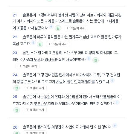
솔로몬
이 그 강에서부터
블레셋
사람
의 땅에 이르기까지와
애굽
지경
21
에 미치기까지의 모든
나라
를 다스리므로
솔로몬
이 사는
동안
에 그
나라
들
†
이
조공
을 바쳐 섬겼더라
📑 책갈피 추가
원
솔로몬
의
하루
의 음식물은 가는
밀가루
가 삼십 고르요 굵은
밀가루
가
22
†
육십 고르요
📑 책갈피 추가
원
살진 소가 열 마리요
초장
의 소가 스무 마리요 양이 백 마리이며 그
23
†
외에 수사슴과
노루
와
암사슴
과 살진 새들이었더라
원
📑 책갈피 추가
솔로몬
이 그 강 건너편을 딥사에서부터
가사
까지
모두
, 그 강 건너편
24
†
의 왕을
모두
다스리므로 그가
사방
에 둘린
민족
과
평화
를 누렸으니
📑 책갈피 추가
원
솔로몬
이 사는
동안
에
유다
와
이스라엘
이 단에서부터
브엘세바
에 이
25
†
르기까지 각기
포도나무
아래와 무화과나무 아래에서 평안히 살았더라
📑 책갈피 추가
원
†
솔로몬
의
병거
의 말
외양간
이 사만이요
마병
이 만 이천 명이며
26
📑 책갈피 추가
원