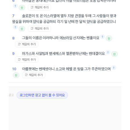
아히살
은 궁내대신이요
압다
의
아들
아도니람
은
노동
감독관이더라
6
†
📑 책갈피 추가
원
솔로몬
이 또 온
이스라엘
에 열두
지방
관장
을 두매 그 사람들이 왕과
7
왕실
을 위하여
양식
을 공급하되 각기 일 년에 한 달씩
양식
을 공급하였으니
†
📑 책갈피 추가
원
†
그들의 이름은 이러하니라
에브라임
산지에는 벤훌이요
8
원
📑 책갈피 추가
†
마가스
와 사알빔과
벧세메스
와 엘론벧하난에는 벤데겔이요
9
원
📑 책갈피 추가
†
아룹봇에는 벤헤셋이니
소고
와
헤벨
온 땅을 그가 주관하였으며
10
📑 책갈피 추가
원
광고
로그인하면 광고 없이 볼 수 있어요