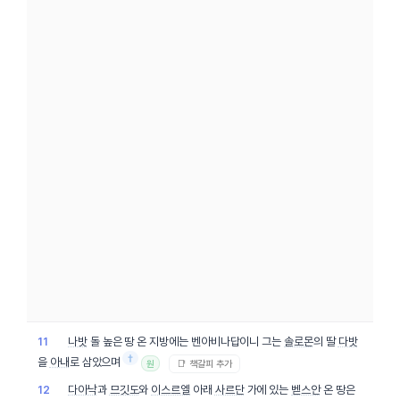
나밧
돌 높은 땅 온 지방에는 벤아비나답이니 그는
솔로몬
의 딸
다밧
11
†
을
아내
로 삼았으며
📑 책갈피 추가
원
다아낙
과
므깃도
와
이스르엘
아래
사르단
가에 있는
벧스안
온 땅은
12