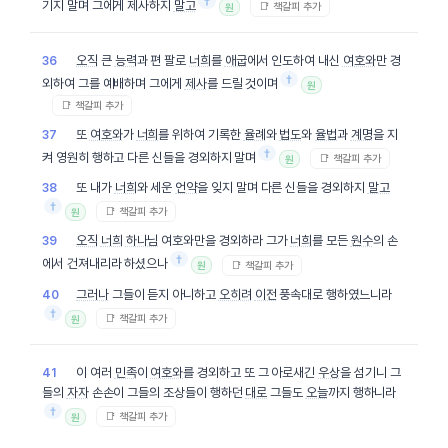
†
기지 말며 그에게 제사하지
말고
📑 책갈피 추가
원
오직
큰
능력
과 편 팔로
너희
를
애굽
에서 인도하여 내신
여호와
만 경
36
†
외하여 그를 예배하며 그에게
제사
를 드릴 것이며
원
📑 책갈피 추가
또
여호와
가
너희
를 위하여 기록한
율례
와
법도
와
율법
과
계명
을 지
37
†
켜 영원히 행하고 다른 신들을 경외하지 말며
📑 책갈피 추가
원
또 내가
너희
와 세운
언약
을 잊지 말며 다른 신들을 경외하지
말고
38
†
📑 책갈피 추가
원
오직
너희
하나님
여호와만을 경외하라 그가
너희
를 모든
원수
의 손
39
†
에서 건져내리라 하셨으나
📑 책갈피 추가
원
그러나
그들이 듣지 아니하고
오히려
이전
풍속대로 행하였느니라
40
†
📑 책갈피 추가
원
이 여러
민족
이
여호와
를 경외하고 또 그 아로새긴
우상
을 섬기니 그
41
들의
자자
손손이 그들의 조상들이 행하던
대로
그들도
오늘
까지 행하니라
†
📑 책갈피 추가
원