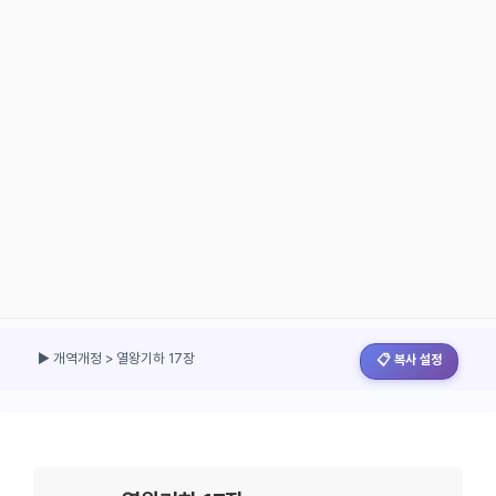
▶ 개역개정 > 열왕기하 17장
📋 복사 설정