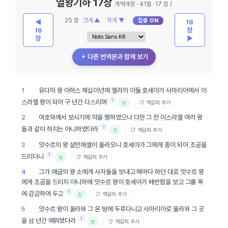
열왕기하 17장
개역개정 · 41절 · 17 장 /
25 장
크게 ▲
작게 ▼
집중 ON
◀
18
16
장
장
▶
＋ 다른 번역본과 함께 보기
유다
의 왕
아하스
제십이년에
엘라
의
아들
호세아
가
사마리아
에서
이
1
†
스라엘
왕이 되어 구 년간 다스리며
📑 책갈피 추가
원
여호와께서 보시기에 악을 행하였으나
다만
그 전
이스라엘
여러 왕
2
†
들과 같이
하지
는 아니하였더라
📑 책갈피 추가
원
앗수르
의 왕
살만에셀
이 올라오니
호세아
가 그에게
종이
되어
조공
을
3
†
드리더니
📑 책갈피 추가
원
그가
애굽
의 왕 소에게 사자들을 보내고 해마다 하던
대로
앗수르
왕
4
에게
조공
을 드리지 아니하매
앗수르
왕이
호세아
가 배반함을
보고
그를 옥
†
에 감금하여 두고
📑 책갈피 추가
원
앗수르
왕이 올라와 그 온 땅에 두루다니고
사마리아
로 올라와 그 곳
5
†
을 삼 년간 에워쌌더라
📑 책갈피 추가
원