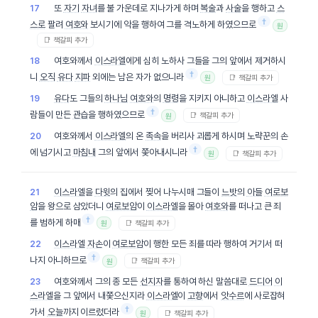
또
자기
자녀
를 불 가운데로 지나가게 하며
복술
과
사술
을 행하고
스
17
†
스로
팔려
여호와
보시기에 악을 행하여 그를 격노하게 하였으므로
원
📑 책갈피 추가
여호와께서
이스라엘
에게 심히 노하사 그들을 그의 앞에서 제거하시
18
†
니
오직
유다
지파
외에는 남은 자가 없으니라
📑 책갈피 추가
원
유다
도 그들의
하나님
여호와
의
명령
을 지키지 아니하고
이스라엘
사
19
†
람들이 만든
관습
을 행하였으므로
📑 책갈피 추가
원
여호와께서
이스라엘
의 온
족속
을 버리사 괴롭게 하시며 노략꾼의 손
20
†
에 넘기시고
마침내
그의 앞에서 쫓아내시니라
📑 책갈피 추가
원
이스라엘
을
다윗
의 집에서 찢어 나누시매 그들이
느밧
의
아들
여로보
21
암
을 왕으로 삼았더니
여로보암
이
이스라엘
을 몰아
여호와
를 떠나고 큰 죄
†
를 범하게 하매
📑 책갈피 추가
원
이스라엘
자손
이
여로보암
이 행한 모든 죄를 따라 행하여 거기서 떠
22
†
나지 아니하므로
📑 책갈피 추가
원
여호와께서 그의 종 모든
선지자
를 통하여 하신 말씀대로
드디어
이
23
스라엘
을 그 앞에서 내쫓으신지라
이스라엘
이
고향
에서
앗수르
에 사로잡혀
†
가서
오늘
까지 이르렀더라
📑 책갈피 추가
원