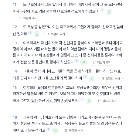
또
여호와
께서 그들 앞에서 물리치신
이방
사람
같이 그 곳 모든
산당
11
†
에서 분향하며 또 악을 행하여
여호와
를 격노하게 하였으며
원
📑 책갈피 추가
또
우상
을 섬겼으니 이는 여호와께서 그들에게 행하지 말라고 말씀하
12
†
신 일이라
📑 책갈피 추가
원
여호와께서 각
선지자
와 각
선견자
를 통하여
이스라엘
과
유다
에게 지
13
정하여 이르시기를
너희
는 돌이켜
너희
악한 길에서 떠나 나의
명령
과
율례
를 지키되 내가
너희
조상들에게
명령
하고 또 내 종
선지자
들을 통하여
너희
†
에게 전한 모든 율법대로 행하라 하셨으나
📑 책갈피 추가
원
그들이 듣지 아니하고 그들의 목을 곧게 하기를 그들의
하나님
여호
14
†
와
를 믿지 아니하던 그들 조상들의 목 같이 하여
📑 책갈피 추가
원
여호와
의
율례
와
여호와
께서 그들의 조상들과
더불어
세우신
언약
과
15
경계하신
말씀
을 버리고 허무한 것을 뒤따라 허망하며 또
여호와
께서 명령
†
하사 따르지
말라
하신
사방
이방
사람
을 따라
📑 책갈피 추가
원
그들의
하나님
여호와
의 모든
명령
을 버리고 자기들을 위하여 두
송
16
아지
형상
을 부어 만들고 또 아세라
목상
을 만들고
하늘
의
일월
성신
을 경배
†
하며 또
바알
을 섬기고
📑 책갈피 추가
원