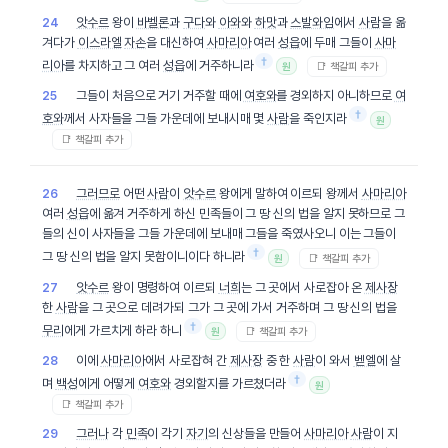
앗수르
왕이
바벨론
과
구다
와
아와
와
하맛
과
스발와임
에서
사람
을 옮
24
겨다가
이스라엘
자손
을 대신하여
사마리아
여러
성읍
에 두매 그들이
사마
†
리아
를 차지하고 그 여러
성읍
에 거주하니라
📑 책갈피 추가
원
그들이 처음으로 거기 거주할 때에
여호와
를 경외하지 아니하므로
여
25
†
호와
께서 사자들을 그들 가운데에 보내시매 몇
사람
을 죽인지라
원
📑 책갈피 추가
그러므로
어떤
사람
이
앗수르
왕에게 말하여 이르되 왕께서
사마리아
26
여러
성읍
에 옮겨 거주하게 하신 민족들이 그 땅 신의 법을 알지 못하므로 그
들의 신이 사자들을 그들 가운데에 보내매 그들을 죽였사오니 이는 그들이
†
그 땅 신의 법을 알지 못함이니이다 하니라
📑 책갈피 추가
원
앗수르
왕이 명령하여 이르되
너희
는 그 곳에서 사로잡아 온
제사장
27
한
사람
을 그 곳으로 데려가되 그가 그 곳에 가서 거주하며 그 땅 신의 법을
†
무리
에게 가르치게 하라 하니
📑 책갈피 추가
원
이에
사마리아
에서 사로잡혀 간
제사장
중 한
사람
이 와서
벧엘
에 살
28
†
며
백성
에게 어떻게
여호와
경외할지를 가르쳤더라
원
📑 책갈피 추가
그러나
각
민족
이 각기
자기
의 신상들을 만들어
사마리아
사람
이 지
29