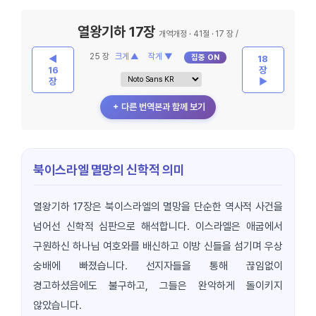
열왕기하 17장
개역개정 · 41절 · 17 장 /
25 장
크게 ▲
작게 ▼
집중 ON
◀
18
16
장
장
▶
＋ 다른 번역본과 함께 보기
북이스라엘 멸망의 신학적 의미
열왕기하 17장은 북이스라엘의 멸망을 단순한 역사적 사건을
넘어선 신학적 심판으로 해석합니다. 이스라엘은 애굽에서
구원하신 하나님 여호와를 배신하고 이방 신들을 섬기며 우상
숭배에 빠졌습니다. 선지자들을 통해 끊임없이
경고하셨음에도 불구하고, 그들은 완악하게 돌이키지
않았습니다.