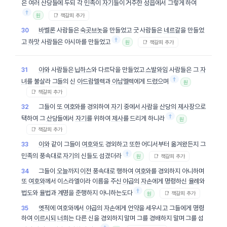
은 여러 산당들에 두되 각
민족
이
자기
들이 거주한
성읍
에서 그렇게 하여
†
📑 책갈피 추가
원
바벨론
사람들은
숙곳브놋
을 만들었고 굿 사람들은
네르갈
을 만들었
30
†
고
하맛
사람들은 아시마를 만들었고
📑 책갈피 추가
원
아와
사람들은
닙하스
와 다르닥을 만들었고
스발와임
사람들은 그
자
31
†
녀
를 불살라 그들의 신
아드람멜렉
과
아남멜렉
에게 드렸으며
원
📑 책갈피 추가
그들이 또
여호와
를 경외하여
자기
중에서
사람
을
산당
의
제사장
으로
32
†
택하여 그
산당
들에서
자기
를 위하여
제사
를 드리게 하니라
원
📑 책갈피 추가
이와
같이 그들이
여호와
도 경외하고 또한 어디서부터 옮겨왔든지 그
33
†
민족
의 풍속대로
자기
의 신들도 섬겼더라
📑 책갈피 추가
원
그들이
오늘
까지
이전
풍속대로 행하여
여호와
를 경외하지 아니하며
34
또
여호와
께서 이스라엘이라 이름을 주신
야곱
의
자손
에게 명령하신
율례
와
†
법도
와
율법
과
계명
을 준행하지 아니하는도다
📑 책갈피 추가
원
옛적
에 여호와께서
야곱
의
자손
에게
언약
을 세우시고 그들에게 명령
35
하여
이르시되
너희
는 다른 신을 경외하지 말며 그를 경배하지 말며 그를 섬