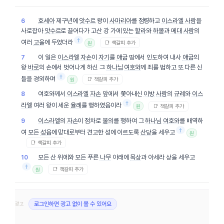
호세아
제구년에
앗수르
왕이
사마리아
를 점령하고
이스라엘
사람
을
6
사로잡아
앗수르
로 끌어다가 고산 강 가에 있는
할라
와
하볼
과
메대
사람
의
†
여러
고을
에 두었더라
📑 책갈피 추가
원
이 일은
이스라엘
자손
이
자기
를
애굽
땅에서 인도하여 내사
애굽
의
7
왕
바로
의 손에서 벗어나게 하신 그
하나님
여호와
께 죄를 범하고 또 다른 신
†
들을 경외하며
📑 책갈피 추가
원
여호와께서
이스라엘
자손
앞에서 쫓아내신
이방
사람
의
규례
와
이스
8
†
라엘
여러 왕이 세운
율례
를 행하였음이라
📑 책갈피 추가
원
이스라엘
의
자손
이 점차로
불의
를 행하여 그
하나님
여호와
를 배역하
9
†
여 모든
성읍
에 망대로부터 견고한 성에 이르도록
산당
을 세우고
원
📑 책갈피 추가
모든 산 위에와 모든 푸른
나무
아래에
목상
과 아세라 상을 세우고
10
†
📑 책갈피 추가
원
광고
로그인하면 광고 없이 볼 수 있어요