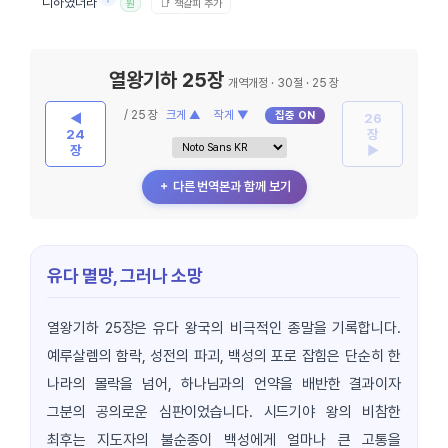
니하였더라
📑 책갈피 추가
원
열왕기하 25장
개역개정 · 30절 · 25 장
/ 25 장
크게 ▲
작게 ▼
집중 ON
◀
26
24
장
장
▶
＋ 다른 번역본과 함께 보기
유다 멸망, 그러나 소망
열왕기하 25장은 유다 왕국의 비극적인 종말을 기록합니다.
예루살렘의 함락, 성전의 파괴, 백성의 포로 잡힘은 단순히 한
나라의 몰락을 넘어, 하나님과의 언약을 배반한 결과이자
그분의 공의로운 심판이었습니다. 시드기야 왕의 비참한
최후는 지도자의 불순종이 백성에게 얼마나 큰 고통을