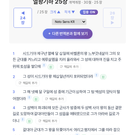
열왕기하 25장
개역개정 · 30절 · 25 장
/ 25 장
크게 ▲
작게 ▼
집중 ON
◀
26
24
장
장
▶
＋ 다른 번역본과 함께 보기
시드기야
제구년 열째 달 십일에
바벨론
의 왕
느부갓네살
이 그의 모
1
든
군대
를 거느리고
예루살렘
을 치러 올라와서 그 성에 대하여 진을 치고
주
†
위
에
토성
을 쌓으매
📑 책갈피 추가
원
†
그 성이
시드기야
왕 제십일년까지 포위되었더라
2
원
📑 책갈피 추가
그 해 넷째 달 구일에 성 중에
기근
이 심하여 그 땅
백성
의
양식
이 떨
3
†
어졌더라
📑 책갈피 추가
원
그
성벽
이 파괴되매 모든
군사
가 밤중에 두
성벽
사이
왕의
동산
곁문
4
길로
도망하여 갈대아인들이 그
성읍
을 에워쌌으므로 그가
아라바
길로
가
†
더니
📑 책갈피 추가
원
갈대아
군대
가 그 왕을 뒤쫓아가서
여리고
평지
에서 그를 따라 잡으
5