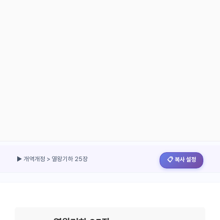
▶ 개역개정 > 열왕기하 25장
📋 복사 설정