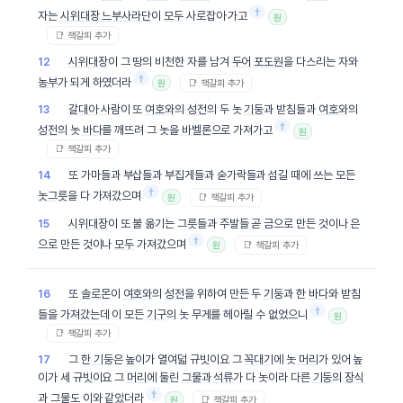
†
자는
시위대장
느부사라단
이
모두
사로잡아 가고
원
📑 책갈피 추가
시위대장
이 그 땅의 비천한 자를 남겨
두어
포도원
을 다스리는 자와
12
†
농부
가 되게 하였더라
📑 책갈피 추가
원
갈대아
사람
이 또
여호와
의
성전
의 두 놋
기둥
과 받침들과
여호와
의
13
†
성전
의 놋
바다
를 깨뜨려 그 놋을
바벨론
으로 가져가고
원
📑 책갈피 추가
또 가마들과 부삽들과 부집게들과 숟가락들과 섬길 때에 쓰는 모든
14
†
놋그릇
을 다 가져갔으며
📑 책갈피 추가
원
시위대장
이 또 불 옮기는 그릇들과 주발들 곧 금으로 만든 것이나 은
15
†
으로 만든 것이나
모두
가져갔으며
📑 책갈피 추가
원
또
솔로몬
이
여호와
의
성전
을 위하여 만든 두
기둥
과 한
바다
와 받침
16
†
들을 가져갔는데 이 모든
기구
의 놋 무게를 헤아릴 수 없었으니
원
📑 책갈피 추가
그 한
기둥
은 높이가 열여덟 규빗이요 그
꼭대기
에 놋
머리
가 있어 높
17
이가 세 규빗이요 그
머리
에 둘린
그물
과
석류
가 다 놋이라 다른
기둥
의
장식
†
과
그물
도
이와
같았더라
📑 책갈피 추가
원