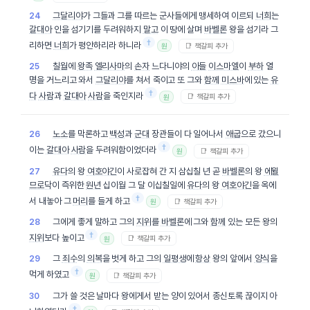
그달리야
가 그들과 그를 따르는 군사들에게 맹세하여 이르되
너희
는
24
갈대아
인을 섬기기를 두려워하지
말고
이 땅에 살며
바벨론
왕을 섬기라 그
†
리하면
너희
가 평안하리라 하니라
📑 책갈피 추가
원
칠월
에
왕족
엘리사마
의
손자
느다니야의
아들
이스마엘
이
부하
열
25
명을 거느리고 와서
그달리야
를 쳐서 죽이고 또 그와
함께
미스바
에 있는
유
†
다
사람
과
갈대아
사람
을 죽인지라
📑 책갈피 추가
원
노소
를 막론하고
백성
과
군대
장관들이 다 일어나서
애굽
으로 갔으니
26
†
이는
갈대아
사람
을 두려워함이었더라
📑 책갈피 추가
원
유다
의 왕
여호야긴
이 사로잡혀 간 지 삼십칠 년 곧
바벨론
의 왕
에윌
27
므로닥
이 즉위한
원년
십이월 그 달 이십칠일에
유다
의 왕
여호야긴
을 옥에
†
서 내놓아 그
머리
를 들게 하고
📑 책갈피 추가
원
그에게 좋게 말하고 그의
지위
를
바벨론
에 그와
함께
있는 모든 왕의
28
†
지위
보다 높이고
📑 책갈피 추가
원
그
죄수
의
의복
을 벗게 하고 그의
일평생
에
항상
왕의 앞에서
양식
을
29
†
먹게 하였고
📑 책갈피 추가
원
그가 쓸 것은 날마다 왕에게서 받는 양이 있어서 종신토록 끊이지 아
30
†