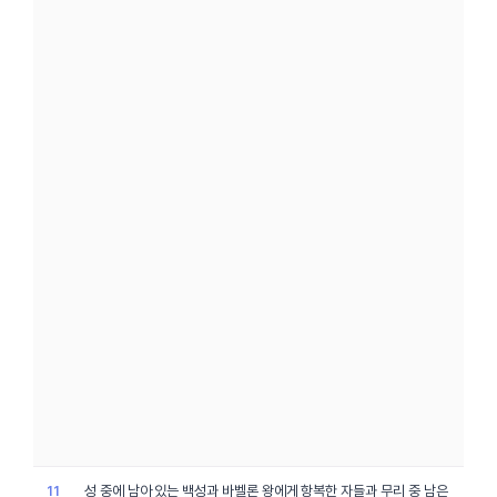
성 중에
남아
있는
백성
과
바벨론
왕에게 항복한 자들과
무리
중 남은
11