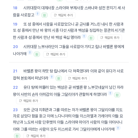
시위대장
이
대제사장
스라야
와
부제사장
스바냐
와
성전
문지기 세
사
18
†
람
을 사로잡고
📑 책갈피 추가
원
또 성 중에서
사람
을 사로잡았으니 곧
군사
를 거느린
내시
한
사람
과
19
또 성 중에서 만난 바 왕의
시종
다섯
사람
과
백성
을 징집하는
장관
의
서기관
†
한
사람
과 성 중에서 만난 바
백성
육십 명이라
📑 책갈피 추가
원
시위대장
느부사라단
이 그들을 사로잡아 가지고
립나
바벨론
왕에게
20
†
나아가매
📑 책갈피 추가
원
바벨론
왕이
하맛
땅
립나
에서 다 쳐죽였더라
이와
같이
유다
가 사로
21
†
잡혀
본토
에서 떠났더라
📑 책갈피 추가
원
유다
땅에 머물러 있는
백성
은 곧
바벨론
왕
느부갓네살
이 남긴 자라
22
†
왕이
사반
의
손자
아히감
의
아들
그달리야
가 관할하게 하였더라
원
📑 책갈피 추가
모든
군대
지휘관과 그를 따르는 자가
바벨론
왕이
그달리야
를
지도
23
자
로 삼았다 함을 듣고 이에 느다니야의
아들
이스마엘
과
가레아
의
아들
요
하난
과
느도바
사람
단후멧
의
아들
스라야
와
마아가
사람
의
아들
야아사니
†
야
와 그를 따르는
사람
이
모두
미스바
로 가서
그달리야
에게 나아가매
📑 책갈피 추가
원