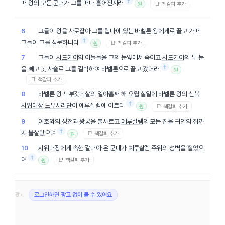
†
매 왕의 모든
군대
가 그를 떠나 흩어진지라
📑 책갈피 추가
원
그들이 왕을 사로잡아 그를
립나
에 있는
바벨론
왕에게로 끌고 가매
6
†
그들이 그를 심문하니라
📑 책갈피 추가
원
그들이
시드기야
의 아들들을 그의 눈앞에서 죽이고
시드기야
의 두 눈
7
†
을 빼고 놋
사슬
로 그를 결박하여
바벨론
으로 끌고 갔더라
원
📑 책갈피 추가
바벨론
왕
느부갓네살
의 열아홉째 해
오월
칠일에
바벨론
왕의
신복
8
†
시위대장
느부사라단
이
예루살렘
에 이르러
📑 책갈피 추가
원
여호와
의
성전
과
왕궁
을 불사르고
예루살렘
의 모든 집을
귀인
의 집까
9
†
지 불살랐으며
📑 책갈피 추가
원
시위대장
에게 속한
갈대아
온
군대
가
예루살렘
주위
의
성벽
을 헐었으
10
†
며
📑 책갈피 추가
원
광고
로그인하면 광고 없이 볼 수 있어요