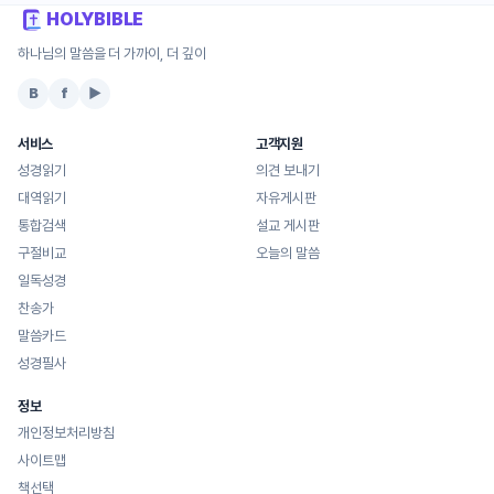
HOLYBIBLE
하나님의 말씀을 더 가까이, 더 깊이
B
f
▶
서비스
고객지원
성경읽기
의견 보내기
대역읽기
자유게시판
통합검색
설교 게시판
구절비교
오늘의 말씀
일독성경
찬송가
말씀카드
성경필사
정보
개인정보처리방침
사이트맵
책선택