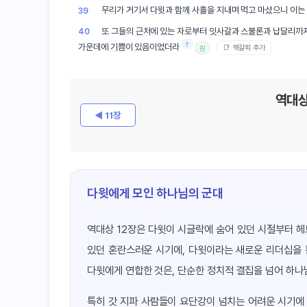
무리
가 거기서
다윗
과
함께
사흘
을 지내며 먹고 마셨으니 이는
39
또 그들의
근처
에 있는 자로부터
잇사갈
과
스불론
과 납달리까
40
†
가운데에
기쁨
이 있음이었더라
📑 책갈피 추가
원
역대상
◀ 11장
다윗에게 모인 하나님의 군대
역대상 12장은 다윗이 시글락에 숨어 있던 시절부터 
있던 혼란스러운 시기에, 다윗이라는 새로운 리더십을 
다윗에게 연합한 것은, 단순한 정치적 결집을 넘어 하나
특히 갓 지파 사람들이 요단강이 넘치는 어려운 시기에