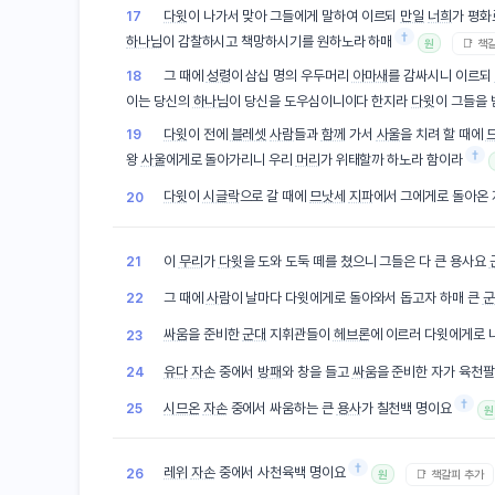
다윗
이 나가서 맞아 그들에게 말하여 이르되
만일
너희
가 평화
17
†
하나님
이 감찰하시고 책망하시기를 원하노라 하매
📑 책
원
그 때에
성령
이 삼십 명의 우두머리
아마새
를 감싸시니 이르되
18
이는 당신의
하나님
이 당신을 도우심이니이다 한지라
다윗
이 그들을
다윗
이 전에
블레셋
사람
들과
함께
가서
사울
을 치려 할 때에
19
†
왕
사울
에게로 돌아가리니 우리
머리
가 위태할까 하노라 함이라
다윗
이
시글락
으로 갈 때에
므낫세
지파
에서 그에게로 돌아온
20
이
무리
가
다윗
을 도와 도둑 떼를 쳤으니 그들은 다 큰 용사요
21
그 때에
사람
이 날마다 다윗에게로 돌아와서 돕고자 하매 큰
군
22
싸움
을 준비한
군대
지휘관들이
헤브론
에 이르러 다윗에게로
23
유다
자손
중에서
방패
와 창을 들고
싸움
을 준비한 자가 육천
24
†
시므온
자손
중에서 싸움하는 큰
용사
가 칠천백 명이요
25
원
†
레위
자손
중에서 사천육백 명이요
26
📑 책갈피 추가
원