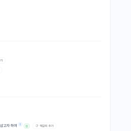
추가
†
 삼고자 하여
📑 책갈피 추가
원