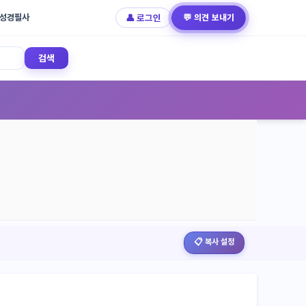
성경필사
👤 로그인
💬 의견 보내기
검색
📋 복사 설정