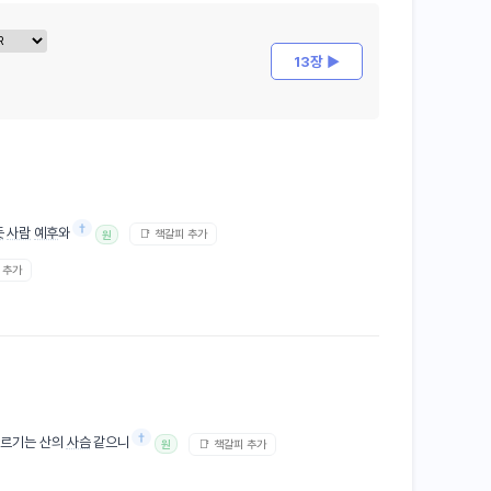
13장 ▶
†
돗
사람
예후
와
📑 책갈피 추가
원
 추가
†
빠르기는 산의
사슴
같으니
📑 책갈피 추가
원