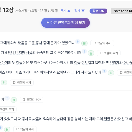
 12장
개역개정 · 40절 · 12 장 / 29 장
크게 ▲
작게 ▼
집중 ON
＋ 다른 번역본과 함께 보기
†
 그에게 와서
싸움
을 도운
용사
중에 든 자가 있었으니
📑 책갈피 추가
원
†
는 자요
베냐민
지파
사울
의 동족인데 그 이름은 이러하니라
📑 책갈피 추가
원
스마아
의 두
아들
이요 또 아스마웻（아스마웨ㅅ）의
아들
여시엘
과 벨렛과 또
브라가
와
아나
†
 이스마야이며 또
예레미야
와
야하시엘
과
요하난
과
그데라
사람
요사밧
과
📑 책갈피
원
📑 책갈피 추가
원
†
이며
📑 책갈피 추가
원
 책갈피 추가
자가 있었으니 다 용사요
싸움
에 익숙하여
방패
와 창을 능히 쓰는 자라 그의
얼굴
은
사자
같고 
†
📑 책갈피 추가
원