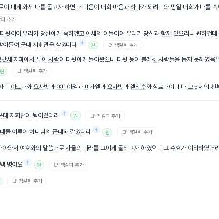
로이 내게 와서 나를 돕고자 하면 내 마음이
너희
마음과
하나
가 되려니와
만일
너희
가 나를 속
갈피 추가
다윗
이여 우리가 당신에게 속하겠고
이새
의 아들이여 우리가 당신과
함께
있으리니
원하건대
†
 받아들여
군대
지휘관을 삼았더라
📑 책갈피 추가
원
므낫세
지파
에서
두어
사람
이
다윗
에게 돌아왔으나
다윗
등이
블레셋
사람
들을 돕지 못하였음
📑 책갈피 추가
원
 자는
아드나
와
요사밧
과
여디아엘
과
미가엘
과
요사밧
과
엘리후
와 실르대이니 다
므낫세
의 천
†
군대
지휘관이 됨이었더라
📑 책갈피 추가
원
†
대
를 이루어
하나님
의
군대
와 같았더라
📑 책갈피 추가
원
 나아와서
여호와
의 말씀대로
사울
의
나라
를 그에게 돌리고자 하였으니 그
수효
가 이러하였더
†
팔백 명이요
📑 책갈피 추가
원
📑 책갈피 추가