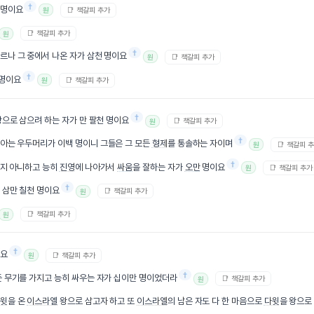
†
 명이요
📑 책갈피 추가
원
📑 책갈피 추가
원
†
따르나 그 중에서 나온 자가 삼천 명이요
📑 책갈피 추가
원
†
 명이요
📑 책갈피 추가
원
†
왕으로 삼으려 하는 자가 만 팔천 명이요
📑 책갈피 추가
원
†
 아는 우두머리가 이백 명이니 그들은 그 모든
형제
를 통솔하는 자이며
📑 책갈피 
원
†
품지 아니하고 능히
진영
에 나아가서
싸움
을 잘하는 자가
오만
명이요
📑 책갈피 추가
원
†
 삼만 칠천 명이요
📑 책갈피 추가
원
📑 책갈피 추가
원
†
이요
📑 책갈피 추가
원
†
 무기를 가지고 능히 싸우는 자가 십이만 명이었더라
📑 책갈피 추가
원
윗
을 온
이스라엘
왕으로 삼고자 하고 또
이스라엘
의 남은 자도 다 한 마음으로
다윗
을 왕으로