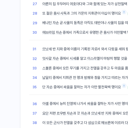
아론
의 집 우두머리
여호야다
와 그와
함께
있는 자가 삼천칠백
27
†
또 젊은
용사
사독
과 그의 가문의 지휘관이 이십이 명이요
28
베냐민
자손
곧
사울
의
동족
은 아직도
태반
이나
사울
의 집을 
29
에브라임
자손
중에서 가족으로서 유명한 큰
용사
가 이만팔백
30
므낫세
반
지파
중에 이름이 기록된 자로서 와서
다윗
을 세워 
31
잇사갈
자손
중에서
시세
를 알고
이스라엘
이 마땅히 행할 것을
32
스불론
중에서 모든 무기를 가지고 전열을 갖추고 두 마음을 
33
납달리
중에서 지휘관 천 명과
방패
와 창을 가지고 따르는 자가
34
†
단
자손
중에서
싸움
을 잘하는 자가 이만 팔천육백 명이요
35
아셀
중에서 능히
진영
에 나가서
싸움
을 잘하는 자가 사만 명
36
요단
저편
르우벤
자손
과 갓
자손
과
므낫세
반
지파
중에서 모든
37
이 모든
군사
가 전열을 갖추고 다
성심
으로
헤브론
에 이르러
다
38