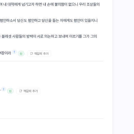
여 내
대적
에게 넘기고자 하면 내 손에 불의함이 없으니 우리 조상들의
평안
하소서 당신도
평안
하고 당신을 돕는 자에게도
평안
이 있을지니
은
블레셋
사람
들의
방백
이
서로
의논하고 보내며 이르기를 그가 그의
†
부장이라
📑 책갈피 추가
원
†
라
📑 책갈피 추가
원