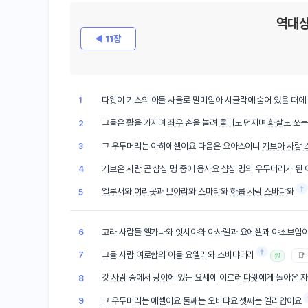
역대상
◀ 11장
다윗
이
기스
의
아들
사울
로 말미암아
시글락
에 숨어 있을 때에
1
그들은 활을 가지며
좌우
손을 놀려
물매
도 던지며
화살
도 쏘
2
그 우두머리는 아히에셀이요 다음은 요아스이니
기브아
사람
3
기브온
사람
곧 삼십 명 중에 용사요 삼십 명의 우두머리가 된
4
†
엘루새
와
여리못
과
브아랴
와
스마랴
와
하룹
사람
스바댜
와
5
고라
사람들
엘가나
와
잇시야
와
아사렐
과
요에셀
과 야소브암
6
†
그돌
사람
여로함
의
아들
요엘라
와 스바댜더라
7
📑
원
갓
사람
중에서
광야
에 있는 요새에 이르러
다윗
에게 돌아온 
8
그 우두머리는 에셀이요 둘째는 오바댜요 셋째는 엘리압이요
9