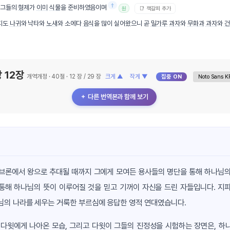
†
 그들의
형제
가
이미
식물
을 준비하였음이며
📑 책갈피 추가
원
지도
나귀
와 낙타와
노새
와 소에다
음식
을 많이 실어왔으니 곧
밀가루
과자
와
무화과
과자
와
건
 12장
개역개정 · 40절 · 12 장 / 29 장
크게 ▲
작게 ▼
집중 ON
＋ 다른 번역본과 함께 보기
헤브론에서 왕으로 추대될 때까지 그에게 모여든 용사들의 명단을 통해 하나님의
통해 하나님의 뜻이 이루어질 것을 믿고 기꺼이 자신을 드린 자들입니다. 지
님의 나라를 세우는 거룩한 부르심에 응답한 영적 연대였습니다.
 다윗에게 나아온 모습, 그리고 다윗이 그들의 진정성을 시험하는 장면은, 하