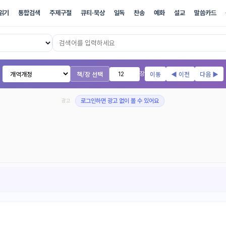
읽기
통합검색
주제구절
큐티·묵상
일독
찬송
예화
설교
말씀카드
17개 번역본 온라인 성경
책/장 선택
이동
◀ 이전
다음 ▶
장
광고
로그인하면 광고 없이 볼 수 있어요