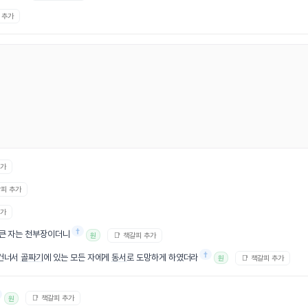
 추가
추가
갈피 추가
추가
†
 큰 자는 천부장이더니
📑 책갈피 추가
원
†
 건너서
골짜기
에 있는 모든 자에게
동서
로 도망하게 하였더라
📑 책갈피 추가
원
📑 책갈피 추가
원