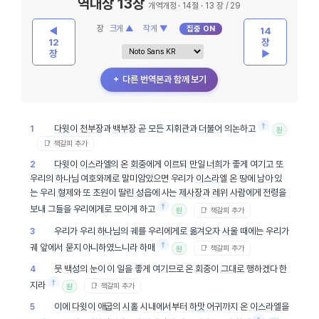
역대상 13장
개역개정 · 14절 · 13 장 / 29
장
크게 ▲
작게 ▼
집중 ON
◀
14
12
장
장
▶
＋ 다른 번역본과 함께 보기
†
다윗
이
천부장
과
백부장
곧 모든 지휘관과
더불어
의논하고
1
원
📑 책갈피 추가
다윗
이
이스라엘
의 온
회중
에게 이르되
만일
너희
가 좋게 여기고 또
2
우리의
하나님
여호와께로 말미암았으면 우리가
이스라엘
온 땅에
남아
있
는 우리
형제
와 또 초원이 딸린
성읍
에 사는
제사장
과
레위
사람
에게 전령을
†
보내 그들을 우리에게로 모이게 하고
📑 책갈피 추가
원
우리가 우리
하나님
의 궤를 우리에게로 옮겨오자
사울
때에는 우리가
3
†
궤 앞에서 묻지 아니하였느니라 하매
📑 책갈피 추가
원
뭇
백성
의 눈이 이 일을 좋게 여기므로 온
회중
이
그대로
행하겠다 한
4
†
지라
📑 책갈피 추가
원
이에
다윗
이
애굽
의
시홀
시내에서부터
하맛
어귀
까지 온
이스라엘
을
5