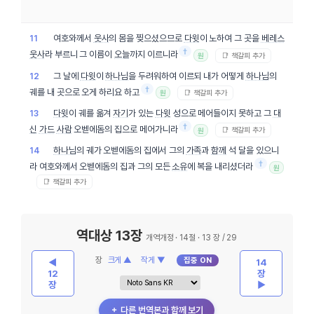
여호와께서
웃사
의 몸을 찢으셨으므로
다윗
이 노하여 그 곳을
베레스
11
†
웃사
라 부르니 그 이름이
오늘
까지 이르니라
📑 책갈피 추가
원
그 날에
다윗
이
하나님
을 두려워하여 이르되 내가 어떻게
하나님
의
12
†
궤를 내 곳으로 오게 하리요 하고
📑 책갈피 추가
원
다윗
이 궤를 옮겨
자기
가 있는
다윗
성으로 메어들이지 못하고 그
대
13
†
신
가드
사람
오벧에돔의 집으로 메어가니라
📑 책갈피 추가
원
하나님
의 궤가 오벧에돔의 집에서 그의
가족
과
함께
석 달을 있으니
14
†
라 여호와께서 오벧에돔의 집과 그의 모든
소유
에 복을 내리셨더라
원
📑 책갈피 추가
역대상 13장
개역개정 · 14절 · 13 장 / 29
장
크게 ▲
작게 ▼
집중 ON
◀
14
12
장
장
▶
＋ 다른 번역본과 함께 보기