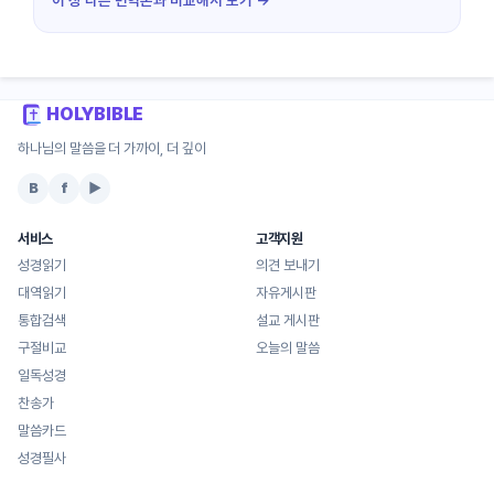
HOLYBIBLE
하나님의 말씀을 더 가까이, 더 깊이
B
f
▶
서비스
고객지원
성경읽기
의견 보내기
대역읽기
자유게시판
통합검색
설교 게시판
구절비교
오늘의 말씀
일독성경
찬송가
말씀카드
성경필사