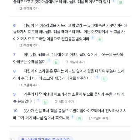
†
불러모으고 기럇여아림에서부터
하나님
의 궤를 메어오고자 할새
원
📑 책갈피 추가
다윗
이 온
이스라엘
을 거느리고
바알라
곧
유다
에 속한
기럇여아림
에
6
올라가서
여호와
하나님
의 궤를 메어오려 하니 이는
여호와
께서 두
그룹
사
†
이
에 계시므로 그러한 이름으로 일컬음을 받았더라
원
📑 책갈피 추가
하나님
의 궤를 새
수레
에 싣고
아비나답
의 집에서 나오는데
웃사
와
7
†
아히오
는
수레
를 몰며
📑 책갈피 추가
원
다윗
과
이스라엘
온
무리
는
하나님
앞에서 힘을 다하여 뛰놀며 노래
8
†
하며
수금
과
비파
와
소고
와
제금
과
나팔
로 연주하니라
원
📑 책갈피 추가
기돈
의
타작
마당
에 이르러서는 소들이 뛰므로
웃사
가 손을 펴서 궤
9
†
를 붙들었더니
📑 책갈피 추가
원
웃사
가 손을 펴서 궤를 붙듦으로 말미암아 여호와께서 진노하사 치시
10
†
매 그가 거기
하나님
앞에서 죽으니라
📑 책갈피 추가
원
광고