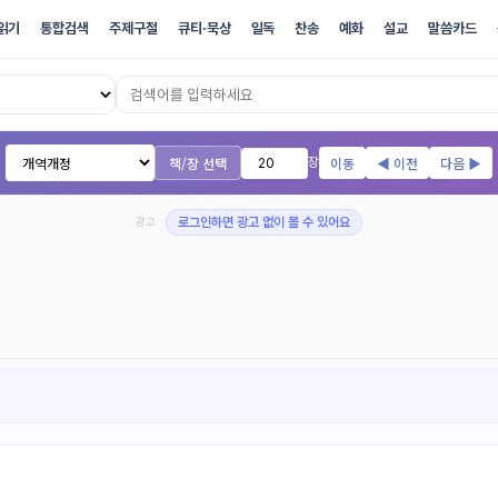
읽기
통합검색
주제구절
큐티·묵상
일독
찬송
예화
설교
말씀카드
17개 번역본 온라인 성경
책/장 선택
이동
◀ 이전
다음 ▶
장
광고
로그인하면 광고 없이 볼 수 있어요