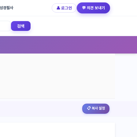
성경필사
👤 로그인
💬 의견 보내기
검색
📋 복사 설정