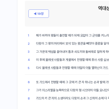
역대상
◀ 19장
해가 바뀌어 왕들이 출전할 때가 되매
요압
이 그
군대
를 거느
1
다윗
이 그 왕의
머리
에서
보석
있는
왕관
을 빼앗아
중량
을 달아
2
그 가운데
백성
을 끌어내어 톱과 쇠도끼와 돌써래로 일하게 
3
이 후에
블레셋
사람
들과
게셀
에서 전쟁할 때에
후사
사람
십브
4
다시
블레셋
사람
들과 전쟁할 때에
야일
의
아들
엘하난
이
가드
5
또
가드
에서 전쟁할 때에 그 곳에 키 큰 자
하나
는 손과 발에
가
6
그가
이스라엘
을 능욕하므로
다윗
의 형
시므아
의
아들
요나단
7
가드
의 키 큰
자의
소생이라도
다윗
의 손과 그
신하
의 손에 다
8