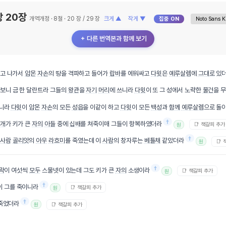
 20장
개역개정 · 8절 · 20 장 / 29 장
크게 ▲
작게 ▼
집중 ON
＋ 다른 번역본과 함께 보기
리고 나가서
암몬
자손
의 땅을 격파하고 들어가
랍바
를 에워싸고
다윗
은
예루살렘
에
그대로
있
보니 금 한 달란트라 그들의
왕관
을
자기
머리
에 쓰니라
다윗
이 또 그 성에서 노략한
물건
을 
하니라
다윗
이
암몬
자손
의 모든
성읍
을 이같이 하고
다윗
이 모든
백성
과
함께
예루살렘
으로 돌
†
개
가 키가 큰
자의
아들
중에
십배
를 쳐죽이매 그들이 항복하였더라
📑 책갈피 추가
원
†
사람
골리앗
의
아우
라흐미
를 죽였는데 이
사람
의 창자루는
베틀채
같았더라
📑
원
†
락
이 여섯씩
모두
스물넷이 있는데 그도 키가 큰
자의
소생이라
📑 책갈피 추가
원
†
이 그를 죽이니라
📑 책갈피 추가
원
†
 죽었더라
📑 책갈피 추가
원