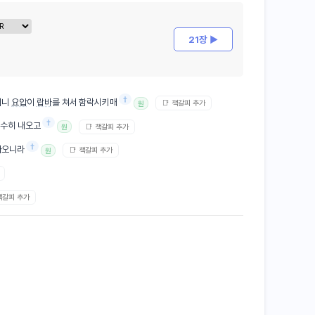
21장 ▶
†
더니
요압
이
랍바
를 쳐서 함락시키매
📑 책갈피 추가
원
†
무수히 내오고
📑 책갈피 추가
원
†
아오니라
📑 책갈피 추가
원
 책갈피 추가