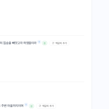
†
의
짐승
을 빼앗고자 하였음이라
📑 책갈피 추가
원
†
그 주변 마을까지이며
📑 책갈피 추가
원