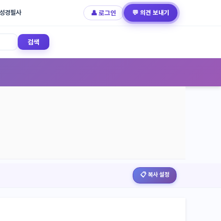
성경필사
👤 로그인
💬 의견 보내기
검색
📋 복사 설정