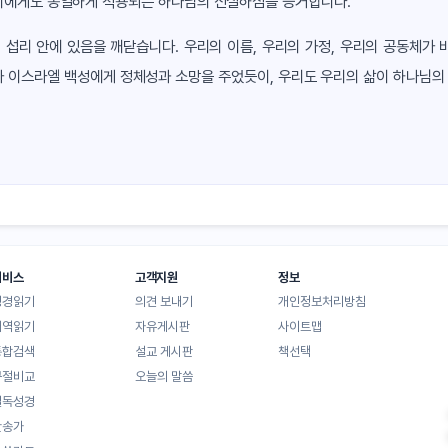
리에게도 동일하게 적용되는 하나님의 신실하심을 증거합니다.
 섭리 안에 있음을 깨닫습니다. 우리의 이름, 우리의 가정, 우리의 공동체가
 이스라엘 백성에게 정체성과 소망을 주었듯이, 우리도 우리의 삶이 하나님의 
서비스
고객지원
정보
성경읽기
의견 보내기
개인정보처리방침
대역읽기
자유게시판
사이트맵
통합검색
설교 게시판
책선택
구절비교
오늘의 말씀
일독성경
찬송가