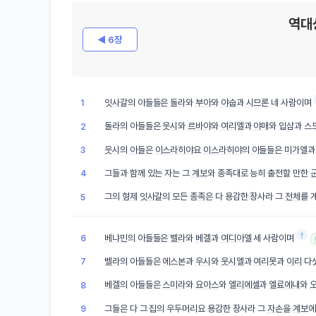
역대
◀ 6장
잇사갈
의 아들들은
돌라
와
부아
와
야숩
과
시므론
네 사람이며
1
돌라
의 아들들은
웃시
와
르바야
와
여리엘
과
야매
와
입삼
과 스
2
웃시
의
아들
은
이스라히야
요
이스라히야
의
아들
들은
미가엘
3
그들과
함께
있는 자는 그
계보
와 종족대로 능히 출전할 만한
4
그의
형제
잇사갈
의 모든
종족
은 다 용감한 장사라 그
전체
를 
5
†
베냐민
의 아들들은
벨라
와
베겔
과
여디아엘
세 사람이며
6
벨라
의 아들들은
에스본
과
우시
와
웃시엘
과
여리못
과
이리
다섯
7
베겔
의 아들들은
스미라
와
요아스
와
엘리에셀
과
엘료에내
와
8
그들은 다 그 집의 우두머리요 용감한 장사라 그
자손
을
계보
에
9