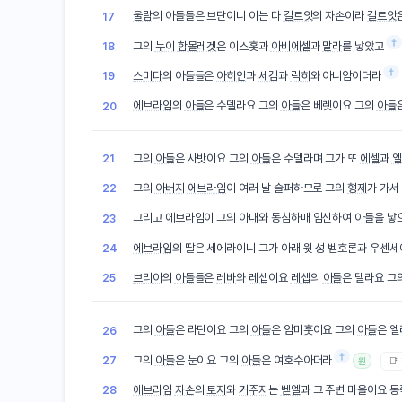
울람
의 아들들은 브단이니 이는 다
길르앗
의 자손이라
길르앗
17
†
그의
누이
함몰레겟
은 이스홋과
아비에셀
과
말라
를 낳았고
18
†
스미다
의 아들들은
아히안
과
세겜
과
릭히
와 아니암이더라
19
에브라임
의
아들
은 수델라요 그의
아들
은 베렛이요 그의
아들
20
그의
아들
은 사밧이요 그의
아들
은 수델라며 그가 또
에셀
과
엘
21
그의
아버지
에브라임
이 여러 날 슬퍼하므로 그의
형제
가 가서
22
그리고
에브라임
이 그의
아내
와 동침하매 임신하여
아들
을 낳
23
에브라임
의 딸은 세에라이니 그가 아래 윗 성 벧호론과 우센
24
브리아
의
아들
들은
레바
와
레셉
이요
레셉
의
아들
은 델라요 그
25
그의
아들
은 라단이요 그의
아들
은 암미훗이요 그의
아들
은 
26
†
그의
아들
은 눈이요 그의
아들
은 여호수아더라
27
📑
원
에브라임
자손
의
토지
와
거주지
는
벧엘
과 그 주변 마을이요 
28