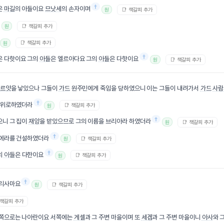
†
은
마길
의 아들이요
므낫세
의 손자이며
📑 책갈피 추가
원
📑 책갈피 추가
원
📑 책갈피 추가
원
†
은 다핫이요 그의
아들
은 엘르아다요 그의
아들
은 다핫이요
📑 책갈피 추가
원
르앗
을 낳았으나 그들이
가드
원주민에게 죽임을 당하였으니 이는 그들이 내려가서
가드
사람
†
 위로하였더라
📑 책갈피 추가
원
†
으니 그 집이
재앙
을 받았으므로 그의 이름을 브리아라 하였더라
📑 책갈피 추가
원
†
세에라를 건설하였더라
📑 책갈피 추가
원
†
의
아들
은 다한이요
📑 책갈피 추가
원
†
엘리사마요
📑 책갈피 추가
원
 책갈피 추가
동쪽으로는 나아란이요 서쪽에는
게셀
과 그 주변 마을이며 또
세겜
과 그 주변 마을이니
아사
와 