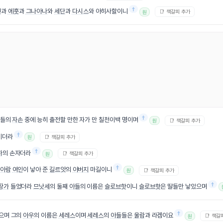
†
민
과
에훗
과
그나아나
와
세단
과
다시스
와 아히사할이니
📑 책갈피 추가
원
†
그들의
자손
중에 능히 출전할 만한 자가 만 칠천이백 명이며
📑 책갈피 추가
원
†
이더라
📑 책갈피 추가
원
†
하
의 손자더라
📑 책갈피 추가
원
†
아람
여인
이 낳아 준
길르앗
의
아버지
마길이니
📑 책갈피 추가
원
†
장가
들었더라
므낫세
의 둘째
아들
의 이름은
슬로브핫
이니
슬로브핫
은 딸들만 낳았으며
†
였으며 그의
아우
의 이름은
세레스
이며
세레스
의
아들
들은
울람
과 라겜이요
📑 책갈
원