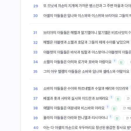
또
므낫세
자손
의
지계
에 가까운
벧스안
과 그 주변 마을과
다아
29
아셀
의 아들들은
임나
와
이스와
와
이스위
와 브리아요 그들의
30
브리아
의 아들들은
헤벨
과
말기엘
이니
말기엘
은
비르사잇
의 
31
헤벨
은
야블렛
과
소멜
과
호담
과 그들의
매제
수아
를 낳았으며
32
야블렛
의
아들
들은
바삭
과
빔할
과 아스왓이니
야블렛
의
아들
33
†
소멜
의 아들들은
아히
와
로가
와
호바
와 아람이요
34
원
그의
아우
헬렘
의 아들들은
소바
와
임나
와
셀레스
와 아말이요
35
소바
의 아들들은
수아
와
하르네벨
과
수알
과
베리
와
이므라
와
36
†
베셀
과 홋과
사마
와
실사
와
이드란
과 브에라요
37
📑
원
†
예델
의 아들들은
여분네
와
비스바
와 아라요
38
📑 책
원
†
울라
의 아들들은
아라
와
한니엘
과 리시아이니
39
📑
원
이는 다
아셀
의
자손
으로 우두머리요 정선된 용감한 장사요
방
40