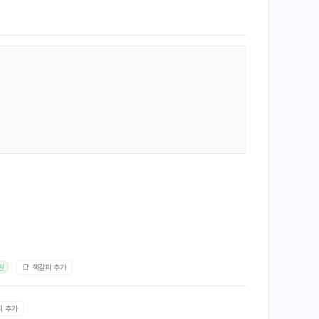
📑 책갈피 추가
원
피 추가