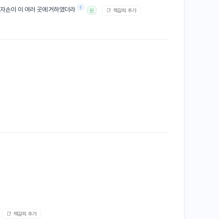
†
의
자손
이 이 여러 곳에 거하였더라
📑 책갈피 추가
원
📑 책갈피 추가