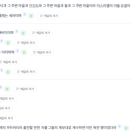
낙
과 그 주변 마을과
므깃도
와 그 주변 마을과 돌과 그 주변 마을이라
이스라엘
의
아들
요셉
†
매제
는 세라이며
📑 책갈피 추가
원
†
아버지이며
📑 책갈피 추가
원
†
📑 책갈피 추가
원
†
은 이러하며
📑 책갈피 추가
원
📑 책갈피 추가
†
📑 책갈피 추가
원
†
📑 책갈피 추가
원
 책갈피 추가
갈피 추가
 책갈피 추가
†
백
의 우두머리라 출전할 만한 자를 그들의 계보대로 계수하면 이만 육천 명이었더라
원