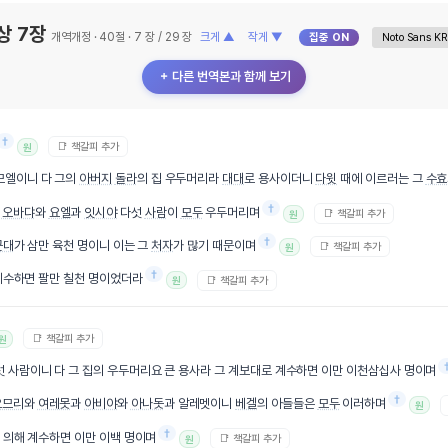
상 7장
개역개정 · 40절 · 7 장 / 29 장
크게 ▲
작게 ▼
집중 ON
＋ 다른 번역본과 함께 보기
†
📑 책갈피 추가
원
므엘이니 다 그의
아버지
돌라
의 집 우두머리라
대대
로 용사이더니
다윗
때에 이르러는 그
수효
†
과
오바댜
와
요엘
과
잇시야
다섯
사람
이
모두
우두머리며
📑 책갈피 추가
원
†
군대
가 삼만 육천 명이니 이는 그
처자
가 많기 때문이며
📑 책갈피 추가
원
†
계수하면 팔만 칠천 명이었더라
📑 책갈피 추가
원
📑 책갈피 추가
원
 사람이니 다 그 집의 우두머리요 큰 용사라 그 계보대로 계수하면 이만 이천삼십사 명이며
†
오므리
와
여레못
과
아비야
와
아나돗
과 알레멧이니
베겔
의 아들들은
모두
이러하며
원
†
 의해 계수하면 이만 이백 명이며
📑 책갈피 추가
원