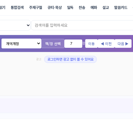
읽기
통합검색
주제구절
큐티·묵상
일독
찬송
예화
설교
말씀카드
17개 번역본 온라인 성경
책/장 선택
이동
◀ 이전
다음 ▶
장
광고
로그인하면 광고 없이 볼 수 있어요