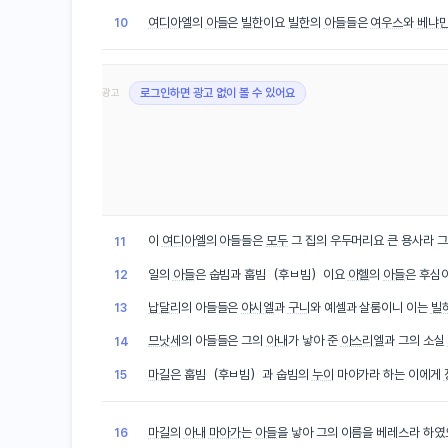
여디아엘
의
아들
은
빌한
이요
빌한
의
아들
들은
여우스
와
베냐
10
광고
로그인하면 광고 없이 볼 수 있어요
이
여디아엘
의 아들들은
모두
그 집의 우두머리요 큰 용사라 
11
일의
아들
은 숩빔과 훕빔（후ㅂ빔）이요
아헬
의
아들
은 후심
12
납달리
의 아들들은
야시엘
과
구니
와 예셀과 살룸이니 이는
빌
13
므낫세
의 아들들은 그의
아내
가 낳아 준
아스리엘
과 그의 소실
14
마길
은 훕빔（후ㅂ빔）과 숩빔의
누이
마아가라 하는 이에게
15
마길
의
아내
마아가
는
아들
을 낳아 그의 이름을 베레스라 하
16