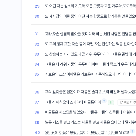
또 어떤 자는
성소
의
기구
와 모든
그릇
과 고운 가루와
포도주
29
또
제사장
의
아들
중의 어떤 자는
향품
으로 향기름을 만들었으
30
고라
자손
살룸
의
맏아들
맛디댜라 하는
레위
사람
은
전병
을 
31
또 그의
형제
그핫
자손
중에 어떤 자는 진설하는 떡을 맡아 
32
또 찬송하는 자가 있으니 곧
레위
우두머리라 그들은
골방
에 
33
그들은 다
레위
가문의 우두머리이며 그들의
족보
의 우두머리
34
기브온
의
조상
여이엘
은
기브온
에 거주하였으니 그의
아내
의 
35
그의
맏아들
은 압돈이요 다음은 술과
기스
와
바알
과 넬과
나답
36
†
그돌
과
아히오
와
스가랴
와 미글롯이며
37
📑 책갈피 
원
미글롯
은 시므암을 낳았으니 그들은 그들의 친족들과
더불어
38
넬은
기스
를 낳고
기스
는
사울
을 낳고
사울
은
요나단
과
말기수
39
†
요나단
의
아들
은
므립바알
이라
므립바알
은
미가
를 낳았고
40