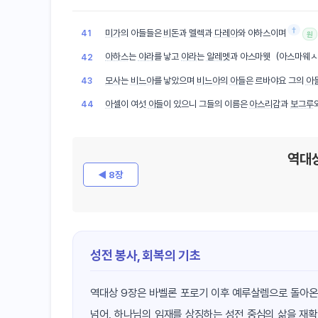
†
미가
의 아들들은
비돈
과
멜렉
과
다레아
와 아하스이며
41
원
아하스
는
야라
를 낳고
야라
는
알레멧
과 아스마웻（아스마웨
42
모사
는
비느아
를 낳았으며
비느아
의
아들
은 르바야요 그의
아
43
아셀
이 여섯
아들
이 있으니 그들의 이름은
아스리감
과
보그루
44
역대
◀ 8장
성전 봉사, 회복의 기초
역대상 9장은 바벨론 포로기 이후 예루살렘으로 돌아온
넘어, 하나님의 임재를 상징하는 성전 중심의 삶을 재