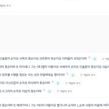
 책갈피 추가
†
므술람
의 손자요
사독
의 증손이요
므라욧
의 현손이요
아히둡
의 오대손이며
📑 책
원
야
의 증손이며 또 마아새니 그는
아디엘
의 아들이요
야세라
의 손자요
므술람
의 증손이요
므실
†
의 임무를 수행할 힘있는 자는
모두
천칠백육십 명이더라
📑 책갈피 추가
원
†
들이요
아스리감
의 손자요
하사뱌
의 증손이며
📑 책갈피 추가
원
†
요
시그리
의 손자요
아삽
의 증손이며
📑 책갈피 추가
원
의 증손이며 또 베레갸이니 그는
아사
의 아들이요
엘가나
의 손자라
느도바
사람
의 마을에 거