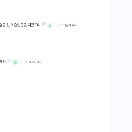
†
영
을 맡고 출입문을 지켰으며
📑 책갈피 추가
원
†
 자라
📑 책갈피 추가
원