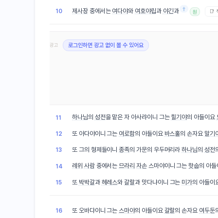
†
제사장
중에서는
여다야
와
여호야립
과
야긴
과
10
📑
원
광고
로그인하면 광고 없이 볼 수 있어요
하나님
의
성전
을 맡은 자 아사랴이니 그는
힐기야
의 아들이요
11
또 아다야이니 그는
여로함
의 아들이요
바스훌
의 손자요
말기
12
또 그의 형제들이니
종족
의 가문의 우두머리라
하나님
의
성전
13
레위
사람
중에서는
므라리
자손
스마야이니 그는
핫숩
의 아
14
또
박박갈
과
헤레스
와
갈랄
과 맛다냐이니 그는
미가
의 아들이
15
또 오바댜이니 그는
스마야
의 아들이요
갈랄
의 손자요
여두둔
16