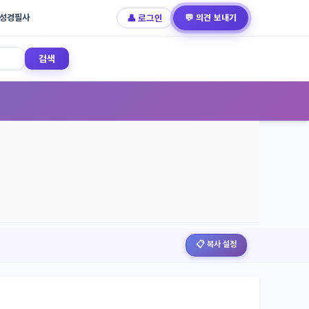
성경필사
👤 로그인
💬 의견 보내기
검색
📋 복사 설정