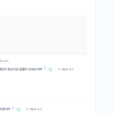
갈피 추가
†
레밋
의 현손이요
임멜
의 오대손이며
📑 책갈피 추가
원
†
주하였더라
📑 책갈피 추가
원