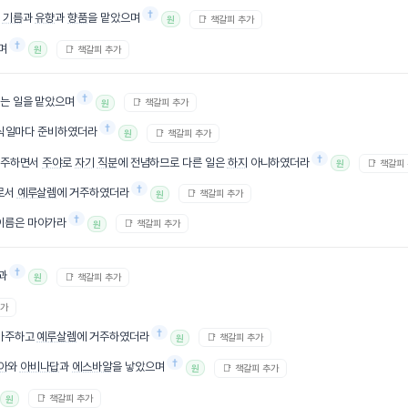
†
와
기름
과
유향
과
향품
을 맡았으며
📑 책갈피 추가
원
†
며
📑 책갈피 추가
원
†
굽는 일을 맡았으며
📑 책갈피 추가
원
†
안식일마다 준비하였더라
📑 책갈피 추가
원
†
거주하면서
주야
로
자기
직분
에 전념하므로 다른 일은
하지
아니하였더라
📑 책갈피
원
†
로서
예루살렘
에 거주하였더라
📑 책갈피 추가
원
†
이름은 마아가라
📑 책갈피 추가
원
†
과
📑 책갈피 추가
원
추가
†
마주하고
예루살렘
에 거주하였더라
📑 책갈피 추가
원
†
아
와
아비나답
과
에스바알
을 낳았으며
📑 책갈피 추가
원
📑 책갈피 추가
원