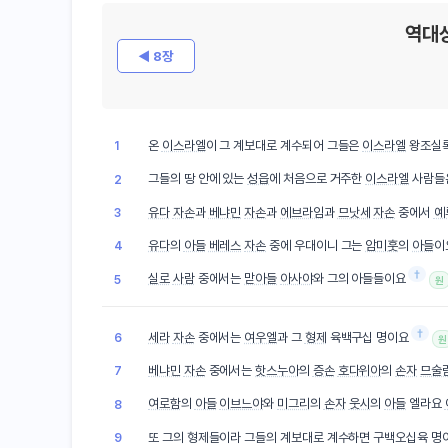
역대
◀ 8장
온
이스라엘
이 그 계보대로 계수되어 그들은
이스라엘
왕조실
1
그들의 땅 안에 있는
성읍
에 처음으로 거주한
이스라엘
사람들
2
유다
자손
과
베냐민
자손
과
에브라임
과
므낫세
자손
중에서
예
3
유다
의
아들
베레스
자손
중에 우대이니 그는
암미훗
의
아들
이
4
†
실로
사람
중에서는
맏아들
아사야
와 그의 아들들이요
5
원
†
세라
자손
중에서는
여우엘
과 그
형제
육백구십 명이요
6
원
베냐민
자손
중에서는
핫스누아
의
증손
호다위아
의
손자
므술
7
여로함
의
아들
이브느야
와
미그리
의
손자
웃시
의
아들
엘라요
8
또 그의 형제들이라 그들의 계보대로 계수하면 구백오십육 명
9