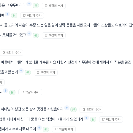
†
룸
은 그 우두머리라
📑 책갈피 추가
원
†
이며
📑 책갈피 추가
원
제
곧
고라
의
자손
이
수종
드는 일을 맡아
성막
문들을 지켰으니 그들의 조상들도
여호와
의
진
†
의
무리
를 거느렸고
📑 책갈피 추가
원
📑 책갈피 추가
 마을에서 그들의 계보대로 계수된 자요
다윗
과
선견자
사무엘
이 전에 세워서 이
직분
을 맡긴
†
을 지켰는데
📑 책갈피 추가
원
추가
†
니
📑 책갈피 추가
원
†
아
하나님
의
성전
모든 방과
곳간
을 지켰음이라
📑 책갈피 추가
원
†
밤을 지내며 아침마다 문을 여는
책임
이 그들에게 있었더라
📑 책갈피 추가
원
†
 들여가고 수효대로 내오며
📑 책갈피 추가
원