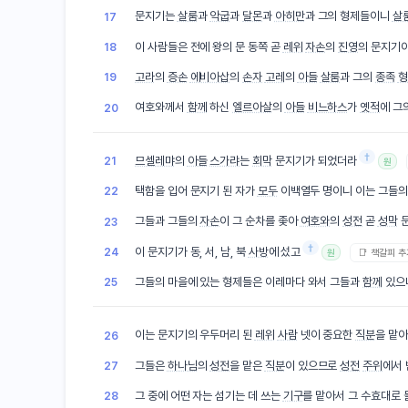
문지기는
살룸
과
악굽
과
달몬
과
아히만
과 그의 형제들이니
살
17
이 사람들은 전에 왕의 문 동쪽 곧
레위
자손
의
진영
의 문지기
18
고라
의
증손
에비아삽
의
손자
고레
의
아들
살룸
과 그의
종족
형
19
여호와께서
함께
하신
엘르아살
의
아들
비느하스
가
옛적
에 그
20
†
므셀레먀
의
아들
스가랴
는
회막
문지기가 되었더라
21
원
택함을 입어 문지기 된 자가
모두
이백열두 명이니 이는 그들의
22
그들과 그들의
자손
이 그 순차를 좇아
여호와
의
성전
곧
성막
문
23
†
이 문지기가 동, 서, 남, 북
사방
에 섰고
24
📑 책갈피 
원
그들의 마을에 있는 형제들은 이레마다 와서 그들과
함께
있으
25
이는 문지기의 우두머리 된
레위
사람
넷이 중요한
직분
을 맡
26
그들은
하나님
의
성전
을 맡은
직분
이 있으므로
성전
주위
에서 
27
그 중에 어떤 자는 섬기는 데 쓰는
기구
를 맡아서 그 수효대로
28