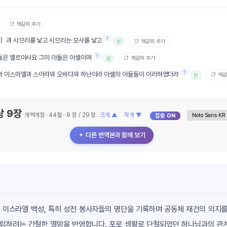
📑 책갈피 추가
†
ㅅ）과
시므리
를 낳고
시므리
는
모사
를 낳고
📑 책갈피 추가
원
†
들
은 엘르아사요 그의
아들
은 아셀이며
📑 책갈피 추가
원
†
와
이스마엘
과
스아랴
와
오바댜
와 하난이라
아셀
의
아들
들이 이러하였더라
📑 책
원
상 9장
개역개정 · 44절 · 9 장 / 29 장
크게 ▲
작게 ▼
집중 ON
＋ 다른 번역본과 함께 보기
 이스라엘 백성, 특히 성전 봉사자들의 명단을 기록하며 공동체 재건의 의지를
확립하려는 간절한 열망을 반영합니다. 포로 생활로 단절되었던 하나님과의 관