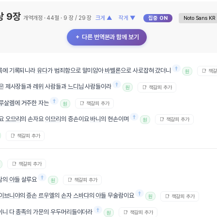
상 9장
개역개정 · 44절 · 9 장 / 29 장
크게 ▲
작게 ▼
집중 ON
＋ 다른 번역본과 함께 보기
†
록에 기록되니라
유다
가 범죄함으로 말미암아
바벨론
으로 사로잡혀 갔더니
📑 책
원
†
은 제사장들과
레위
사람들과
느디님
사람들이라
📑 책갈피 추가
원
†
루살렘
에 거주한 자는
📑 책갈피 추가
원
†
요
오므리
의 손자요
이므리
의 증손이요
바니
의 현손이며
📑 책갈피 추가
원
📑 책갈피 추가
📑 책갈피 추가
†
람
의
아들
살루요
📑 책갈피 추가
원
†
이브니야
의
증손
르우엘
의
손자
스바댜
의
아들
무술람이요
📑 책갈피 추가
원
†
이니 다
종족
의 가문의 우두머리들이더라
📑 책갈피 추가
원