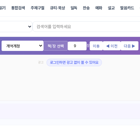
읽기
통합검색
주제구절
큐티·묵상
일독
찬송
예화
설교
말씀카드
17개 번역본 온라인 성경
책/장 선택
이동
◀ 이전
다음 ▶
장
광고
로그인하면 광고 없이 볼 수 있어요