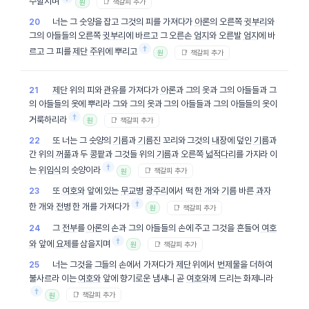
수할지며
📑 책갈피 추가
원
너는 그 숫양을 잡고 그것의 피를 가져다가
아론
의 오른쪽
귓부리
와
20
그의 아들들의 오른쪽
귓부리
에 바르고 그 오른손
엄지
와 오른발
엄지
에 바
†
르고 그 피를
제단
주위
에 뿌리고
📑 책갈피 추가
원
제단
위의 피와
관유
를 가져다가
아론
과 그의 옷과 그의 아들들과 그
21
의 아들들의 옷에 뿌리라 그와 그의 옷과 그의 아들들과 그의 아들들의 옷이
†
거룩하리라
📑 책갈피 추가
원
또 너는 그 숫양의
기름
과
기름
진 꼬리와 그것의
내장
에 덮인
기름
과
22
간 위의
꺼풀
과 두
콩팥
과 그것들 위의
기름
과 오른쪽
넓적다리
를 가지라 이
†
는
위임식
의 숫양이라
📑 책갈피 추가
원
또
여호와
앞에 있는
무교병
광주리
에서 떡 한 개와
기름
바른
과자
23
†
한 개와
전병
한 개를 가져다가
📑 책갈피 추가
원
그
전부
를
아론
의 손과 그의 아들들의 손에 주고 그것을 흔들어
여호
24
†
와
앞에
요제
를 삼을지며
📑 책갈피 추가
원
너는 그것을 그들의 손에서 가져다가
제단
위에서
번제물
을 더하여
25
불사르라 이는
여호와
앞에 향기로운 냄새니 곧
여호와
께 드리는 화제니라
†
📑 책갈피 추가
원