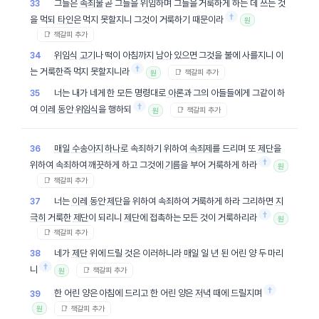
그들은
속죄물
곧 그들을 위임하며 그들을 거룩하게 하는 데 쓰는 것
33
†
을 먹되
타인
은 먹지 못할지니 그것이 거룩하기 때문이라
원
📑 책갈피 추가
위임식
고기
나 떡이 아침까지
남아
있으면 그것을 불에 사를지니 이
34
†
는 거룩한즉 먹지 못할지니라
📑 책갈피 추가
원
너는 내가 네게 한 모든 명령대로
아론
과 그의 아들들에게 그같이 하
35
†
여
이레
동안
위임식
을 행하되
📑 책갈피 추가
원
매일
수송아지
하나
로 속죄하기 위하여
속죄제
를 드리며 또
제단
을
36
†
위하여 속죄하여 깨끗하게 하고 그것에
기름
을 부어 거룩하게 하라
원
📑 책갈피 추가
너는
이레
동안
제단
을 위하여 속죄하여 거룩하게 하라 그리하면
지
37
†
극히
거룩한
제단
이 되리니
제단
에 접촉하는 모든 것이 거룩하리라
원
📑 책갈피 추가
네가
제단
위에 드릴 것은 이러하니라
매일
일 년 된 어린 양 두 마리
38
†
니
📑 책갈피 추가
원
†
한 어린 양은 아침에 드리고 한 어린 양은
저녁
때에 드릴지며
39
📑 책갈피 추가
원