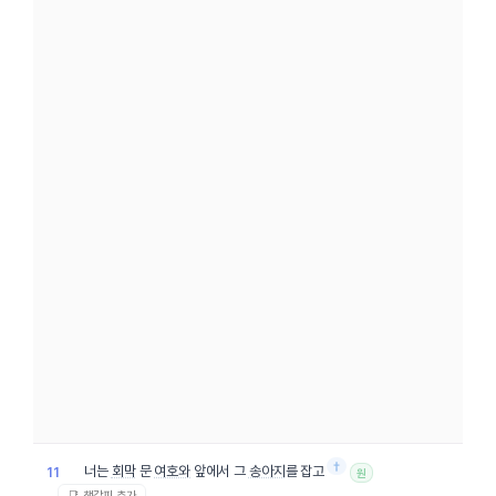
†
너는
회막
문
여호와
앞에서 그
송아지
를 잡고
11
원
📑 책갈피 추가