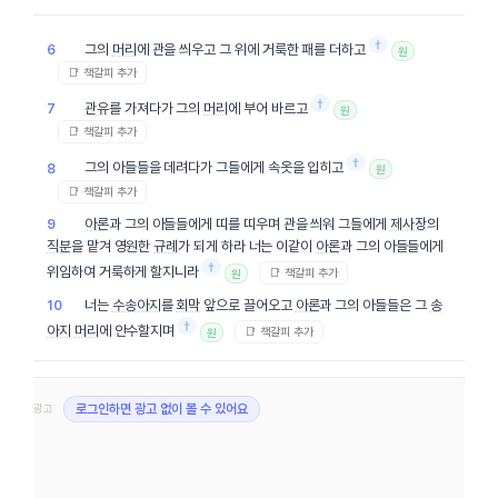
†
그의
머리
에 관을 씌우고 그 위에 거룩한 패를 더하고
6
원
📑 책갈피 추가
†
관유
를 가져다가 그의
머리
에 부어 바르고
7
원
📑 책갈피 추가
†
그의 아들들을 데려다가 그들에게 속옷을 입히고
8
원
📑 책갈피 추가
아론
과 그의 아들들에게 띠를 띠우며 관을 씌워 그들에게
제사장
의
9
직분
을 맡겨 영원한
규례
가 되게 하라 너는 이같이
아론
과 그의 아들들에게
†
위임하여 거룩하게 할지니라
📑 책갈피 추가
원
너는
수송아지
를
회막
앞으로 끌어오고
아론
과 그의 아들들은 그
송
10
†
아지
머리
에 안수할지며
📑 책갈피 추가
원
광고
로그인하면 광고 없이 볼 수 있어요