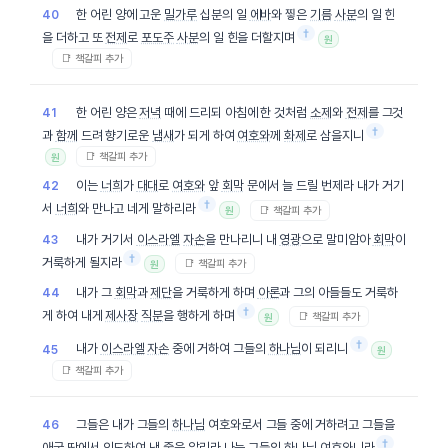
한 어린 양에 고운
밀가루
십분의 일
에바
와 찧은
기름
사분
의 일 힌
40
†
을 더하고 또
전제
로
포도주
사분
의 일 힌을 더할지며
원
📑 책갈피 추가
한 어린 양은
저녁
때에 드리되 아침에 한 것처럼
소제
와
전제
를 그것
41
†
과
함께
드려 향기로운
냄새
가 되게 하여
여호와
께
화제
로 삼을지니
📑 책갈피 추가
원
이는
너희
가
대대
로
여호와
앞
회막
문에서 늘 드릴 번제라 내가 거기
42
†
서
너희
와 만나고 네게 말하리라
📑 책갈피 추가
원
내가 거기서
이스라엘
자손
을 만나리니 내
영광
으로 말미암아
회막
이
43
†
거룩하게 될지라
📑 책갈피 추가
원
내가 그
회막
과
제단
을 거룩하게 하며
아론
과 그의 아들들도 거룩하
44
†
게 하여 내게
제사장
직분
을 행하게 하며
📑 책갈피 추가
원
†
내가
이스라엘
자손
중에 거하여 그들의
하나님
이 되리니
45
원
📑 책갈피 추가
그들은 내가 그들의
하나님
여호와로서 그들 중에 거하려고 그들을
46
†
애굽
땅에서 인도하여 낸 줄을 알리라 나는 그들의
하나님
여호와니라