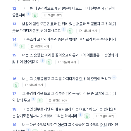
그 피를 네
손가락
으로
제단
뿔들에 바르고 그 피
전부
를
제단
밑에
12
†
쏟을지며
📑 책갈피 추가
원
내장
에 덮인 모든
기름
과 간 위에 있는
꺼풀
과 두
콩팥
과 그 위의
기
13
†
름
을 가져다가
제단
위에 불사르고
📑 책갈피 추가
원
그
수소
의
고기
와
가죽
과 똥을 진 밖에서 불사르라 이는 속죄제니라
14
†
📑 책갈피 추가
원
너는 또 숫양 한 마리를 끌어오고
아론
과 그의 아들들은 그 숫양의
머
15
†
리
위에 안수할지며
📑 책갈피 추가
원
†
너는 그 숫양을 잡고 그 피를 가져다가
제단
위의
주위
에 뿌리고
16
📑 책갈피 추가
원
그 숫양의 각을 뜨고 그
장부
와
다리
는 씻어 각을 뜬
고기
와 그
머리
17
†
와
함께
두고
📑 책갈피 추가
원
그 숫양
전부
를
제단
위에 불사르라 이는
여호와
께 드리는 번제요 이
18
†
는 향기로운 냄새니
여호와
께 드리는 화제니라
📑 책갈피 추가
원
너는 다른 숫양을 택하고
아론
과 그 아들들은 그 숫양의
머리
위에 안
19
†