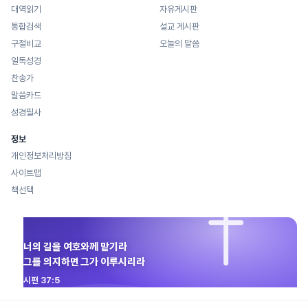
대역읽기
자유게시판
통합검색
설교 게시판
구절비교
오늘의 말씀
일독성경
찬송가
말씀카드
성경필사
정보
개인정보처리방침
사이트맵
책선택
너의 길을 여호와께 맡기라
그를 의지하면 그가 이루시리라
시편 37:5