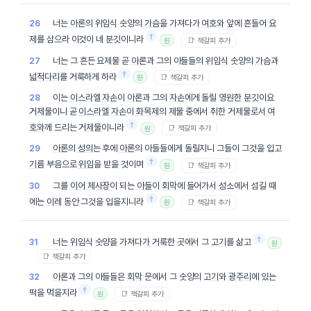
너는
아론
의
위임식
숫양의
가슴
을 가져다가
여호와
앞에 흔들어
요
26
†
제
를 삼으라 이것이 네 분깃이니라
📑 책갈피 추가
원
너는 그 흔든 요제물 곧
아론
과 그의 아들들의
위임식
숫양의
가슴
과
27
†
넓적다리
를 거룩하게 하라
📑 책갈피 추가
원
이는
이스라엘
자손
이
아론
과 그의
자손
에게 돌릴 영원한 분깃이요
28
거
제물
이니 곧
이스라엘
자손
이
화목제
의
제물
중에서 취한 거
제물
로서
여
†
호와
께 드리는 거
제물
이니라
📑 책갈피 추가
원
아론
의
성의
는 후에
아론
의 아들들에게 돌릴지니 그들이 그것을 입고
29
†
기름
부음으로
위임
을 받을 것이며
📑 책갈피 추가
원
그를
이어
제사장
이 되는
아들
이
회막
에 들어가서
성소
에서 섬길 때
30
†
에는
이레
동안
그것을 입을지니라
📑 책갈피 추가
원
†
너는
위임식
숫양을 가져다가 거룩한 곳에서 그
고기
를 삶고
31
원
📑 책갈피 추가
아론
과 그의 아들들은
회막
문에서 그 숫양의
고기
와
광주리
에 있는
32
†
떡을 먹을지라
📑 책갈피 추가
원