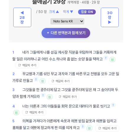
출애굽기 29장
개역개정 · 46절 · 29 장
/ 50 장
크게 ▲
작게 ▼
집중 ON
◀
30
28
장
장
▶
＋ 다른 번역본과 함께 보기
네가 그들에게 나를 섬길
제사장
직분
을 위임하여 그들을 거룩하게
1
†
할 일은 이러하니 곧 어린
수소
하나
와 흠 없는 숫양 둘을 택하고
원
📑 책갈피 추가
무교병
과
기름
섞인
무교
과자
와
기름
바른
무교
전병
을
모두
고운
밀
2
†
가루
로 만들고
📑 책갈피 추가
원
그것들을 한
광주리
에 담고 그것을
광주리
에 담은 채 그
송아지
와 두
3
†
양과
함께
가져오라
📑 책갈피 추가
원
†
너는
아론
과 그의 아들들을
회막
문으로 데려다가 물로 씻기고
4
📑 책갈피 추가
원
의복
을 가져다가
아론
에게 속옷과
에봇
받침
겉옷
과
에봇
을 입히고
5
†
흉패
를 달고
에봇
에 정교하게 짠 띠를 띠게 하고
📑 책갈피 추가
원