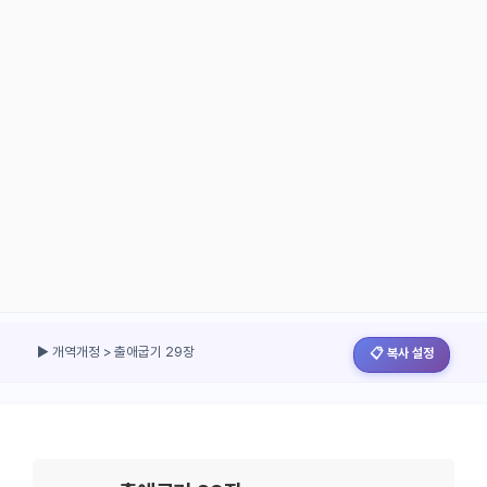
▶ 개역개정 > 출애굽기 29장
📋 복사 설정