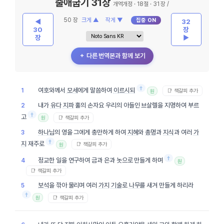
출애굽기 31장
개역개정 · 18절 · 31 장 /
50 장
크게 ▲
작게 ▼
집중 ON
◀
32
30
장
장
▶
＋ 다른 번역본과 함께 보기
†
여호와께서
모세
에게 말씀하여
이르시되
1
📑 책갈피 추가
원
내가
유다
지파
훌의 손자요 우리의 아들인 브살렐을 지명하여 부르
2
†
고
📑 책갈피 추가
원
하나님
의 영을 그에게 충만하게 하여
지혜
와
총명
과
지식
과 여러
가
3
†
지
재주로
📑 책갈피 추가
원
†
정교한 일을 연구하여 금과 은과 놋으로 만들게 하며
4
원
📑 책갈피 추가
보석
을 깎아 물리며 여러
가지
기술
로
나무
를 새겨 만들게 하리라
5
†
📑 책갈피 추가
원