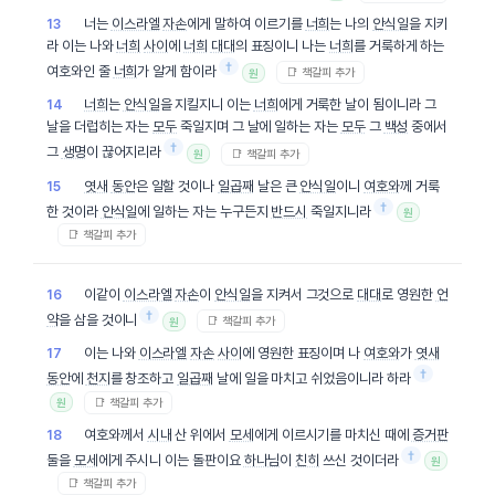
너는
이스라엘
자손
에게 말하여 이르기를
너희
는 나의
안식일
을 지키
13
라 이는 나와
너희
사이
에
너희
대대
의 표징이니 나는
너희
를 거룩하게 하는
†
여호와인 줄
너희
가 알게 함이라
📑 책갈피 추가
원
너희
는
안식일
을 지킬지니 이는
너희
에게 거룩한 날이 됨이니라 그
14
날을 더럽히는 자는
모두
죽일지며 그 날에 일하는 자는
모두
그
백성
중에서
†
그
생명
이 끊어지리라
📑 책갈피 추가
원
엿새
동안
은 일할 것이나
일곱째
날은 큰
안식일
이니
여호와
께 거룩
15
†
한 것이라
안식일
에 일하는 자는 누구든지
반드시
죽일지니라
원
📑 책갈피 추가
이같이
이스라엘
자손
이
안식일
을 지켜서 그것으로
대대
로 영원한
언
16
†
약
을 삼을 것이니
📑 책갈피 추가
원
이는 나와
이스라엘
자손
사이
에 영원한 표징이며 나
여호와
가
엿새
17
†
동안
에
천지
를 창조하고
일곱째
날에 일을 마치고 쉬었음이니라 하라
📑 책갈피 추가
원
여호와께서
시내
산 위에서
모세
에게 이르시기를 마치신 때에
증거판
18
†
둘을
모세
에게 주시니 이는 돌판이요
하나님
이
친히
쓰신 것이더라
원
📑 책갈피 추가