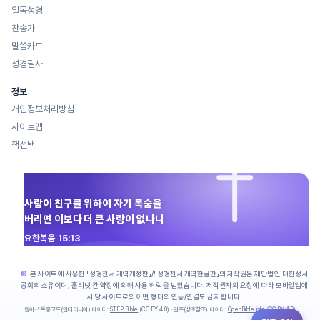
일독성경
찬송가
말씀카드
성경필사
정보
개인정보처리방침
사이트맵
책선택
사람이 친구를 위하여 자기 목숨을
버리면 이보다 더 큰 사랑이 없나니
요한복음 15:13
본 사이트에 사용한 「성경전서 개역개정판」/「성경전서 개역한글판」의 저작권은 재단법인 대한성서
공회의 소유이며, 홀리넷 간 약정에 의해 사용 허락을 받았습니다. 저작권자의 요청에 따라 모바일앱에
서 당 사이트로의 어떤 형태의 연동/연결도 금지합니다.
원어·스트롱코드(인터리니어) 데이터:
STEP Bible
(CC BY 4.0) · 관주(상호참조) 데이터:
OpenBible.info
(CC BY 4.0)