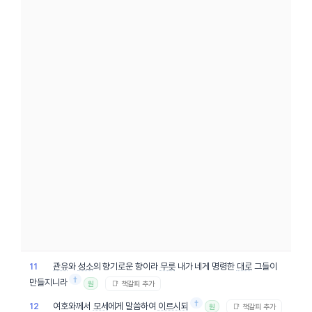
관유
와
성소
의 향기로운 향이라
무릇
내가 네게 명령한
대로
그들이
11
†
만들지니라
📑 책갈피 추가
원
†
여호와께서
모세
에게 말씀하여
이르시되
12
📑 책갈피 추가
원