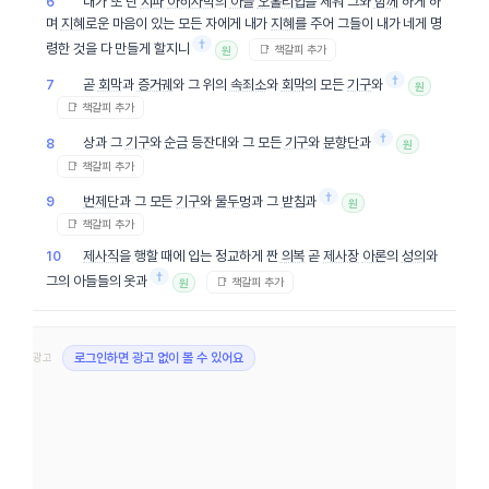
내가 또 단
지파
아히사막
의
아들
오홀리압
을 세워 그와
함께
하게 하
6
며
지혜
로운 마음이 있는 모든 자에게 내가
지혜
를 주어 그들이 내가 네게 명
†
령한 것을 다 만들게 할지니
📑 책갈피 추가
원
†
곧
회막
과
증거궤
와 그 위의
속죄소
와
회막
의 모든
기구
와
7
원
📑 책갈피 추가
†
상과 그
기구
와
순금
등잔대와 그 모든
기구
와
분향단
과
8
원
📑 책갈피 추가
†
번제단
과 그 모든
기구
와
물두멍
과 그
받침
과
9
원
📑 책갈피 추가
제사직
을 행할 때에 입는 정교하게 짠
의복
곧
제사장
아론
의
성의
와
10
†
그의 아들들의 옷과
📑 책갈피 추가
원
광고
로그인하면 광고 없이 볼 수 있어요