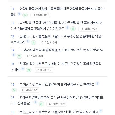
연결할 끝폭 가에
청색
고를 만들며 다른 연결할 끝폭 가에도 고를 만
11
†
들되
📑 책갈피 추가
원
그 연결할 한 폭에 고리 쉰 개를 달고 다른 연결할 한 폭의 가에도 고
12
†
리 쉰 개를 달아 그 고들이
서로
대하게 하고
📑 책갈피 추가
원
금
갈고리
쉰 개를 만들어 그
갈고리
로 두
휘장
을 연결하여 한 막을
13
†
이루었더라
📑 책갈피 추가
원
그
성막
을 덮는 막 곧
휘장
을
염소
털로 만들되 열한 폭을 만들었으니
14
†
📑 책갈피 추가
원
각 폭의
길이
는 서른
규빗
, 너비는 네
규빗
으로 열한 폭의
장단
을 같
15
†
게 하여
📑 책갈피 추가
원
†
그
휘장
다섯 폭을
서로
연결하며 또 여섯 폭을
서로
연결하고
16
📑 책갈피 추가
원
휘장
을 연결할 끝폭 가에 고리 쉰 개를 달며 다른 연결할 끝폭 가에도
17
†
고리 쉰 개를 달고
📑 책갈피 추가
원
†
놋
갈고리
쉰 개를 만들어 그
휘장
을 연결하여 한 막이 되게 하고
18