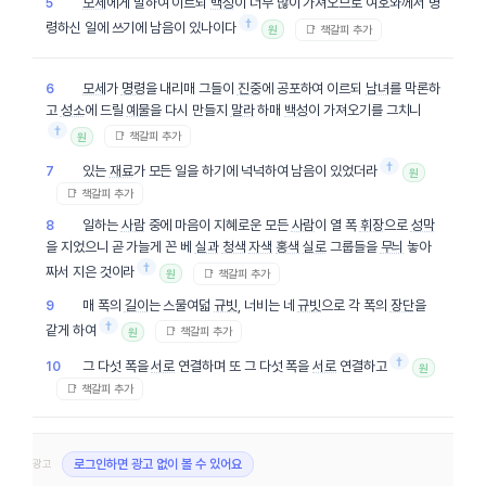
모세
에게 말하여 이르되
백성
이 너무 많이 가져오므로 여호와께서 명
5
†
령하신 일에 쓰기에 남음이 있나이다
📑 책갈피 추가
원
모세
가
명령
을 내리매 그들이
진중
에 공포하여 이르되
남녀
를 막론하
6
고
성소
에 드릴
예물
을 다시 만들지
말라
하매
백성
이 가져오기를 그치니
†
📑 책갈피 추가
원
†
있는
재료
가 모든 일을 하기에 넉넉하여 남음이 있었더라
7
원
📑 책갈피 추가
일하는
사람
중에 마음이 지혜로운 모든
사람
이 열 폭
휘장
으로
성막
8
을 지었으니 곧 가늘게 꼰 베
실과
청색
자색
홍색
실로
그룹들을
무늬
놓아
†
짜서 지은 것이라
📑 책갈피 추가
원
매 폭의
길이
는 스물여덟
규빗
, 너비는 네
규빗
으로 각 폭의
장단
을
9
†
같게 하여
📑 책갈피 추가
원
†
그 다섯 폭을
서로
연결하며 또 그 다섯 폭을
서로
연결하고
10
원
📑 책갈피 추가
광고
로그인하면 광고 없이 볼 수 있어요