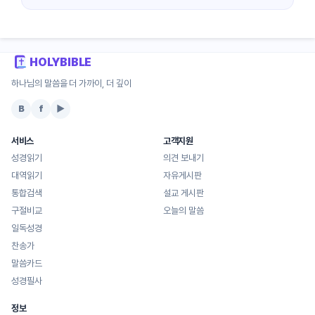
HOLYBIBLE
하나님의 말씀을 더 가까이, 더 깊이
B
f
▶
서비스
고객지원
성경읽기
의견 보내기
대역읽기
자유게시판
통합검색
설교 게시판
구절비교
오늘의 말씀
일독성경
찬송가
말씀카드
성경필사
정보