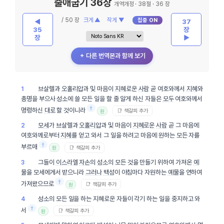
출애굽기 36장
개역개정 · 38절 · 36 장
/ 50 장
크게 ▲
작게 ▼
집중 ON
◀
37
35
장
장
▶
＋ 다른 번역본과 함께 보기
브살렐과
오홀리압
과 및 마음이
지혜
로운
사람
곧 여호와께서
지혜
와
1
총명
을 부으사
성소
에 쓸 모든 일을 할 줄 알게 하신 자들은
모두
여호와께서
†
명령하신
대로
할 것이니라
📑 책갈피 추가
원
모세
가 브살렐과
오홀리압
과 및 마음이
지혜
로운
사람
곧 그 마음에
2
여호와께로부터
지혜
를 얻고 와서 그 일을 하려고 마음에 원하는 모든 자를
†
부르매
📑 책갈피 추가
원
그들이
이스라엘
자손
의
성소
의 모든 것을 만들기 위하여 가져온
예
3
물
을 모세에게서 받으니라
그러나
백성
이 아침마다 자원하는
예물
을 연하여
†
가져왔으므로
📑 책갈피 추가
원
성소
의 모든 일을 하는 지혜로운 자들이 각기 하는 일을 중지하고 와
4
†
서
📑 책갈피 추가
원