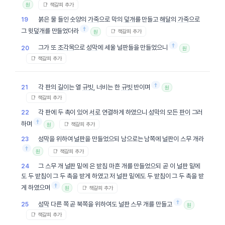
📑 책갈피 추가
원
붉은 물 들인 숫양의
가죽
으로 막의
덮개
를 만들고
해달
의
가죽
으로
19
†
그 윗
덮개
를 만들었더라
📑 책갈피 추가
원
†
그가 또
조각목
으로
성막
에 세울 널판들을 만들었으니
20
원
📑 책갈피 추가
†
각 판의
길이
는 열
규빗
, 너비는 한
규빗
반이며
21
원
📑 책갈피 추가
각 판에 두 촉이 있어
서로
연결하게 하였으니
성막
의 모든
판이
그러
22
†
하며
📑 책갈피 추가
원
성막
을 위하여
널판
을 만들었으되 남으로는 남쪽에
널판
이 스무 개라
23
†
📑 책갈피 추가
원
그 스무 개
널판
밑에 은
받침
마흔
개를 만들었으되 곧 이
널판
밑에
24
도 두
받침
이 그 두 촉을 받게 하였고 저
널판
밑에도 두
받침
이 그 두 촉을 받
†
게 하였으며
📑 책갈피 추가
원
†
성막
다른 쪽 곧 북쪽을 위하여도
널판
스무 개를 만들고
25
원
📑 책갈피 추가