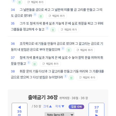
†
📑 책갈피 추가
원
그
널판
들을 금으로 싸고 그
널판
에 띠를 꿸 금 고리를 만들고 그 띠
34
†
도 금으로 쌌더라
📑 책갈피 추가
원
그가 또
청색
자색
홍색
실과
가늘게 꼰 베
실로
휘장
을 짜고 그 위에
35
†
그룹들을 정교하게 수 놓고
📑 책갈피 추가
원
조각목
으로 네
기둥
을 만들어 금으로 쌌으며 그
갈고리
는 금으로
기
36
†
둥
의 네
받침
은 은으로 부어 만들었으며
📑 책갈피 추가
원
청색
자색
홍색
실과
가늘게 꼰 베
실로
수 놓아
장막
문을 위하여
휘
37
†
장
을 만들고
📑 책갈피 추가
원
휘장
문의
기둥
다섯과 그
갈고리
를 만들고
기둥
머리
와 그
가름대
를
38
†
금으로 쌌으며 그 다섯
받침
은 놋이었더라
📑 책갈피 추가
원
출애굽기 36장
개역개정 · 38절 · 36 장
/ 50 장
크게 ▲
작게 ▼
집중 ON
◀
37
35
장
장
▶