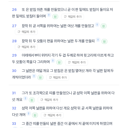
또 은
받침
마흔
개를 만들었으니 곧 이 판 밑에도
받침
이 둘이요 저
26
†
판 밑에도
받침
이 둘이며
📑 책갈피 추가
원
†
장막
뒤 곧 서쪽을 위하여는
널판
여섯 개를 만들었고
27
원
📑 책갈피 추가
†
장막
뒤 두
모퉁이
편을 위하여는
널판
두 개를 만들되
28
원
📑 책갈피 추가
아래에서부터 위까지 각기 두 겹 두께로 하여 윗고리에 이르게 하고
29
†
두
모퉁이
쪽을 다 그리하며
📑 책갈피 추가
원
그
널판
은 여덟 개요 그
받침
은 은
받침
열여섯 개라 각
널판
밑에 두
30
†
개씩이었더라
📑 책갈피 추가
원
그가 또
조각목
으로 띠를 만들었으니 곧
성막
이쪽
널판
을 위하여 다
31
†
섯 개요
📑 책갈피 추가
원
성막
저쪽
널판
을 위하여 다섯 개요
성막
뒤 곧 서쪽
널판
을 위하여
32
†
다섯 개며
📑 책갈피 추가
원
그
중간
띠를 만들되
널판
중간
이 끝에서 저 끝에 미치게 하였으며
33