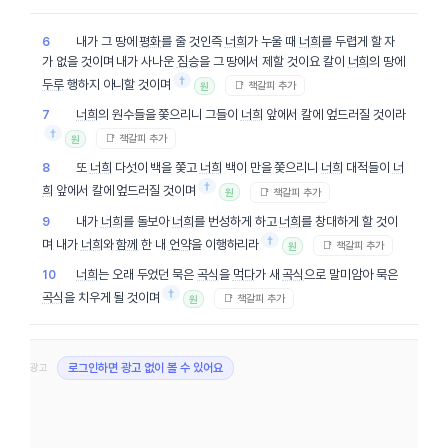
내가 그 땅에
평화
를 줄 것인즉
너희
가 누울 때
너희
를 두렵게 할 자
6
가 없을 것이며 내가 사나운
짐승
을 그 땅에서 제할 것이요 칼이
너희
의 땅에
†
두루
행하지 아니할 것이며
📑 책갈피 추가
원
너희
의 원수들을 쫓으리니 그들이
너희
앞에서 칼에 엎드러질 것이라
7
†
📑 책갈피 추가
원
또
너희
다섯이 백을 쫓고
너희
백이 만을 쫓으리니
너희
대적들이
너
8
†
희
앞에서 칼에 엎드러질 것이며
📑 책갈피 추가
원
내가
너희
를 돌보아
너희
를 번성하게 하고
너희
를 창대하게 할 것이
9
†
며 내가
너희
와
함께
한 내
언약
을 이행하리라
📑 책갈피 추가
원
너희
는 오래 두었던 묵은
곡식
을
먹다
가 새
곡식
으로 말미암아 묵은
10
†
곡식
을 치우게 될 것이며
📑 책갈피 추가
원
광고
로그인하면 광고 없이 볼 수 있어요