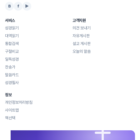
B
f
▶
서비스
고객지원
성경읽기
의견 보내기
대역읽기
자유게시판
통합검색
설교 게시판
구절비교
오늘의 말씀
일독성경
찬송가
말씀카드
성경필사
정보
개인정보처리방침
사이트맵
책선택