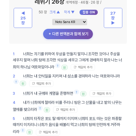
레위기 26장
개역개정 · 46절 · 26 장 /
50 장
크게 ▲
작게 ▼
집중 ON
◀
27
25
장
장
▶
＋ 다른 번역본과 함께 보기
너희
는
자기
를 위하여
우상
을 만들지 말지니 조각한 것이나
주상
을
1
세우지 말며
너희
땅에 조각한
석상
을 세우고 그에게 경배하지
말라
나는
너
†
희
의
하나님
여호와임이니라
📑 책갈피 추가
원
너희
는 내
안식일
을 지키며 내
성소
를 경외하라 나는 여호와이니라
2
†
📑 책갈피 추가
원
†
너희
가 내
규례
와
계명
을 준행하면
3
📑 책갈피 추가
원
내가
너희
에게 철따라 비를 주리니 땅은 그
산물
을 내고 밭의
나무
는
4
†
열매
를 맺으리라
📑 책갈피 추가
원
너희
의
타작
은
포도
딸 때까지 미치며
너희
의
포도
따는 것은 파종할
5
때까지 미치리니
너희
가
음식
을 배불리 먹고
너희
의 땅에 안전하게 거주하
†
리라
📑 책갈피 추가
원