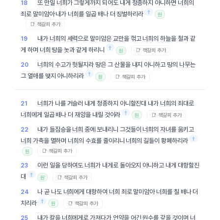
또
만일
너희
가 그렇게까지 되어도 내게 청종하지 아니하면
너희
의
18
†
죄로 말미암아 내가
너희
를 일곱 배나 더 징벌하리라
원
📑 책갈피 추가
내가
너희
의
세력
으로 말미암은
교만
을 꺾고
너희
의
하늘
을 철과 같
19
†
게 하며
너희
땅을 놋과 같게 하리니
📑 책갈피 추가
원
너희
의
수고
가 헛될지라 땅은 그
산물
을 내지 아니하고 땅의
나무
는
20
†
그
열매
를 맺지 아니하리라
📑 책갈피 추가
원
너희
가 나를 거슬러 내게 청종하지 아니할진대 내가
너희
의 죄대로
21
†
너희
에게 일곱 배나 더
재앙
을 내릴 것이라
📑 책갈피 추가
원
내가
들짐승
을
너희
중에 보내리니 그것들이
너희
의
자녀
를 움키고
22
†
너희
가축
을 멸하며
너희
의
수효
를 줄이리니
너희
의 길들이 황폐하리라
📑 책갈피 추가
원
이런 일을 당하여도
너희
가 내게로 돌아오지 아니하고 내게 대항할진
23
†
대
📑 책갈피 추가
원
나 곧 나도
너희
에게 대항하여
너희
죄로 말미암아
너희
를 칠 배나 더
24
†
치리라
📑 책갈피 추가
원
내가 칼을
너희
에게로 가져다가
언약
을 어긴
원수
를 갚을 것이며
너
25