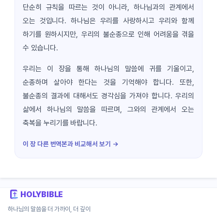
단순히 규칙을 따르는 것이 아니라, 하나님과의 관계에서
오는 것입니다. 하나님은 우리를 사랑하시고 우리와 함께
하기를 원하시지만, 우리의 불순종으로 인해 어려움을 겪을
수 있습니다.
우리는 이 장을 통해 하나님의 말씀에 귀를 기울이고,
순종하며 살아야 한다는 것을 기억해야 합니다. 또한,
불순종의 결과에 대해서도 경각심을 가져야 합니다. 우리의
삶에서 하나님의 말씀을 따르며, 그와의 관계에서 오는
축복을 누리기를 바랍니다.
이 장 다른 번역본과 비교해서 보기 →
HOLYBIBLE
하나님의 말씀을 더 가까이, 더 깊이