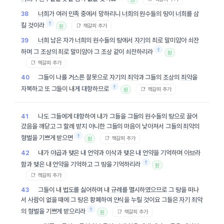
너희
가 여러
민족
중에서 망하리니
너희
의 원수들의 땅이
너희
를 삼
38
†
킬 것이라
📑 책갈피 추가
원
너희
남은 자가
너희
의 원수들의 땅에서
자기
의 죄로 말미암아 쇠잔
39
†
하며 그
조상
의 죄로 말미암아 그
조상
같이 쇠잔하리라
원
📑 책갈피 추가
그들이 나를 거스른 잘못으로
자기
의
죄악
과 그들의
조상
의
죄악
을
40
†
자복하고 또 그들이 내게 대항하므로
📑 책갈피 추가
원
나도 그들에게 대항하여 내가 그들을 그들의 원수들의 땅으로 끌어
41
갔음을 깨닫고 그
할례
받지 아니한 그들의 마음이 낮아져서 그들의
죄악
의
†
형벌
을 기쁘게 받으면
📑 책갈피 추가
원
내가
야곱
과 맺은 내
언약
과
이삭
과 맺은 내
언약
을 기억하며
아브라
42
†
함
과 맺은 내
언약
을 기억하고 그 땅을 기억하리라
원
📑 책갈피 추가
그들이 내
법도
를 싫어하며 내
규례
를 멸시하였으므로 그 땅을 떠나
43
서
사람
이 없을 때에 그 땅은 황폐하여
안식
을 누릴 것이요 그들은
자기
죄악
†
의
형벌
을 기쁘게 받으리라
📑 책갈피 추가
원