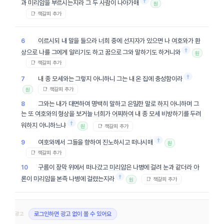
†
과
미리암
을 부르시는지라 그 두
사람
이 나아가매
원
📑 책갈피 추가
이르시되
내 말을 들으라
너희
중에
선지자
가 있으면 나
여호와
가
환
6
†
상
으로 나를 그에게 알리기도 하고 꿈으로 그와 말하기도 하거니와
원
📑 책갈피 추가
†
내 종 모세와는 그렇지 아니하니 그는 내 온 집에 충성함이라
7
📑 책갈피 추가
원
그와는 내가 대면하여 명백히 말하고 은밀한 말로
하지
아니하며 그
8
는 또
여호와
의
형상
을 보거늘
너희
가
어찌하여
내 종
모세
비방하기를 두려
†
워
하지
아니하느냐
📑 책갈피 추가
원
†
여호와께서 그들을 향하여 진노하시고 떠나시매
9
원
📑 책갈피 추가
구름
이
장막
위에서 떠나갔고
미리암
은 나병에 걸려 눈과 같더라
아
10
†
론
이
미리암
을 본즉 나병에 걸렸는지라
📑 책갈피 추가
원
광고
로그인하면 광고 없이 볼 수 있어요