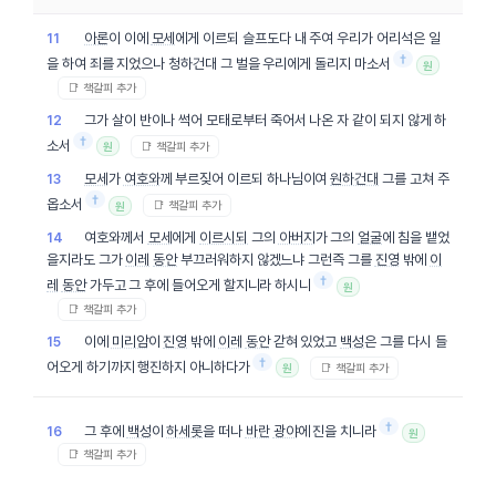
아론
이 이에
모세
에게 이르되 슬프도다 내 주여 우리가 어리석은 일
11
†
을 하여 죄를 지었으나 청하건대 그 벌을 우리에게 돌리지 마소서
원
📑 책갈피 추가
그가 살이 반이나 썩어 모태로부터 죽어서 나온 자 같이 되지 않게 하
12
†
소서
📑 책갈피 추가
원
모세
가
여호와
께 부르짖어 이르되 하나님이여
원하건대
그를 고쳐 주
13
†
옵소서
📑 책갈피 추가
원
여호와께서
모세
에게
이르시되
그의
아버지
가 그의
얼굴
에 침을 뱉었
14
을지라도 그가
이레
동안
부끄러워하지 않겠느냐 그런즉 그를
진영
밖에
이
†
레
동안
가두고 그 후에 들어오게 할지니라 하시니
원
📑 책갈피 추가
이에
미리암
이
진영
밖에
이레
동안
갇혀 있었고
백성
은 그를 다시 들
15
†
어오게 하기까지 행진하지 아니하다가
📑 책갈피 추가
원
†
그 후에
백성
이
하세롯
을 떠나
바란
광야
에 진을 치니라
16
원
📑 책갈피 추가