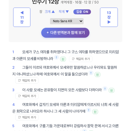
민수기 12장
개역개정 · 16절 · 12 장 / 50
장
크게 ▲
작게 ▼
집중 ON
◀
13
11
장
장
▶
＋ 다른 번역본과 함께 보기
모세
가
구스
여자
를 취하였더니 그
구스
여자
를 취하였으므로
미리암
1
†
과
아론
이
모세
를 비방하니라
📑 책갈피 추가
원
그들이 이르되 여호와께서 모세와만 말씀하셨느냐 우리와도 말씀하
2
†
지 아니하셨느냐 하매 여호와께서 이 말을 들으셨더라
원
📑 책갈피 추가
†
이
사람
모세
는 온유함이
지면
의 모든
사람
보다 더하더라
3
원
📑 책갈피 추가
여호와께서
갑자기
모세
와
아론
과
미리암
에게
이르시되
너희
세
사람
4
†
은
회막
으로 나아오라 하시니 그 세
사람
이 나아가매
원
📑 책갈피 추가
여호와께서
구름
기둥
가운데로부터 강림하사
장막
문에 서시고
아론
5