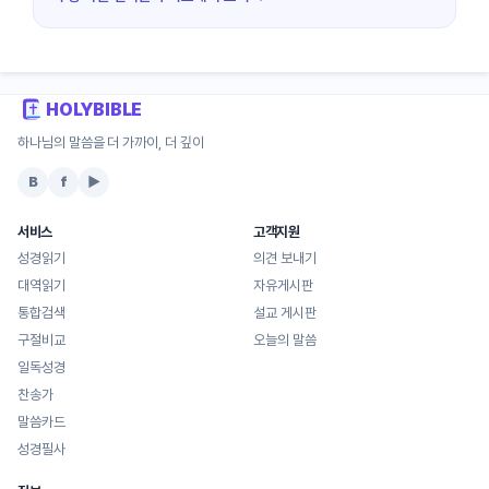
HOLYBIBLE
하나님의 말씀을 더 가까이, 더 깊이
B
f
▶
서비스
고객지원
성경읽기
의견 보내기
대역읽기
자유게시판
통합검색
설교 게시판
구절비교
오늘의 말씀
일독성경
찬송가
말씀카드
성경필사