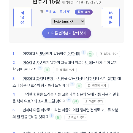
민수기 15장
개역개정 · 41절 · 15 장 / 50
장
크게 ▲
작게 ▼
집중 ON
◀
16
14
장
장
▶
＋ 다른 번역본과 함께 보기
†
여호와께서
모세
에게 말씀하여
이르시되
1
📑 책갈피 추가
원
이스라엘
자손
에게 말하여 그들에게 이르라
너희
는 내가 주어 살게
2
†
할 땅에 들어가서
📑 책갈피 추가
원
여호와
께
화제
나
번제
나
서원
을 갚는
제사
나
낙헌제
나 정한
절기제
에
3
†
소나 양을
여호와
께 향기롭게 드릴 때에
📑 책갈피 추가
원
그러한
헌물
을 드리는 자는 고운 가루 십분의 일에
기름
사분
의 일 힌
4
†
을 섞어
여호와
께
소제
로 드릴 것이며
📑 책갈피 추가
원
번제
나 다른
제사
로 드리는
제물
이 어린 양이면
전제
로
포도주
사분
5
†
의 일 힌을 준비할 것이요
📑 책갈피 추가
원