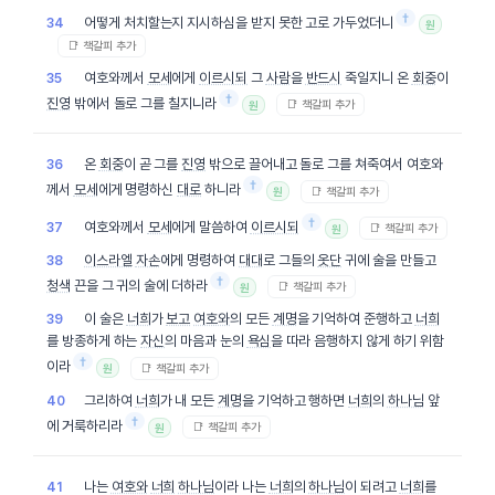
†
어떻게 처치할는지 지시하심을 받지 못한 고로 가두었더니
34
원
📑 책갈피 추가
여호와께서
모세
에게
이르시되
그
사람
을
반드시
죽일지니 온
회중
이
35
†
진영
밖에서 돌로 그를 칠지니라
📑 책갈피 추가
원
온
회중
이 곧 그를
진영
밖으로 끌어내고 돌로 그를 쳐죽여서 여호와
36
†
께서
모세
에게 명령하신
대로
하니라
📑 책갈피 추가
원
†
여호와께서
모세
에게 말씀하여
이르시되
37
📑 책갈피 추가
원
이스라엘
자손
에게 명령하여
대대
로 그들의
옷단
귀에 술을 만들고
38
†
청색
끈을 그 귀의 술에 더하라
📑 책갈피 추가
원
이 술은
너희
가
보고
여호와
의 모든
계명
을 기억하여 준행하고
너희
39
를 방종하게 하는
자신
의 마음과 눈의
욕심
을 따라 음행하지 않게 하기 위함
†
이라
📑 책갈피 추가
원
그리하여
너희
가 내 모든
계명
을 기억하고 행하면
너희
의
하나님
앞
40
†
에 거룩하리라
📑 책갈피 추가
원
나는
여호와
너희
하나님
이라 나는
너희
의
하나님
이 되려고
너희
를
41