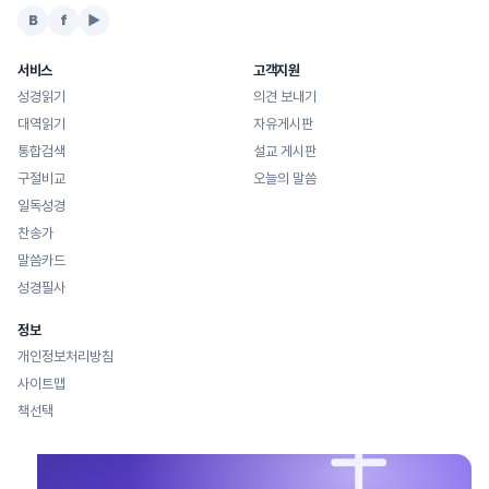
B
f
▶
서비스
고객지원
성경읽기
의견 보내기
대역읽기
자유게시판
통합검색
설교 게시판
구절비교
오늘의 말씀
일독성경
찬송가
말씀카드
성경필사
정보
개인정보처리방침
사이트맵
책선택