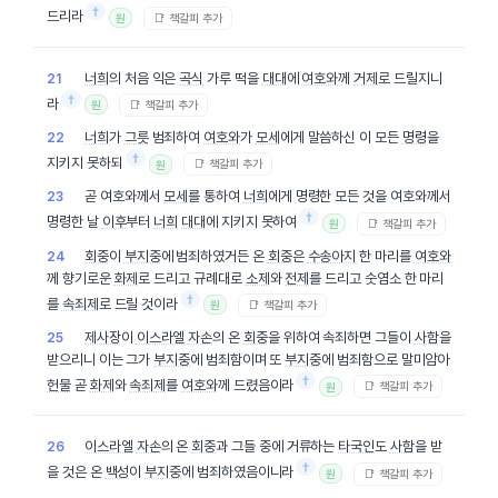
†
드리라
📑 책갈피 추가
원
너희
의 처음 익은
곡식
가루 떡을
대대
에
여호와
께
거제
로 드릴지니
21
†
라
📑 책갈피 추가
원
너희
가
그릇
범죄하여
여호와
가
모세
에게 말씀하신 이 모든
명령
을
22
†
지키지 못하되
📑 책갈피 추가
원
곧 여호와께서
모세
를 통하여
너희
에게 명령한 모든 것을 여호와께서
23
†
명령한 날
이후
부터
너희
대대
에 지키지 못하여
📑 책갈피 추가
원
회중
이
부지중
에 범죄하였거든 온
회중
은
수송아지
한 마리를
여호와
24
께 향기로운
화제
로 드리고 규례대로
소제
와
전제
를 드리고 숫염소 한 마리
†
를
속죄제
로 드릴 것이라
📑 책갈피 추가
원
제사장
이
이스라엘
자손
의 온
회중
을 위하여 속죄하면 그들이
사함
을
25
받으리니 이는 그가
부지중
에 범죄함이며 또
부지중
에 범죄함으로 말미암아
†
헌물
곧
화제
와
속죄제
를
여호와
께 드렸음이라
📑 책갈피 추가
원
이스라엘
자손
의 온
회중
과 그들 중에 거류하는
타국인
도
사함
을 받
26
†
을 것은 온
백성
이
부지중
에 범죄하였음이니라
📑 책갈피 추가
원