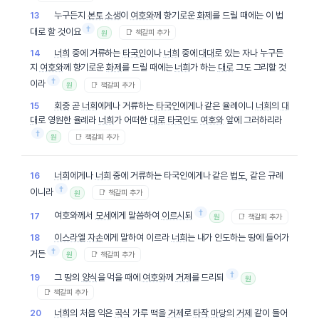
누구든지
본토
소생
이
여호와
께 향기로운
화제
를 드릴 때에는 이 법
13
†
대로 할 것이요
📑 책갈피 추가
원
너희
중에 거류하는
타국인
이나
너희
중에
대대
로 있는 자나 누구든
14
지
여호와
께 향기로운
화제
를 드릴 때에는
너희
가 하는
대로
그도 그리할 것
†
이라
📑 책갈피 추가
원
회중
곧
너희
에게나 거류하는
타국인
에게나 같은 율례이니
너희
의
대
15
대
로 영원한 율례라
너희
가 어떠한
대로
타국인
도
여호와
앞에 그러하리라
†
📑 책갈피 추가
원
너희
에게나
너희
중에 거류하는 타국인에게나 같은
법도
, 같은 규례
16
†
이니라
📑 책갈피 추가
원
†
여호와께서
모세
에게 말씀하여
이르시되
17
📑 책갈피 추가
원
이스라엘
자손
에게 말하여 이르라
너희
는 내가 인도하는 땅에 들어가
18
†
거든
📑 책갈피 추가
원
†
그 땅의
양식
을 먹을 때에
여호와
께
거제
를 드리되
19
원
📑 책갈피 추가
너희
의 처음 익은
곡식
가루 떡을
거제
로
타작
마당
의
거제
같이 들어
20