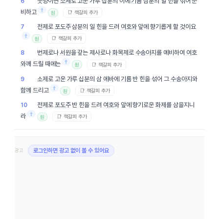
숫양이면
소제
로 고운 가루 십분의 이에
기름
삼분의 일 힌을 섞어 준
6
†
비하고
📑 책갈피 추가
원
전제
로
포도주
삼분의 일 힌을 드려
여호와
앞에 향기롭게 할 것이요
7
†
📑 책갈피 추가
원
번제로나
서원
을 갚는 제사로나
화목제
로
수송아지
를 예비하여
여호
8
†
와
께 드릴 때에는
📑 책갈피 추가
원
소제
로 고운 가루 십분의 삼
에바
에
기름
반 힌을 섞어 그
수송아지
와
9
†
함께
드리고
📑 책갈피 추가
원
전제
로
포도주
반 힌을 드려
여호와
앞에 향기로운
화제
를 삼을지니
10
†
라
📑 책갈피 추가
원
광고
로그인하면 광고 없이 볼 수 있어요