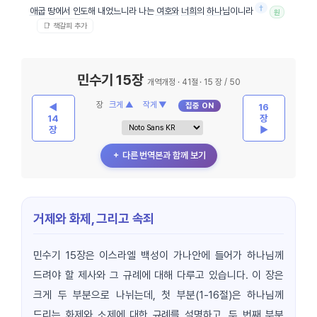
†
애굽
땅에서 인도해 내었느니라 나는
여호와
너희
의
하나님
이니라
원
📑 책갈피 추가
민수기 15장
개역개정 · 41절 · 15 장 / 50
장
크게 ▲
작게 ▼
집중 ON
◀
16
14
장
장
▶
＋ 다른 번역본과 함께 보기
거제와 화제, 그리고 속죄
민수기 15장은 이스라엘 백성이 가나안에 들어가 하나님께
드려야 할 제사와 그 규례에 대해 다루고 있습니다. 이 장은
크게 두 부분으로 나뉘는데, 첫 부분(1-16절)은 하나님께
드리는 화제와 소제에 대한 규례를 설명하고, 두 번째 부분