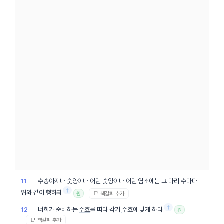
수송아지
나 숫양이나 어린 숫양이나 어린 염소에는 그 마리 수마다
11
†
위와 같이 행하되
📑 책갈피 추가
원
†
너희
가 준비하는
수효
를 따라 각기
수효
에 맞게 하라
12
원
📑 책갈피 추가