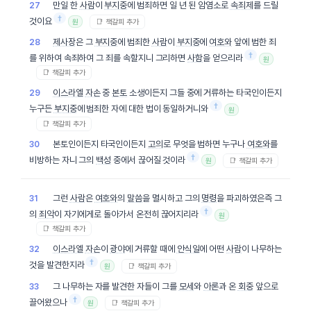
만일
한
사람
이
부지중
에 범죄하면 일 년 된 암염소로
속죄제
를 드릴
27
†
것이요
📑 책갈피 추가
원
제사장
은 그
부지중
에 범죄한
사람
이
부지중
에
여호와
앞에 범한 죄
28
†
를 위하여 속죄하여 그 죄를 속할지니 그리하면
사함
을 얻으리라
원
📑 책갈피 추가
이스라엘
자손
중
본토
소생이든지 그들 중에 거류하는 타국인이든지
29
†
누구든
부지중
에 범죄한 자에 대한 법이 동일하거니와
원
📑 책갈피 추가
본토인이든지 타국인이든지
고의
로 무엇을 범하면 누구나
여호와
를
30
†
비방하는 자니 그의
백성
중에서 끊어질 것이라
📑 책갈피 추가
원
그런
사람
은
여호와
의
말씀
을 멸시하고 그의
명령
을 파괴하였은즉 그
31
†
의
죄악
이 자기에게로 돌아가서 온전히 끊어지리라
원
📑 책갈피 추가
이스라엘
자손
이
광야
에 거류할 때에
안식일
에 어떤
사람
이 나무하는
32
†
것을 발견한지라
📑 책갈피 추가
원
그 나무하는 자를 발견한 자들이 그를
모세
와
아론
과 온
회중
앞으로
33
†
끌어왔으나
📑 책갈피 추가
원