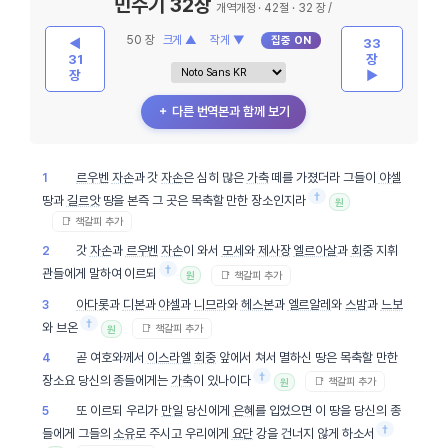
민수기 32장
개역개정 · 42절 · 32 장 /
50 장
크게 ▲
작게 ▼
집중 ON
◀
33
31
장
장
▶
＋ 다른 번역본과 함께 보기
르우벤
자손
과 갓
자손
은 심히 많은
가축
떼를 가졌더라 그들이
야셀
1
†
땅과
길르앗
땅을 본즉 그 곳은 목축할 만한 장소인지라
원
📑 책갈피 추가
갓
자손
과
르우벤
자손
이 와서
모세
와
제사장
엘르아살
과
회중
지휘
2
†
관들에게 말하여 이르되
📑 책갈피 추가
원
아다롯
과
디본
과
야셀
과
니므라
와
헤스본
과
엘르알레
와
스밤
과
느보
3
†
와 브온
📑 책갈피 추가
원
곧 여호와께서
이스라엘
회중
앞에서 쳐서 멸하신 땅은 목축할 만한
4
†
장소요 당신의 종들에게는
가축
이 있나이다
📑 책갈피 추가
원
또 이르되 우리가
만일
당신에게
은혜
를 입었으면 이 땅을 당신의 종
5
†
들에게 그들의
소유
로 주시고 우리에게
요단
강을 건너지 않게 하소서