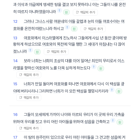
과
이삭
과
야곱
에게 맹세한 땅을
결코
보지 못하리니 이는 그들이 나를 온전
†
히 따르지 아니하였음이니라
📑 책갈피 추가
원
그러나
그나스
사람
여분네
의
아들
갈렙
과 눈의
아들
여호수아
는
여
12
†
호와
를 온전히 따랐느니라 하시고
📑 책갈피 추가
원
여호와
께서
이스라엘
에게 진노하사 그들에게 사십 년
동안
광야
에 방
13
황하게 하셨으므로
여호와
의
목전
에 악을 행한 그
세대
가
마침내
는 다 끊어
†
졌느니라
📑 책갈피 추가
원
보라
너희
는
너희
의
조상
의 대를
이어
일어난
죄인
의 무리로서
이스
14
†
라엘
을 향하신
여호와
의 노를
더욱
심하게 하는도다
원
📑 책갈피 추가
너희
가
만일
돌이켜
여호와
를 떠나면
여호와
께서 다시 이
백성
을
광
15
†
야
에 버리시리니 그리하면
너희
가 이 모든
백성
을 멸망시키리라
원
📑 책갈피 추가
그들이
모세
에게 가까이 나아와 이르되 우리가 이 곳에 우리
가축
을
16
†
위하여 우리를 짓고 우리 어린 아이들을 위하여
성읍
을 건축하고
원
📑 책갈피 추가
이 땅의 원주민이 있으므로 우리 어린 아이들을 그 견고한
성읍
에 거
17