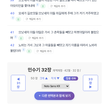
므낫세
의
아들
마길
의
자손
은 가서
길르앗
을 쳐서 빼앗고 거기 있는
39
†
아모리인을 쫓아내매
📑 책갈피 추가
원
모세
가
길르앗
을
므낫세
의
아들
마길
에게 주매 그가 거기 거주하였고
40
†
📑 책갈피 추가
원
므낫세
의
아들
야일
은 가서 그 촌락들을 빼앗고 하봇
야일
이라 불렀으
41
†
며
📑 책갈피 추가
원
노바
는 가서
그낫
과 그 마을들을 빼앗고
자기
이름을 따라서
노바
라
42
†
불렀더라
📑 책갈피 추가
원
민수기 32장
개역개정 · 42절 · 32 장 /
50 장
크게 ▲
작게 ▼
집중 ON
◀
33
31
장
장
▶
＋ 다른 번역본과 함께 보기