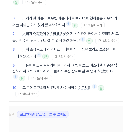
📑 책갈피 추가
원
모세
가 갓
자손
과
르우벤
자손
에게 이르되
너희
형제들은 싸우러 가
6
†
거늘
너희
는 여기 앉아 있고자 하느냐
📑 책갈피 추가
원
너희
가
어찌하여
이스라엘
자손
에게 낙심하게 하여서 여호와께서 그
7
†
들에게 주신 땅으로 건너갈 수 없게 하려 하느냐
📑 책갈피 추가
원
너희
조상들도 내가 가데스바네아에서 그 땅을 보라고 보냈을 때에
8
†
그리 하였었나니
📑 책갈피 추가
원
그들이
에스골
골짜기
에 올라가서 그 땅을
보고
이스라엘
자손
을 낙
9
심하게 하여서 여호와께서 그들에게 주신 땅으로 갈 수 없게 하였었느니라
†
📑 책갈피 추가
원
†
그 때에 여호와께서 진노하사 맹세하여
이르시되
10
원
📑 책갈피 추가
광고
로그인하면 광고 없이 볼 수 있어요