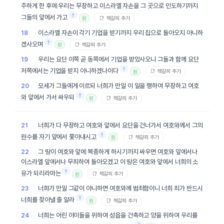
주하게 한 후에 우리는 무장하고
이스라엘
자손
을 그 곳으로 인도하기까지
†
그들의 앞에서 가고
📑 책갈피 추가
원
이스라엘
자손
이 각기
기업
을 받기까지 우리 집으로 돌아오지 아니하
18
†
겠사오며
📑 책갈피 추가
원
우리는
요단
이쪽 곧 동쪽에서
기업
을 받았사오니 그들과
함께
요단
19
†
저쪽에서는
기업
을 받지 아니하겠나이다
📑 책갈피 추가
원
모세
가 그들에게 이르되
너희
가
만일
이 일을 행하여 무장하고
여호
20
†
와
앞에서 가서 싸우되
📑 책갈피 추가
원
너희
가 다 무장하고
여호와
앞에서
요단
을 건너가서
여호와
께서 그의
21
†
원수
를
자기
앞에서
쫓아내시고
📑 책갈피 추가
원
그 땅이
여호와
앞에 복종하게 하시기까지 싸우면
여호와
앞에서나
22
이스라엘
앞에서나 무죄하여 돌아오겠고 이 땅은
여호와
앞에서
너희
의
소
†
유
가 되리라마는
📑 책갈피 추가
원
너희
가
만일
그같이 아니하면
여호와
께 범죄함이니
너희
죄가
반드시
23
†
너희
를 찾아낼 줄 알라
📑 책갈피 추가
원
너희
는 어린 아이들을 위하여
성읍
을 건축하고 양을 위하여 우리를
24