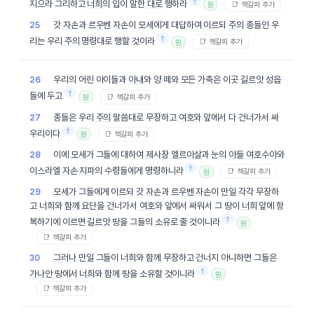
†
지으라 그리하고
너희
의 입이 말한
대로
행하라
📑 책갈피 추가
원
갓
자손
과
르우벤
자손
이
모세
에게 대답하여 이르되
주의
종들인 우
25
†
리는 우리
주의
명령대로 행할 것이라
📑 책갈피 추가
원
우리의 어린 아이들과
아내
와 양 떼와 모든
가축
은 이곳
길르앗
성읍
26
†
들에 두고
📑 책갈피 추가
원
종들은 우리
주의
말씀대로 무장하고
여호와
앞에서 다 건너가서 싸
27
†
우리이다
📑 책갈피 추가
원
이에
모세
가 그들에 대하여
제사장
엘르아살
과 눈의
아들
여호수아
와
28
†
이스라엘
자손
지파
의 수령들에게 명령하니라
📑 책갈피 추가
원
모세
가 그들에게 이르되 갓
자손
과
르우벤
자손
이
만일
각각 무장하
29
고
너희
와
함께
요단
을 건너가서
여호와
앞에서 싸워서 그 땅이
너희
앞에 항
†
복하기에 이르면
길르앗
땅을 그들의
소유
로 줄 것이니라
원
📑 책갈피 추가
그러나
만일
그들이
너희
와
함께
무장하고 건너지 아니하면 그들은
30
†
가나안
땅에서
너희
와
함께
땅을 소유할 것이니라
원
📑 책갈피 추가