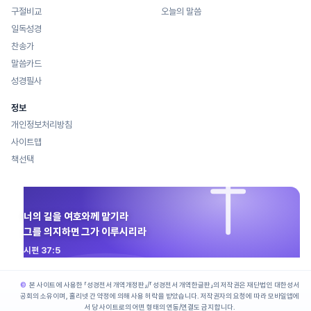
구절비교
오늘의 말씀
일독성경
찬송가
말씀카드
성경필사
정보
개인정보처리방침
사이트맵
책선택
너의 길을 여호와께 맡기라
그를 의지하면 그가 이루시리라
시편 37:5
본 사이트에 사용한 「성경전서 개역개정판」/「성경전서 개역한글판」의 저작권은 재단법인 대한성서
공회의 소유이며, 홀리넷 간 약정에 의해 사용 허락을 받았습니다. 저작권자의 요청에 따라 모바일앱에
서 당 사이트로의 어떤 형태의 연동/연결도 금지합니다.