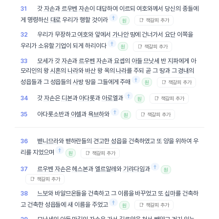
갓
자손
과
르우벤
자손
이 대답하여 이르되 여호와께서 당신의 종들에
31
†
게 명령하신
대로
우리가 행할 것이라
📑 책갈피 추가
원
우리가 무장하고
여호와
앞에서
가나안
땅에 건너가서
요단
이쪽을
32
†
우리가 소유할
기업
이 되게 하리이다
📑 책갈피 추가
원
모세
가 갓
자손
과
르우벤
자손
과
요셉
의
아들
므낫세
반
지파
에게 아
33
모리인의 왕
시혼
의
나라
와
바산
왕 옥의
나라
를 주되 곧 그 땅과 그
경내
의
†
성읍들과 그 성읍들의
사방
땅을 그들에게 주매
📑 책갈피 추가
원
†
갓
자손
은
디본
과
아다롯
과
아로엘
과
34
📑 책갈피 추가
원
†
아다롯소반과
야셀
과
욕브하
와
35
📑 책갈피 추가
원
벧니므라
와 벧하란들의 견고한
성읍
을 건축하였고 또 양을 위하여 우
36
†
리를 지었으며
📑 책갈피 추가
원
†
르우벤
자손
은
헤스본
과
엘르알레
와
기랴다임
과
37
원
📑 책갈피 추가
느보
와 바알므온들을 건축하고 그 이름을 바꾸었고 또
십마
를 건축하
38
†
고 건축한 성읍들에 새 이름을 주었고
📑 책갈피 추가
원