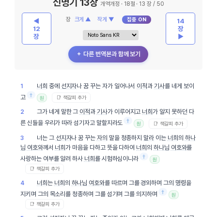
신명기 13장
개역개정 · 18절 · 13 장 / 50
장
크게 ▲
작게 ▼
집중 ON
◀
14
12
장
장
▶
＋ 다른 번역본과 함께 보기
너희
중에
선지자
나 꿈 꾸는 자가 일어나서
이적
과
기사
를 네게 보이
1
†
고
📑 책갈피 추가
원
그가 네게 말한 그
이적
과
기사
가 이루어지고
너희
가 알지 못하던 다
2
†
른 신들을 우리가 따라 섬기자고 말할지라도
📑 책갈피 추가
원
너는 그
선지자
나 꿈 꾸는
자의
말을 청종하지
말라
이는
너희
의
하나
3
님
여호와
께서
너희
가 마음을 다하고 뜻을 다하여
너희
의
하나님
여호와
를
†
사랑하는 여부를 알려 하사
너희
를 시험하심이니라
원
📑 책갈피 추가
너희
는
너희
의
하나님
여호와
를 따르며 그를 경외하며 그의
명령
을
4
†
지키며 그의 목소리를 청종하며 그를 섬기며 그를 의지하며
원
📑 책갈피 추가