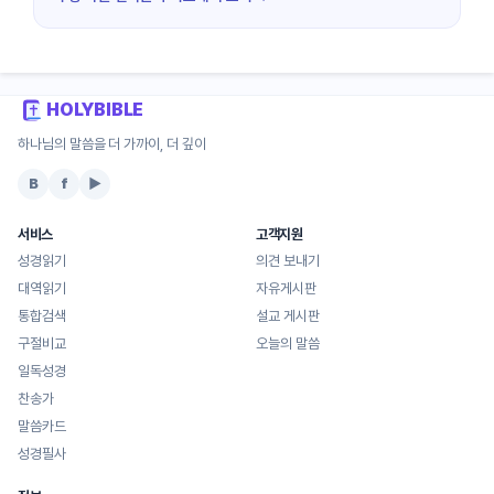
HOLYBIBLE
하나님의 말씀을 더 가까이, 더 깊이
B
f
▶
서비스
고객지원
성경읽기
의견 보내기
대역읽기
자유게시판
통합검색
설교 게시판
구절비교
오늘의 말씀
일독성경
찬송가
말씀카드
성경필사