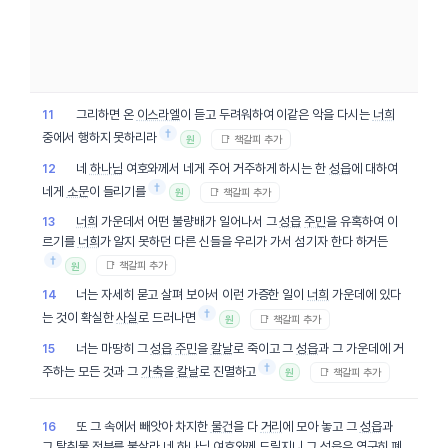
그리하면 온
이스라엘
이 듣고 두려워하여 이같은 악을 다시는
너희
11
†
중에서 행하지 못하리라
📑 책갈피 추가
원
네
하나님
여호와께서 네게 주어 거주하게 하시는 한
성읍
에 대하여
12
†
네게
소문
이 들리기를
📑 책갈피 추가
원
너희
가운데서 어떤 불량배가 일어나서 그
성읍
주민
을 유혹하여 이
13
르기를
너희
가 알지 못하던 다른 신들을 우리가 가서 섬기자 한다 하거든
†
📑 책갈피 추가
원
너는 자세히 묻고 살펴 보아서 이런 가증한 일이
너희
가운데에 있다
14
†
는 것이 확실한
사실
로 드러나면
📑 책갈피 추가
원
너는 마땅히 그
성읍
주민
을
칼날
로 죽이고 그
성읍
과 그 가운데에 거
15
†
주하는 모든 것과 그
가축
을
칼날
로 진멸하고
📑 책갈피 추가
원
또 그 속에서 빼앗아 차지한
물건
을 다
거리
에 모아 놓고 그
성읍
과
16
그
탈취물
전부
를 불살라 네
하나님
여호와
께 드릴지니 그
성읍
은 영구히 폐