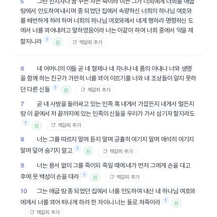
그런
선지자
나 꿈 꾸는 자는 죽이라 이는 그가
너희
에게
너희
를
애굽
5
땅에서 인도하여 내시며 종 되었던 집에서 속량하신
너희
의
하나님
여호와
를 배반하게 하려 하며
너희
의
하나님
여호와
께서 네게 행하라 명령하신 도
에서 너를 꾀어내려고 말하였음이라 너는 이같이 하여
너희
중에서 악을 제
†
할지니라
📑 책갈피 추가
원
네 어머니의
아들
곧 네
형제
나 네
자녀
나 네 품의
아내
나 너와
생명
6
을
함께
하는
친구
가 가만히 너를 꾀어 이르기를 너와 네 조상들이 알지 못하
†
던 다른 신들
📑 책갈피 추가
원
곧 네
사방
을 둘러싸고 있는
민족
혹 네게서 가깝든지 네게서 멀든지
7
땅 이 끝에서 저 끝까지에 있는
민족
의 신들을 우리가 가서 섬기자 할지라도
†
📑 책갈피 추가
원
너는 그를 따르지 말며 듣지 말며 긍휼히 여기지 말며 애석히 여기지
8
†
말며 덮어 숨기지
말고
📑 책갈피 추가
원
너는
용서
없이 그를 죽이되 죽일 때에 네가 먼저 그에게 손을 대고
9
†
후에 뭇
백성
이 손을 대라
📑 책갈피 추가
원
그는
애굽
땅 종 되었던 집에서 너를 인도하여 내신 네
하나님
여호와
10
†
에게서 너를 꾀어 떠나게 하려 한 자이니 너는 돌로 쳐죽이라
원
📑 책갈피 추가