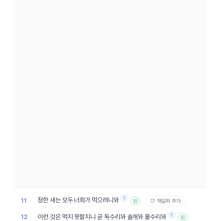
†
정한 새는
모두
너희
가 먹으려니와
11
📑 책갈피 추가
원
†
이런 것은 먹지 못할지니 곧
독수리
와
솔개
와 물수리와
12
원