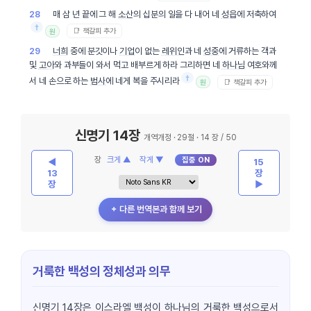
매 삼 년 끝에 그 해
소산
의 십분의 일을 다 내어 네
성읍
에 저축하여
28
†
📑 책갈피 추가
원
너희
중에 분깃이나
기업
이 없는
레위인
과 네
성중
에 거류하는 객과
29
및
고아
와 과부들이 와서 먹고 배부르게 하라 그리하면 네
하나님
여호와께
†
서 네 손으로 하는
범사
에 네게 복을 주시리라
📑 책갈피 추가
원
신명기 14장
개역개정 · 29절 · 14 장 / 50
장
크게 ▲
작게 ▼
집중 ON
◀
15
13
장
장
▶
＋ 다른 번역본과 함께 보기
거룩한 백성의 정체성과 의무
신명기 14장은 이스라엘 백성이 하나님의 거룩한 백성으로서