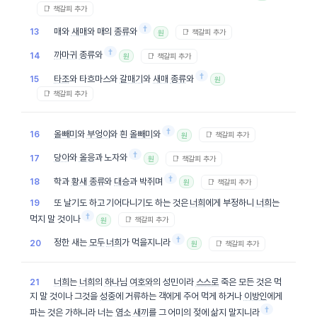
📑 책갈피 추가
†
매와
새매
와 매의
종류
와
13
📑 책갈피 추가
원
†
까마귀
종류
와
14
📑 책갈피 추가
원
†
타조
와 타흐마스와
갈매기
와
새매
종류
와
15
원
📑 책갈피 추가
†
올빼미
와
부엉이
와 흰
올빼미
와
16
📑 책갈피 추가
원
†
당아
와
올응
과 노자와
17
📑 책갈피 추가
원
†
학과
황새
종류
와
대승
과 박쥐며
18
📑 책갈피 추가
원
또 날기도 하고 기어다니기도 하는 것은
너희
에게 부정하니
너희
는
19
†
먹지 말 것이나
📑 책갈피 추가
원
†
정한 새는
모두
너희
가 먹을지니라
20
📑 책갈피 추가
원
너희
는
너희
의
하나님
여호와
의 성민이라
스스로
죽은 모든 것은 먹
21
지 말 것이나 그것을
성중
에 거류하는 객에게 주어 먹게 하거나
이방인
에게
†
파는 것은 가하니라 너는
염소
새끼
를 그 어미의 젖에 삶지 말지니라