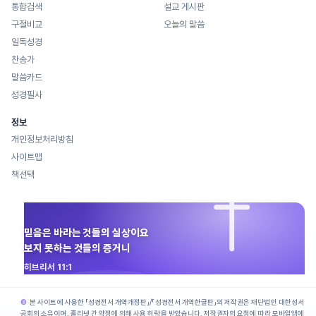
통합검색
설교 게시판
구절비교
오늘의 말씀
일독성경
찬송가
말씀카드
성경필사
정보
개인정보처리방침
사이트맵
책선택
믿음은 바라는 것들의 실상이요
보지 못하는 것들의 증거니
히브리서 11:1
본 사이트에 사용한 「성경전서 개역개정판」/「성경전서 개역한글판」의 저작권은 재단법인 대한성서
공회의 소유이며, 홀리넷 간 약정에 의해 사용 허락을 받았습니다. 저작권자의 요청에 따라 모바일앱에