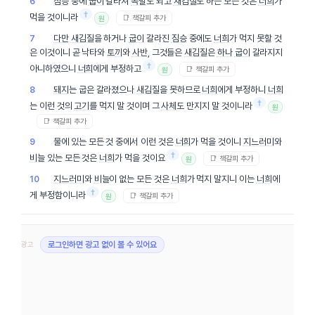
짐승
중에
굽이
갈라져
쪽발
도 되고
새김질
도 하는 모든 것은
너희
가
6
†
먹을 것이니라
📑 책갈피 추가
원
다만
새김질
을 하거나
굽이
갈라진
짐승
중에도
너희
가 먹지 못할 것
7
은 이것이니 곧 낙타와
토끼
와
사반
, 그것들은
새김질
은
하나
굽이
갈라지지
†
아니하였으니
너희
에게 부정하고
📑 책갈피 추가
원
돼지
는 굽은 갈라졌으나
새김질
을 못하므로
너희
에게 부정하니
너희
8
†
는 이런 것의
고기
를 먹지 말 것이며 그
사체
도 만지지 말 것이니라
원
📑 책갈피 추가
물에 있는 모든 것 중에서 이런 것은
너희
가 먹을 것이니
지느러미
와
9
†
비늘
있는 모든 것은
너희
가 먹을 것이요
📑 책갈피 추가
원
지느러미
와
비늘
이 없는 모든 것은
너희
가 먹지 말지니 이는
너희
에
10
†
게 부정함이니라
📑 책갈피 추가
원
광고
로그인하면 광고 없이 볼 수 있어요