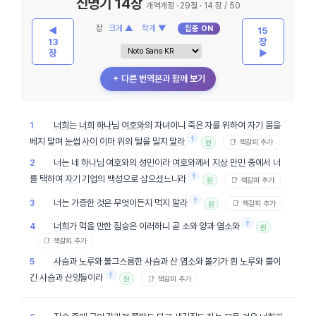
신명기 14장
개역개정 · 29절 · 14 장 / 50
장
크게 ▲
작게 ▼
집중 ON
◀
15
13
장
장
▶
＋ 다른 번역본과 함께 보기
너희
는
너희
하나님
여호와
의 자녀이니 죽은 자를 위하여
자기
몸을
1
†
베지 말며
눈썹
사이
이마
위의 털을 밀지
말라
📑 책갈피 추가
원
너는 네
하나님
여호와
의 성민이라
여호와
께서
지상
만민
중에서 너
2
†
를 택하여
자기
기업
의
백성
으로 삼으셨느니라
📑 책갈피 추가
원
†
너는 가증한 것은 무엇이든지 먹지
말라
3
📑 책갈피 추가
원
†
너희
가 먹을 만한
짐승
은 이러하니 곧 소와 양과
염소
와
4
원
📑 책갈피 추가
사슴
과
노루
와 불그스름한
사슴
과 산
염소
와
볼기
가 흰
노루
와 뿔이
5
†
긴
사슴
과 산양들이라
📑 책갈피 추가
원