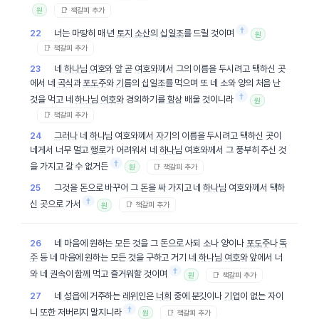
📑 책갈피 추가
원
†
너는 마땅히 매 년
토지
소산
의
십일조
를 드릴 것이며
22
원
📑 책갈피 추가
네
하나님
여호와
앞 곧
여호와
께서 그의 이름을 두시려고 택하신 곳
23
에서 네
곡식
과
포도주
와
기름
의
십일조
를 먹으며 또 네 소와 양의 처음 난
†
것을 먹고 네
하나님
여호와
경외하기를
항상
배울 것이니라
원
📑 책갈피 추가
그러나
네
하나님
여호와께서
자기
의 이름을 두시려고 택하신 곳이
24
네게서 너무 멀고
행로
가 어려워서 네
하나님
여호와께서 그 풍부히 주신 것
†
을 가지고 갈 수 없거든
📑 책갈피 추가
원
그것을 돈으로 바꾸어 그 돈을 싸 가지고 네
하나님
여호와께서 택하
25
†
신 곳으로 가서
📑 책갈피 추가
원
네 마음에 원하는 모든 것을 그 돈으로 사되 소나 양이나
포도주
나
독
26
주
등 네 마음에 원하는 모든 것을 구하고 거기 네
하나님
여호와
앞에서 너
†
와 네
권속
이
함께
먹고 즐거워할 것이며
📑 책갈피 추가
원
네
성읍
에 거주하는
레위인
은
너희
중에 분깃이나
기업
이 없는 자이
27
†
니 또한 저버리지 말지니라
📑 책갈피 추가
원