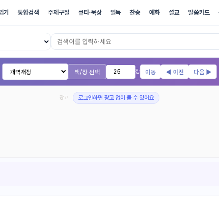
읽기
통합검색
주제구절
큐티·묵상
일독
찬송
예화
설교
말씀카드
17개 번역본 온라인 성경
책/장 선택
이동
◀ 이전
다음 ▶
장
광고
로그인하면 광고 없이 볼 수 있어요