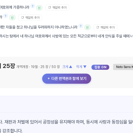
†
여호와
께 가증하니라
📑 책갈피 추가
원
†
라
📑 책갈피 추가
원
†
 약한 자들을 쳤고
하나님
을 두려워하지 아니하였느니라
📑 책갈피 추가
원
 하시는 땅에서 네
하나님
여호와께서
사방
에 있는 모든 적군으로부터 네게
안식
을 주실 때에 
 25장
개역개정 · 19절 · 25 장 / 50 장
크게 ▲
작게 ▼
집중 ON
＋ 다른 번역본과 함께 보기
. 재판과 처벌에 있어서 공정성을 유지해야 하며, 동시에 사랑과 동정심을 잃
을 강조합니다.