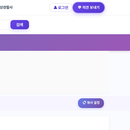
성경필사
👤 로그인
💬 의견 보내기
검색
📋 복사 설정