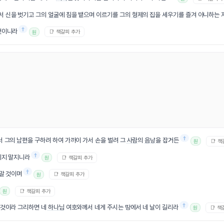
서 신을 벗기고 그의
얼굴
에 침을 뱉으며 이르기를 그의
형제
의 집을 세우기를 즐겨 아니하는 
†
것이니라
📑 책갈피 추가
원
†
서 그의
남편
을 구하려 하여 가까이 가서 손을 벌려 그
사람
의
음낭
을 잡거든
📑 
원
†
기지 말지니라
📑 책갈피 추가
원
†
 말 것이며
📑 책갈피 추가
원
📑 책갈피 추가
원
†
 것이라 그리하면 네
하나님
여호와께서 네게 주시는 땅에서 네 날이 길리라
📑 책
원