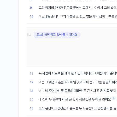
그의
형제
의
아내
가 장로들 앞에서 그에게 나아가서 그의 발에
9
이스라엘
중에서 그의 이름을 신 벗김 받은
자의
집이라 부를 
10
광고
로그인하면 광고 없이 볼 수 있어요
두
사람
이
서로
싸울 때에 한
사람
의
아내
가 그 치는
자의
손에
11
너는 그
여인
의 손을 찍어버릴 것이고 네 눈이 그를 불쌍히 여
12
너는 네
주머니
에 두
종류
의 저울추 곧 큰 것과 작은 것을 넣지
13
†
네 집에 두
종류
의 되 곧 큰 것과 작은 것을 두지 말 것이요
14
오직
온전하고 공정한 저울추를 두며 온전하고 공정한 되를 둘
15