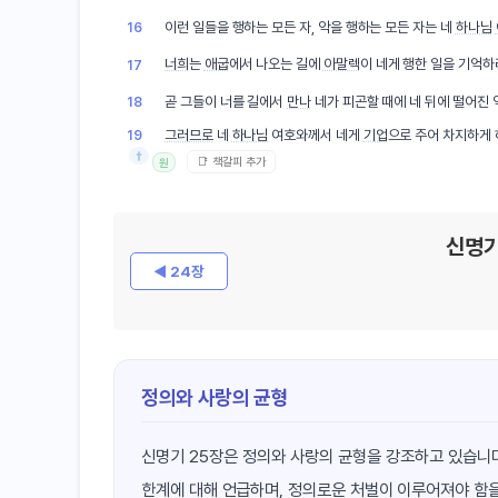
이런 일들을 행하는 모든 자, 악을 행하는 모든 자는 네
하나님
16
너희
는
애굽
에서 나오는 길에
아말렉
이 네게 행한 일을 기억하
17
곧 그들이 너를 길에서
만나
네가 피곤할 때에 네 뒤에 떨어진
18
그러므로
네
하나님
여호와께서 네게
기업
으로 주어 차지하게
19
†
📑 책갈피 추가
원
신명기
◀ 24장
정의와 사랑의 균형
신명기 25장은 정의와 사랑의 균형을 강조하고 있습니다
한계에 대해 언급하며, 정의로운 처벌이 이루어져야 함