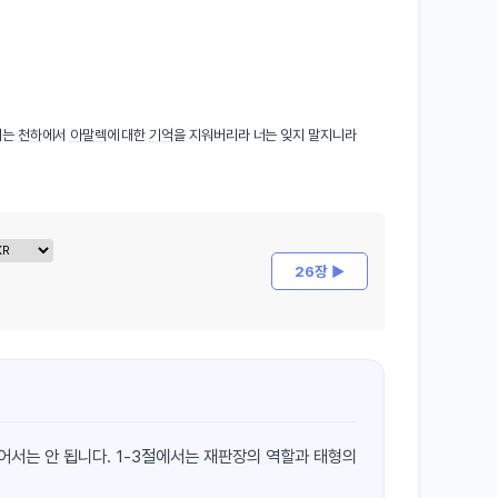
너는
천하
에서
아말렉
에 대한
기억
을 지워버리라 너는 잊지 말지니라
26장 ▶
어서는 안 됩니다. 1-3절에서는 재판장의 역할과 태형의