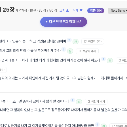
 25장
개역개정 · 19절 · 25 장 / 50 장
크게 ▲
작게 ▼
집중 ON
＋ 다른 번역본과 함께 보기
†
판
하여
의인
은 의롭다 하고
악인
은 정죄할 것이며
📑 책갈피 추가
원
†
에서 그의 죄에 따라 수를 맞추어 때리게 하라
📑 책갈피 추가
원
†
 넘겨 매를 지나치게 때리면 네가 네
형제
를 경히 여기는 것이 될까 하노라
📑 책
원
 추가
은
자의
아내
는 나가서
타인
에게
시집
가지
말 것이요 그의
남편
의
형제
가 그에게로 들어가서 
†
 이름이
이스라엘
중에서 끊어지지 않게 할 것이니라
📑 책갈피 추가
원
니하면 그
형제
의
아내
는 그
성문
으로 장로들에게로 나아가서 말하기를 내
남편
의
형제
가 그
†
뜻대로 말하기를 내가 그
여자
를 맞이하기를 즐겨하지 아니하노라 하면
📑 책갈피 
원