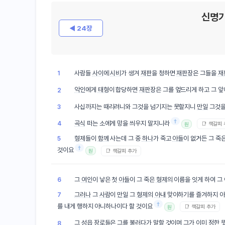
신명기
◀ 24장
사람들
사이
에
시비
가 생겨
재판
을 청하면
재판장
은 그들을
재
1
악인
에게
태형
이 합당하면
재판장
은 그를 엎드리게 하고 그 앞
2
사십까지는 때리려니와 그것을 넘기지는 못할지니
만일
그것을
3
†
곡식
떠는 소에게 망을 씌우지 말지니라
4
📑 책갈피
원
형제
들이
함께
사는데 그 중
하나
가 죽고
아들
이 없거든 그 죽
5
†
것이요
📑 책갈피 추가
원
그
여인
이 낳은 첫
아들
이 그 죽은
형제
의 이름을 잇게 하여 그
6
그러나
그
사람
이
만일
그
형제
의
아내
맞이하기를 즐겨하지 아
7
†
를 내게 행하지 아니하나이다 할 것이요
📑 책갈피 추가
원
그
성읍
장로들은 그를 불러다가 말할 것이며 그가
이미
정한 
8