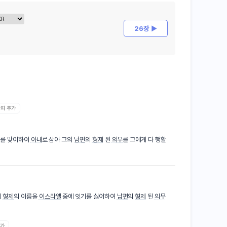
26장 ▶
갈피 추가
그를 맞이하여
아내
로 삼아 그의
남편
의
형제
된
의무
를 그에게 다 행할
의
형제
의 이름을
이스라엘
중에 잇기를 싫어하여
남편
의
형제
된
의무
추가