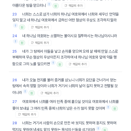
†
아름다운 땅을 얻으리니
📑 책갈피 추가
원
너희
는
스스로
삼가
너희
의
하나님
여호와께서
너희
와 세우신
언약
을
23
잊지
말고
네
하나님
여호와께서 금하신 어떤
형상
의
우상
도 조각하지
말라
†
📑 책갈피 추가
원
네
하나님
여호와
는 소멸하는 불이시요 질투하시는
하나님
이시니라
24
†
📑 책갈피 추가
원
네가 그 땅에서
아들
을 낳고
손자
를 얻으며 오래 살 때에
만일
스스로
25
부패하여
무슨
형상
의 우상이든지 조각하여 네
하나님
여호와
앞에 악을 행
†
함으로 그의 노를 일으키면
📑 책갈피 추가
원
내가
오늘
천지
를 불러
증거
를 삼노니
너희
가
요단
을 건너가서 얻는
26
땅에서 속히 망할 것이라
너희
가 거기서
너희
의 날이 길지 못하고 전멸될 것
†
이니라
📑 책갈피 추가
원
여호와께서
너희
를 여러
민족
중에 흩으실 것이요 여호와께서
너희
를
27
†
쫓아 보내실 그 여러
민족
중에
너희
의 남은
수가
많지 못할 것이며
원
📑 책갈피 추가
너희
는 거기서
사람
의 손으로 만든 바 보지도 못하며 듣지도 못하며
28
†
먹지도 못하며
냄새
도 맡지 못하는
목석
의 신들을 섬기리라
원