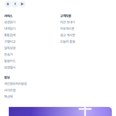
B
f
▶
서비스
고객지원
성경읽기
의견 보내기
대역읽기
자유게시판
통합검색
설교 게시판
구절비교
오늘의 말씀
일독성경
찬송가
말씀카드
성경필사
정보
개인정보처리방침
사이트맵
책선택