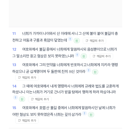
너희
가 가까이 나아와서 산 아래에 서니 그 산에 불이 붙어
불길
이 충
11
†
천하고 어둠과
구름
과
흑암
이 덮였는데
📑 책갈피 추가
원
여호와께서
불길
중에서
너희
에게 말씀하시되 음성뿐이므로
너희
가
12
†
그 말소리만 듣고
형상
은 보지 못하였느니라
📑 책갈피 추가
원
여호와께서 그의
언약
을
너희
에게 반포하시고
너희
에게 지키라 명령
13
†
하셨으니 곧 십계명이며 두
돌판
에
친히
쓰신 것이라
원
📑 책갈피 추가
그 때에 여호와께서 내게 명령하사
너희
에게
규례
와
법도
를 교훈하게
14
하셨나니 이는
너희
가 거기로 건너가 받을 땅에서 행하게 하려 하심이니라
†
📑 책갈피 추가
원
여호와께서
호렙
산
불길
중에서
너희
에게 말씀하시던 날에
너희
가
15
†
어떤
형상
도 보지 못하였은즉
너희
는
깊이
삼가라
원
📑 책갈피 추가