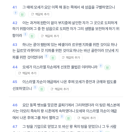
그 때에
모세
가
요단
이쪽 해 돋는 쪽에서 세
성읍
을 구별하였으니
41
†
📑 책갈피 추가
원
이는 과거에
원한
이 없이
부지중
에 살인한 자가 그 곳으로 도피하게
42
하기 위함이며 그 중 한
성읍
으로 도피한 자가 그의
생명
을 보전하게 하기 위
†
함이라
📑 책갈피 추가
원
하나
는
광야
평원
에 있는 베셀이라
르우벤
지파
를
위한
것이요
하나
43
는
길르앗
라못이라 갓
지파
를
위한
것이요
하나
는
바산
골란이라
므낫세
지
†
파
를
위한
것이었더라
📑 책갈피 추가
원
†
모세
가
이스라엘
자손
에게 선포한
율법
은 이러하니라
44
원
📑 책갈피 추가
이스라엘
자손
이
애굽
에서 나온 후에
모세
가 증언과
규례
와
법도
를
45
†
선포하였으니
📑 책갈피 추가
원
요단
동쪽 벳브올
맞은편
골짜기
에서 그리하였더라 이 땅은
헤스본
에
46
사는
아모리
족속
의 왕
시혼
에게 속하였더니
모세
와
이스라엘
자손
이
애굽
†
에서 나온 후에 그를 쳐서 멸하고
📑 책갈피 추가
원
그 땅을
기업
으로 얻었고 또
바산
왕 옥의 땅을 얻었으니 그 두
사람
47
†