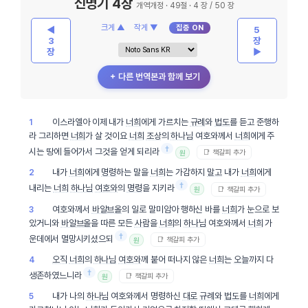
신명기 4장
개역개정 · 49절 · 4 장 / 50 장
크게 ▲
작게 ▼
집중 ON
◀
5
3
장
장
▶
＋ 다른 번역본과 함께 보기
이스라엘아 이제 내가
너희
에게 가르치는
규례
와
법도
를 듣고 준행하
1
라 그리하면
너희
가 살 것이요
너희
조상
의
하나님
여호와께서
너희
에게 주
†
시는 땅에 들어가서 그것을 얻게 되리라
📑 책갈피 추가
원
내가
너희
에게
명령
하는 말을
너희
는 가감하지
말고
내가
너희
에게
2
†
내리는
너희
하나님
여호와
의
명령
을 지키라
📑 책갈피 추가
원
여호와께서
바알브올
의 일로 말미암아 행하신 바를
너희
가 눈으로 보
3
았거니와
바알브올
을 따른 모든
사람
을
너희
의
하나님
여호와께서
너희
가
†
운데에서 멸망시키셨으되
📑 책갈피 추가
원
오직
너희
의
하나님
여호와
께 붙어 떠나지 않은
너희
는
오늘
까지 다
4
†
생존하였느니라
📑 책갈피 추가
원
내가 나의
하나님
여호와께서 명령하신
대로
규례
와
법도
를
너희
에게
5