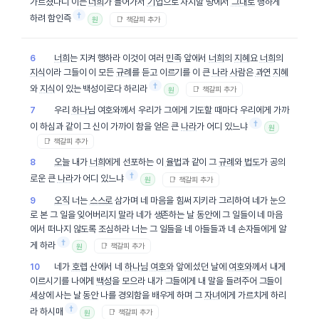
가르쳤나니 이는
너희
가 들어가서
기업
으로 차지할 땅에서
그대로
행하게
†
하려 함인즉
📑 책갈피 추가
원
너희
는 지켜 행하라 이것이 여러
민족
앞에서
너희
의
지혜
요
너희
의
6
지식
이라 그들이 이 모든
규례
를 듣고 이르기를 이 큰
나라
사람
은
과연
지혜
†
와
지식
이 있는 백성이로다 하리라
📑 책갈피 추가
원
우리
하나님
여호와께서 우리가 그에게 기도할 때마다 우리에게 가까
7
†
이 하심과 같이 그 신이 가까이 함을 얻은 큰
나라
가 어디 있느냐
원
📑 책갈피 추가
오늘
내가
너희
에게 선포하는 이
율법
과 같이 그
규례
와
법도
가 공의
8
†
로운 큰
나라
가 어디 있느냐
📑 책갈피 추가
원
오직
너는
스스로
삼가며 네 마음을 힘써 지키라 그리하여 네가 눈으
9
로 본 그 일을 잊어버리지
말라
네가 생존하는 날
동안
에 그 일들이 네 마음
에서 떠나지 않도록 조심하라 너는 그 일들을 네 아들들과 네 손자들에게 알
†
게 하라
📑 책갈피 추가
원
네가
호렙
산에서 네
하나님
여호와
앞에 섰던 날에
여호와
께서 내게
10
이르시기를 나에게
백성
을 모으라 내가 그들에게 내 말을 들려주어 그들이
세상
에 사는 날
동안
나를 경외함을 배우게 하며 그
자녀
에게 가르치게 하리
†
라 하시매
📑 책갈피 추가
원