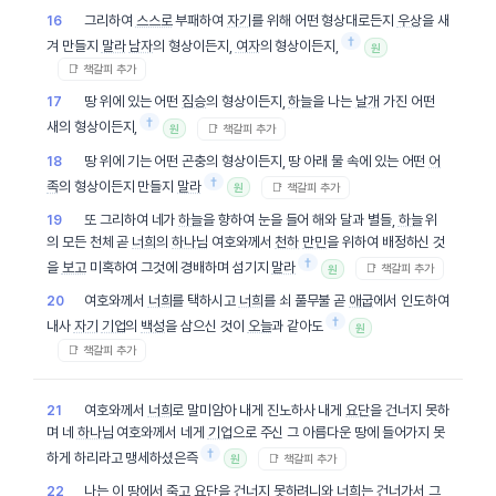
그리하여
스스로
부패하여
자기
를 위해 어떤 형상대로든지
우상
을 새
16
†
겨 만들지
말라
남자
의 형상이든지,
여자
의 형상이든지,
원
📑 책갈피 추가
땅 위에 있는 어떤
짐승
의 형상이든지,
하늘
을 나는
날개
가진 어떤
17
†
새의 형상이든지,
📑 책갈피 추가
원
땅 위에 기는 어떤 곤충의 형상이든지, 땅 아래 물 속에 있는 어떤
어
18
†
족
의 형상이든지 만들지
말라
📑 책갈피 추가
원
또 그리하여 네가
하늘
을 향하여 눈을 들어 해와 달과 별들,
하늘
위
19
의 모든 천체 곧
너희
의
하나님
여호와께서
천하
만민
을 위하여 배정하신 것
†
을
보고
미혹하여 그것에 경배하며 섬기지
말라
📑 책갈피 추가
원
여호와께서
너희
를 택하시고
너희
를 쇠 풀무불 곧
애굽
에서 인도하여
20
†
내사
자기
기업
의
백성
을 삼으신 것이
오늘
과 같아도
원
📑 책갈피 추가
여호와께서
너희
로 말미암아 내게 진노하사 내게
요단
을 건너지 못하
21
며 네
하나님
여호와께서 네게
기업
으로 주신 그 아름다운 땅에 들어가지 못
†
하게 하리라고 맹세하셨은즉
📑 책갈피 추가
원
나는 이 땅에서 죽고
요단
을 건너지 못하려니와
너희
는 건너가서 그
22