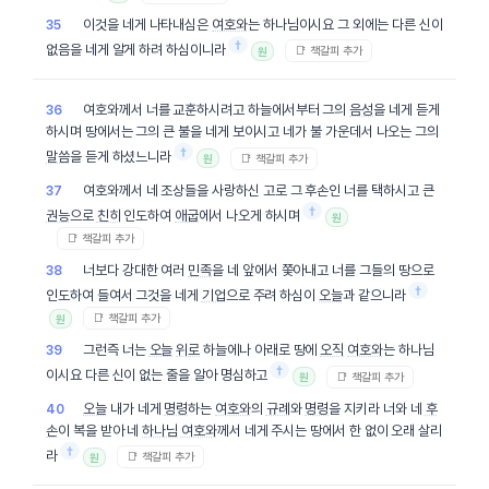
이것을 네게 나타내심은
여호와
는 하나님이시요 그 외에는 다른 신이
35
†
없음을 네게 알게 하려 하심이니라
📑 책갈피 추가
원
여호와께서 너를 교훈하시려고 하늘에서부터 그의
음성
을 네게 듣게
36
하시며 땅에서는 그의 큰 불을 네게 보이시고 네가 불 가운데서 나오는 그의
†
말씀
을 듣게 하셨느니라
📑 책갈피 추가
원
여호와께서 네 조상들을 사랑하신 고로 그 후손인 너를 택하시고 큰
37
†
권능
으로
친히
인도하여
애굽
에서 나오게 하시며
원
📑 책갈피 추가
너보다 강대한 여러
민족
을 네 앞에서 쫓아내고 너를 그들의 땅으로
38
†
인도하여 들여서 그것을 네게
기업
으로 주려 하심이
오늘
과 같으니라
📑 책갈피 추가
원
그런즉 너는
오늘
위로
하늘에나 아래로 땅에
오직
여호와
는 하나님
39
†
이시요 다른 신이 없는 줄을 알아 명심하고
📑 책갈피 추가
원
오늘
내가 네게
명령
하는
여호와
의
규례
와
명령
을 지키라 너와 네
후
40
손
이 복을 받아 네
하나님
여호와
께서 네게 주시는 땅에서 한 없이 오래 살리
†
라
📑 책갈피 추가
원