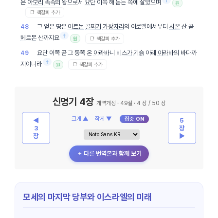
은
아모리
족속
의 왕으로서
요단
이쪽 해 돋는 쪽에 살았으며
원
📑 책갈피 추가
그 얻은 땅은
아르논
골짜기
가장자리
의 아로엘에서부터
시온
산 곧
48
†
헤르몬
산까지요
📑 책갈피 추가
원
요단
이쪽 곧 그 동쪽 온
아라바
니
비스가
기슭
아래
아라바
의 바다까
49
†
지이니라
📑 책갈피 추가
원
신명기 4장
개역개정 · 49절 · 4 장 / 50 장
크게 ▲
작게 ▼
집중 ON
◀
5
3
장
장
▶
＋ 다른 번역본과 함께 보기
모세의 마지막 당부와 이스라엘의 미래