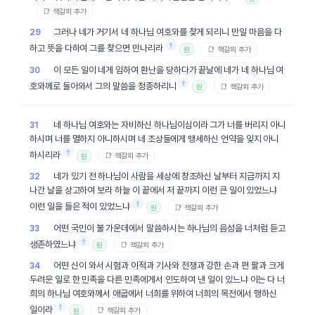
📑 책갈피 추가
그러나
네가 거기서 네
하나님
여호와
를 찾게 되리니
만일
마음을 다
29
†
하고 뜻을 다하여 그를 찾으면 만나리라
📑 책갈피 추가
원
이 모든 일이 네게 임하여
환난
을
당하다
가 끝날에 네가 네
하나님
여
30
†
호와께로 돌아와서 그의
말씀
을 청종하리니
📑 책갈피 추가
원
네
하나님
여호와
는 자비하신
하나님
이심이라 그가 너를 버리지 아니
31
하시며 너를 멸하지 아니하시며 네 조상들에게 맹세하신
언약
을 잊지 아니
†
하시리라
📑 책갈피 추가
원
네가 있기 전
하나님
이
사람
을
세상
에 창조하신 날부터
지금
까지 지
32
나간 날을 상고하여 보라
하늘
이 끝에서 저 끝까지 이런 큰 일이 있었느냐
†
이런 일을 들은 적이 있었느냐
📑 책갈피 추가
원
어떤
국민
이 불 가운데에서 말씀하시는
하나님
의
음성
을 너처럼 듣고
33
†
생존하였느냐
📑 책갈피 추가
원
어떤 신이 와서
시험
과
이적
과
기사
와
전쟁
과 강한 손과 편 팔과 크게
34
두려운 일로 한
민족
을 다른
민족
에게서 인도하여 낸 일이 있느냐 이는 다
너
희
의
하나님
여호와께서
애굽
에서
너희
를 위하여
너희
의
목전
에서 행하신
†
일이라
📑 책갈피 추가
원