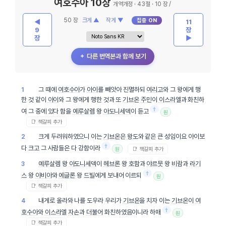
여호수아 10장
개역개정 · 43절 · 10 장 /
50 장
크게 ▲
작게 ▼
집중 ON
◀
11
9
장
장
▶
＋ 다른 번역본과 함께 보기
그 때에
여호수아
가
아이
를 빼앗아 진멸하되
여리고
와 그 왕에게 행
1
한 것 같이
아이
와 그 왕에게 행한 것과 또
기브온
주민
이
이스라엘
과 화친하
†
여 그 중에 있다 함을
예루살렘
왕
아도니세덱
이 듣고
원
📑 책갈피 추가
크게 두려워하였으니 이는
기브온
은
왕도
와 같은 큰 성임이요 아이보
2
†
다 크고 그 사람들은 다 강함이라
📑 책갈피 추가
원
예루살렘
왕
아도니세덱
이
헤브론
왕
호함
과
야르뭇
왕
비람
과
라기
3
†
스
왕
야비아
와
에글론
왕
드빌
에게 보내어 이르되
원
📑 책갈피 추가
내게로 올라와 나를 도우라 우리가
기브온
을 치자 이는
기브온
이
여
4
†
호수아
와
이스라엘
자손
과
더불어
화친하였음이니라 하매
원
📑 책갈피 추가