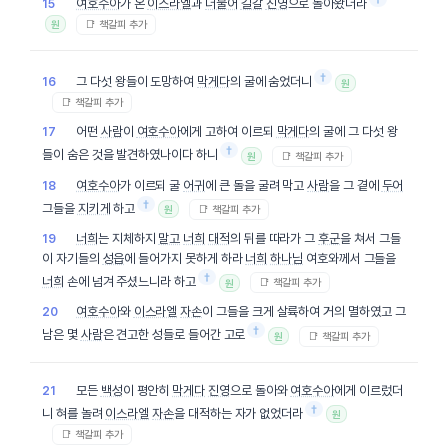
여호수아
가 온
이스라엘
과
더불어
길갈
진영
으로 돌아왔더라
15
📑 책갈피 추가
원
†
그 다섯 왕들이 도망하여
막게다
의 굴에 숨었더니
16
원
📑 책갈피 추가
어떤
사람
이
여호수아
에게 고하여 이르되
막게다
의 굴에 그 다섯 왕
17
†
들이 숨은 것을 발견하였나이다 하니
📑 책갈피 추가
원
여호수아
가 이르되 굴
어귀
에 큰 돌을 굴려 막고
사람
을 그 곁에
두어
18
†
그들을
지키게
하고
📑 책갈피 추가
원
너희
는 지체하지
말고
너희
대적
의 뒤를 따라가 그
후군
을 쳐서 그들
19
이 자기들의
성읍
에 들어가지 못하게 하라
너희
하나님
여호와께서 그들을
†
너희
손에 넘겨 주셨느니라 하고
📑 책갈피 추가
원
여호수아
와
이스라엘
자손
이 그들을 크게 살륙하여 거의 멸하였고 그
20
†
남은 몇
사람
은 견고한 성들로 들어간 고로
📑 책갈피 추가
원
모든
백성
이 평안히
막게다
진영
으로 돌아와
여호수아
에게 이르렀더
21
†
니 혀를 놀려
이스라엘
자손
을 대적하는 자가 없었더라
원
📑 책갈피 추가