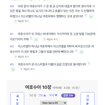
이와
같이
여호수아
가 그 온 땅 곧
산지
와
네겝
과
평지
와 경사지와 그
40
모든 왕을 쳐서
하나
도 남기지 아니하고
호흡
이 있는 모든 자는 다 진멸하여
†
바쳤으니
이스라엘
의
하나님
여호와께서 명령하신 것과 같았더라
원
📑 책갈피 추가
여호수아
가 또
가데스
바네아에서 가사까지와 온
고센
땅을
기브온
에
41
†
이르기까지 치매
📑 책갈피 추가
원
이스라엘
의
하나님
여호와께서
이스라엘
을 위하여 싸우셨으므로
여
42
†
호수아
가 이 모든 왕들과 그들의 땅을
단번
에 빼앗으니라
원
📑 책갈피 추가
†
여호수아
가 온
이스라엘
과
더불어
길갈
진영
으로 돌아왔더라
43
📑 책갈피 추가
원
여호수아 10장
개역개정 · 43절 · 10 장 /
50 장
크게 ▲
작게 ▼
집중 ON
◀
11
9
장
장
▶