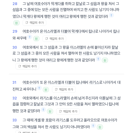
그 날에
여호수아
가
막게다
를 취하고
칼날
로 그
성읍
과 왕을 쳐서 그
28
성읍
과 그 중에 있는 모든
사람
을 진멸하여 바치고 한
사람
도 남기지 아니하
†
였으니
막게다
왕에게 행한 것이
여리고
왕에게 행한 것과 같았더라
📑 책갈피 추가
원
여호수아
가 온
이스라엘
과
더불어
막게다
에서
립나
로 나아가서
립나
29
†
와 싸우매
📑 책갈피 추가
원
여호와께서 또 그
성읍
과 그 왕을
이스라엘
의 손에 붙이신지라
칼날
30
로 그
성읍
과 그 중의 모든
사람
을 쳐서 멸하여 한
사람
도 남기지 아니하였으
†
니 그 왕에게 행한 것이
여리고
왕에게 행한 것과 같았더라
원
📑 책갈피 추가
여호수아
가 또 온
이스라엘
과
더불어
립나
에서
라기스
로 나아가서 대
31
†
진하고 싸우더니
📑 책갈피 추가
원
여호와께서
라기스
를
이스라엘
의 손에 넘겨 주신지라
이튿날
에 그
성
32
읍
을 점령하고
칼날
로 그것과 그 안의 모든
사람
을 쳐서 멸하였으니
립나
에
†
행한 것과 같았더라
📑 책갈피 추가
원
그 때에
게셀
왕
호람
이
라기스
를 도우려고 올라오므로
여호수아
가
33
†
그와 그의
백성
을 쳐서 한
사람
도 남기지 아니하였더라
원