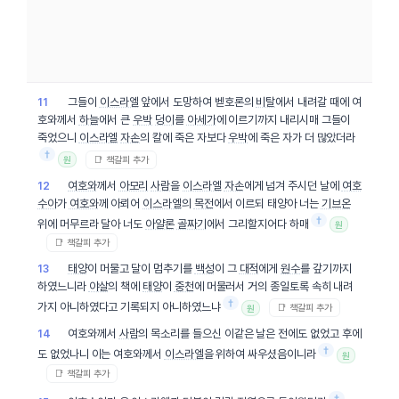
그들이
이스라엘
앞에서 도망하여 벧호론의
비탈
에서 내려갈 때에 여
11
호와께서
하늘
에서 큰
우박
덩이
를
아세가
에 이르기까지 내리시매 그들이
죽었으니
이스라엘
자손
의 칼에 죽은 자보다
우박
에 죽은 자가 더 많았더라
†
📑 책갈피 추가
원
여호와
께서
아모리
사람
을
이스라엘
자손
에게 넘겨 주시던 날에
여호
12
수아
가
여호와
께 아뢰어
이스라엘
의
목전
에서 이르되 태양아 너는
기브온
†
위에 머무르라 달아 너도
아얄론
골짜기
에서 그리할지어다 하매
원
📑 책갈피 추가
태양
이 머물고 달이 멈추기를
백성
이 그
대적
에게
원수
를 갚기까지
13
하였느니라
야살
의 책에
태양
이
중천
에 머물러서 거의 종일토록 속히 내려
†
가지 아니하였다고 기록되지 아니하였느냐
📑 책갈피 추가
원
여호와께서
사람
의 목소리를 들으신 이같은 날은 전에도 없었고 후에
14
†
도 없었나니 이는 여호와께서
이스라엘
을 위하여 싸우셨음이니라
원
📑 책갈피 추가
†