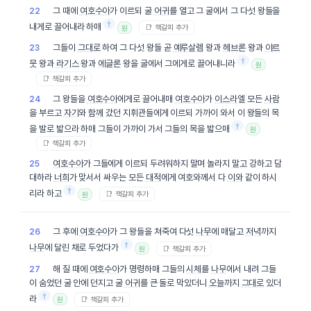
그 때에
여호수아
가 이르되 굴
어귀
를 열고 그 굴에서 그 다섯 왕들을
22
†
내게로 끌어내라 하매
📑 책갈피 추가
원
그들이
그대로
하여 그 다섯 왕들 곧
예루살렘
왕과
헤브론
왕과
야르
23
†
뭇
왕과
라기스
왕과
에글론
왕을 굴에서 그에게로 끌어내니라
원
📑 책갈피 추가
그 왕들을
여호수아
에게로 끌어내매
여호수아
가
이스라엘
모든
사람
24
을 부르고
자기
와
함께
갔던 지휘관들에게 이르되 가까이 와서 이 왕들의 목
†
을 발로 밟으라 하매 그들이 가까이 가서 그들의 목을 밟으매
원
📑 책갈피 추가
여호수아
가 그들에게 이르되 두려워하지 말며 놀라지
말고
강하고 담
25
대하라
너희
가 맞서서 싸우는 모든
대적
에게 여호와께서 다
이와
같이 하시
†
리라 하고
📑 책갈피 추가
원
그 후에
여호수아
가 그 왕들을 쳐죽여 다섯
나무
에 매달고
저녁
까지
26
†
나무
에 달린 채로 두었다가
📑 책갈피 추가
원
해 질 때에
여호수아
가 명령하매 그들의
시체
를
나무
에서 내려 그들
27
이 숨었던 굴 안에 던지고 굴
어귀
를 큰 돌로 막았더니
오늘
까지
그대로
있더
†
라
📑 책갈피 추가
원