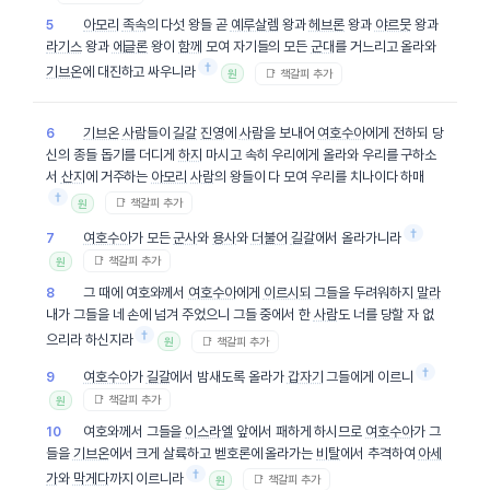
아모리
족속
의 다섯 왕들 곧
예루살렘
왕과
헤브론
왕과
야르뭇
왕과
5
라기스
왕과
에글론
왕이
함께
모여 자기들의 모든
군대
를 거느리고 올라와
†
기브온
에 대진하고 싸우니라
📑 책갈피 추가
원
기브온
사람
들이
길갈
진영
에
사람
을 보내어
여호수아
에게 전하되 당
6
신의 종들 돕기를 더디게
하지
마시고 속히 우리에게 올라와 우리를 구하소
서
산지
에 거주하는
아모리
사람
의 왕들이 다 모여 우리를 치나이다 하매
†
📑 책갈피 추가
원
†
여호수아
가 모든
군사
와
용사
와
더불어
길갈
에서 올라가니라
7
📑 책갈피 추가
원
그 때에 여호와께서
여호수아
에게
이르시되
그들을 두려워하지
말라
8
내가 그들을 네 손에 넘겨 주었으니 그들 중에서 한
사람
도 너를 당할 자 없
†
으리라 하신지라
📑 책갈피 추가
원
†
여호수아
가
길갈
에서 밤새도록 올라가
갑자기
그들에게 이르니
9
📑 책갈피 추가
원
여호와께서 그들을
이스라엘
앞에서 패하게 하시므로
여호수아
가 그
10
들을
기브온
에서 크게 살륙하고 벧호론에 올라가는
비탈
에서 추격하여
아세
†
가
와
막게다
까지 이르니라
📑 책갈피 추가
원