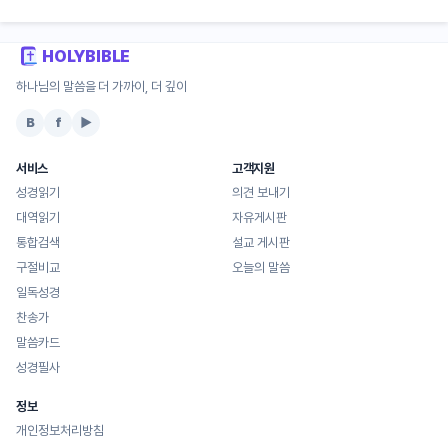
HOLYBIBLE
하나님의 말씀을 더 가까이, 더 깊이
B
f
▶
서비스
고객지원
성경읽기
의견 보내기
대역읽기
자유게시판
통합검색
설교 게시판
구절비교
오늘의 말씀
일독성경
찬송가
말씀카드
성경필사
정보
개인정보처리방침