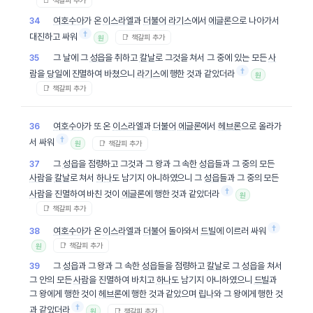
📑 책갈피 추가
여호수아
가 온
이스라엘
과
더불어
라기스
에서
에글론
으로 나아가서
34
†
대진하고 싸워
📑 책갈피 추가
원
그 날에 그
성읍
을 취하고
칼날
로 그것을 쳐서 그 중에 있는 모든
사
35
†
람
을
당일
에 진멸하여 바쳤으니
라기스
에 행한 것과 같았더라
원
📑 책갈피 추가
여호수아
가 또 온
이스라엘
과
더불어
에글론
에서
헤브론
으로 올라가
36
†
서 싸워
📑 책갈피 추가
원
그
성읍
을 점령하고 그것과 그 왕과 그 속한
성읍
들과 그 중의 모든
37
사람
을
칼날
로 쳐서
하나
도 남기지 아니하였으니 그
성읍
들과 그 중의 모든
†
사람
을 진멸하여 바친 것이
에글론
에 행한 것과 같았더라
원
📑 책갈피 추가
†
여호수아
가 온
이스라엘
과
더불어
돌아와서
드빌
에 이르러 싸워
38
📑 책갈피 추가
원
그
성읍
과 그 왕과 그 속한
성읍
들을 점령하고
칼날
로 그
성읍
을 쳐서
39
그 안의 모든
사람
을 진멸하여 바치고
하나
도 남기지 아니하였으니
드빌
과
그 왕에게 행한 것이
헤브론
에 행한 것과 같았으며
립나
와 그 왕에게 행한 것
†
과 같았더라
📑 책갈피 추가
원