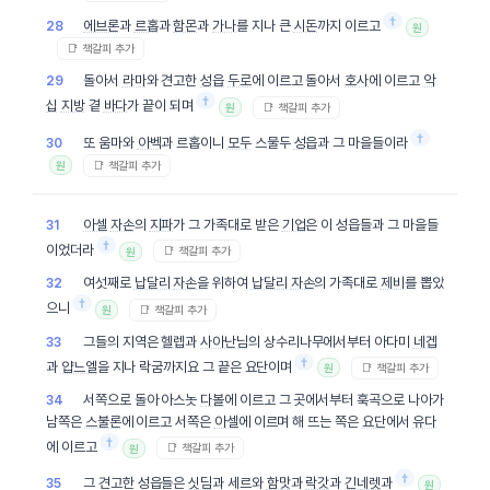
†
에브론
과
르홉
과
함몬
과
가나
를 지나 큰
시돈
까지 이르고
28
원
📑 책갈피 추가
돌아서
라마
와 견고한
성읍
두로
에 이르고 돌아서
호사
에 이르고
악
29
†
십
지방
곁
바다
가 끝이 되며
📑 책갈피 추가
원
†
또 움마와
아벡
과 르홉이니
모두
스물두
성읍
과 그 마을들이라
30
📑 책갈피 추가
원
아셀
자손
의
지파
가 그 가족대로 받은
기업
은 이 성읍들과 그 마을들
31
†
이었더라
📑 책갈피 추가
원
여섯째로
납달리
자손
을 위하여
납달리
자손
의 가족대로
제비
를 뽑았
32
†
으니
📑 책갈피 추가
원
그들의 지역은
헬렙
과
사아난님
의 상수리나무에서부터 아다미
네겝
33
†
과
얍느엘
을 지나 락굼까지요 그 끝은 요단이며
📑 책갈피 추가
원
서쪽으로 돌아 아스놋
다볼
에 이르고 그 곳에서부터 훅곡으로 나아가
34
남쪽은
스불론
에 이르고 서쪽은
아셀
에 이르며 해 뜨는 쪽은
요단
에서
유다
†
에 이르고
📑 책갈피 추가
원
†
그 견고한 성읍들은
싯딤
과 세르와
함맛
과
락갓
과
긴네렛
과
35
원