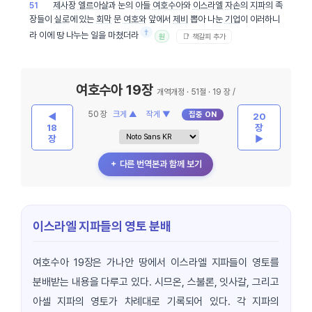
제사장
엘르아살
과 눈의
아들
여호수아
와
이스라엘
자손
의
지파
의 족
51
장들이
실로
에 있는
회막
문
여호와
앞에서
제비
뽑아 나눈
기업
이 이러하니
†
라 이에 땅 나누는 일을 마쳤더라
📑 책갈피 추가
원
여호수아 19장
개역개정 · 51절 · 19 장 /
50 장
크게 ▲
작게 ▼
집중 ON
◀
20
18
장
장
▶
＋ 다른 번역본과 함께 보기
이스라엘 지파들의 영토 분배
여호수아 19장은 가나안 땅에서 이스라엘 지파들이 영토를
분배받는 내용을 다루고 있다. 시므온, 스불론, 잇사갈, 그리고
아셀 지파의 영토가 차례대로 기록되어 있다. 각 지파의