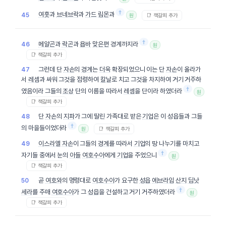
†
여훗
과
브네브락
과
가드
림몬
과
45
📑 책갈피 추가
원
†
메얄곤
과
락곤
과
욥바
맞은편
경계까지라
46
원
📑 책갈피 추가
그런데 단
자손
의
경계
는
더욱
확장되었으니 이는 단
자손
이 올라가
47
서
레셈
과 싸워 그것을 점령하여
칼날
로 치고 그것을 차지하여 거기 거주하
†
였음이라 그들의
조상
단의 이름을 따라서
레셈
을 단이라 하였더라
원
📑 책갈피 추가
단
자손
의
지파
가 그에 딸린 가족대로 받은
기업
은 이 성읍들과 그들
48
†
의 마을들이었더라
📑 책갈피 추가
원
이스라엘
자손
이 그들의
경계
를 따라서
기업
의 땅 나누기를 마치고
49
†
자기들 중에서 눈의
아들
여호수아
에게
기업
을 주었으니
원
📑 책갈피 추가
곧
여호와
의 명령대로
여호수아
가 요구한
성읍
에브라임
산지
딤낫
50
†
세라
를 주매
여호수아
가 그
성읍
을 건설하고 거기 거주하였더라
원
📑 책갈피 추가