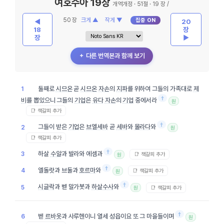
여호수아 19장
개역개정 · 51절 · 19 장 /
50 장
크게 ▲
작게 ▼
집중 ON
◀
20
18
장
장
▶
＋ 다른 번역본과 함께 보기
둘째로
시므온
곧
시므온
자손
의
지파
를 위하여 그들의 가족대로
제
1
†
비
를 뽑았으니 그들의
기업
은
유다
자손
의
기업
중에서라
원
📑 책갈피 추가
†
그들이 받은
기업
은
브엘세바
곧
세바
와
몰라다
와
2
원
📑 책갈피 추가
†
하살
수알
과 발라와 에셈과
3
📑 책갈피 추가
원
†
엘돌랏과 브둘과
호르마
와
4
📑 책갈피 추가
원
†
시글락
과 벧 말가봇과
하살수사
와
5
📑 책갈피 추가
원
†
벧
르바옷
과 사루헨이니 열세 성읍이요 또 그 마을들이며
6
원