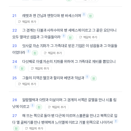
†
레멧
과 엔 간님과 엔핫다와 벧 바세스이며
21
원
📑 책갈피 추가
그
경계
는
다볼
과 사하수마와 벧 세메스에 이르고 그 끝은 요단이니
22
†
모두
열여섯
성읍
과 그 마을들이라
📑 책갈피 추가
원
잇사갈
자손
지파
가 그 가족대로 받은
기업
은 이 성읍들과 그 마을들
23
†
이었더라
📑 책갈피 추가
원
다섯째로
아셀
자손
의
지파
를 위하여 그 가족대로
제비
를 뽑았으니
24
†
📑 책갈피 추가
원
†
그들의 지역은
헬갓
과 할리와 베덴과
악삽
과
25
원
📑 책갈피 추가
알람멜렉
과
아맛
과 미살이며 그
경계
의 서쪽은 갈멜을
만나
시홀
림
26
†
낫에 이르고
📑 책갈피 추가
원
해 뜨는 쪽으로 돌아 벧 다곤에 이르며
스불론
을
만나
고 북쪽으로
입
27
†
다
엘
골짜기
를
만나
벧에멕과
느이엘
에 이르고
가불
왼쪽으로 나아가서
📑 책갈피 추가
원