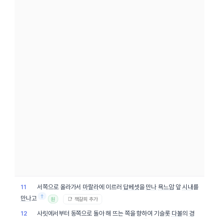
서쪽으로 올라가서
마랄라
에 이르러
답베셋
을
만나
욕느암
앞
시내
를
11
†
만나
고
📑 책갈피 추가
원
사릿에서부터 동쪽으로 돌아 해 뜨는 쪽을 향하여 기슬롯
다볼
의
경
12