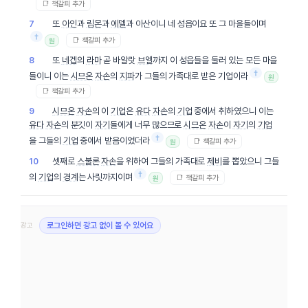
📑 책갈피 추가
또
아인
과
림몬
과
에델
과 아산이니 네 성읍이요 또 그 마을들이며
7
†
📑 책갈피 추가
원
또
네겝
의
라마
곧 바알랏
브엘
까지 이 성읍들을 둘러 있는 모든 마을
8
†
들이니 이는
시므온
자손
의
지파
가 그들의 가족대로 받은 기업이라
원
📑 책갈피 추가
시므온
자손
의 이
기업
은
유다
자손
의
기업
중에서 취하였으니 이는
9
유다
자손
의 분깃이
자기
들에게 너무 많으므로
시므온
자손
이
자기
의
기업
†
을 그들의
기업
중에서 받음이었더라
📑 책갈피 추가
원
셋째로
스불론
자손
을 위하여 그들의 가족대로
제비
를 뽑았으니 그들
10
†
의
기업
의
경계
는 사릿까지이며
📑 책갈피 추가
원
광고
로그인하면 광고 없이 볼 수 있어요