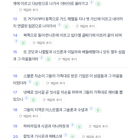
†
계
에 이르고
다브랏
으로 나가서
야비아
로 올라가고
원
📑 책갈피 추가
또 거기서부터 동쪽으로
가드
헤벨
을 지나 엣
가신
에 이르고
네아
까
13
†
지 연결된
림몬
으로 나아가서
📑 책갈피 추가
원
북쪽으로 돌아 한나돈에 이르고 입다엘
골짜기
에 이르러 끝이 되며
14
†
📑 책갈피 추가
원
또
갓닷
과
나할랄
과
시므론
과
이달라
와 베들레헴이니
모두
열두
성읍
15
†
과 그 마을들이라
📑 책갈피 추가
원
스불론
자손
이 그들의 가족대로 받은
기업
은 이 성읍들과 그 마을들
16
†
이었더라
📑 책갈피 추가
원
넷째로
잇사갈
곧
잇사갈
자손
을 위하여 그들의 가족대로
제비
를 뽑
17
†
았으니
📑 책갈피 추가
원
†
그들의 지역은
이스르엘
과
그술롯
과
수넴
과
18
원
📑 책갈피 추가
†
하바라임과
시온
과
아나하랏
과
19
📑 책갈피 추가
원
†
랍빗
과
기시온
과 에베스와
20
📑 책갈피 추가
원