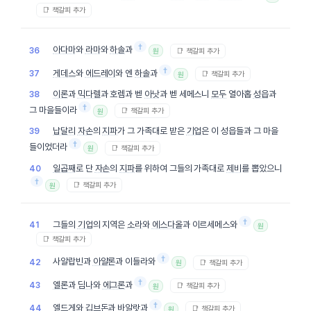
📑 책갈피 추가
†
아다마
와
라마
와
하솔
과
36
📑 책갈피 추가
원
†
게데스
와
에드레이
와 엔
하솔
과
37
📑 책갈피 추가
원
이론
과
믹다렐
과 호렘과 벧
아낫
과 벧 세메스니
모두
열아홉
성읍
과
38
†
그 마을들이라
📑 책갈피 추가
원
납달리
자손
의
지파
가 그 가족대로 받은
기업
은 이 성읍들과 그 마을
39
†
들이었더라
📑 책갈피 추가
원
일곱째
로 단
자손
의
지파
를 위하여 그들의 가족대로
제비
를 뽑았으니
40
†
📑 책갈피 추가
원
†
그들의
기업
의 지역은
소라
와
에스다올
과 이르세메스와
41
원
📑 책갈피 추가
†
사알랍빈과
아얄론
과 이들라와
42
📑 책갈피 추가
원
†
엘론
과
딤나
와
에그론
과
43
📑 책갈피 추가
원
†
엘드게
와
깁브돈
과 바알랏과
44
📑 책갈피 추가
원